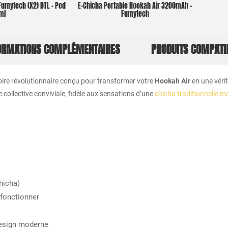
Fumytech (X2) DTL – Pod
E-Chicha Portable Hookah Air 3200mAh –
ml
Fumytech
ORMATIONS COMPLÉMENTAIRES
PRODUITS COMPATI
ire révolutionnaire conçu pour transformer votre
Hookah Air
en une véri
collective conviviale, fidèle aux sensations d’une
chicha traditionnelle m
hicha)
fonctionner
design moderne