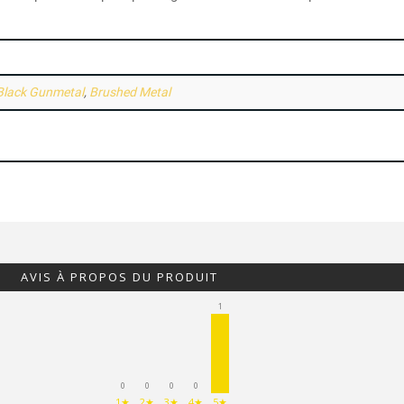
Black Gunmetal
,
Brushed Metal
AVIS À PROPOS DU PRODUIT
1
0
0
0
0
1★
2★
3★
4★
5★