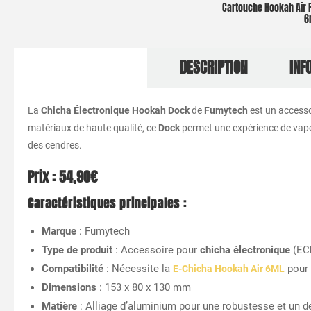
Cartouche Hookah Air 
6
DESCRIPTION
INF
La
Chicha Électronique Hookah Dock
de
Fumytech
est un accesso
matériaux de haute qualité, ce
Dock
permet une expérience de vape 
des cendres.
Prix : 54,90€
Caractéristiques principales :
Marque
: Fumytech
Type de produit
: Accessoire pour
chicha électronique
(EC
Compatibilité
: Nécessite la
pour 
E-Chicha Hookah Air 6ML
Dimensions
: 153 x 80 x 130 mm
Matière
: Alliage d’aluminium pour une robustesse et un 