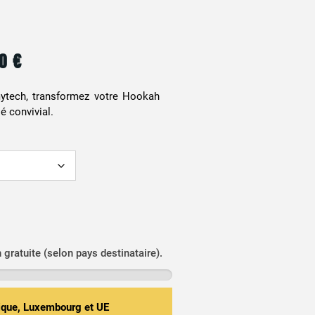
90
€
tech, transformez votre Hookah
é convivial.
n gratuite (selon pays destinataire).
gique, Luxembourg et UE