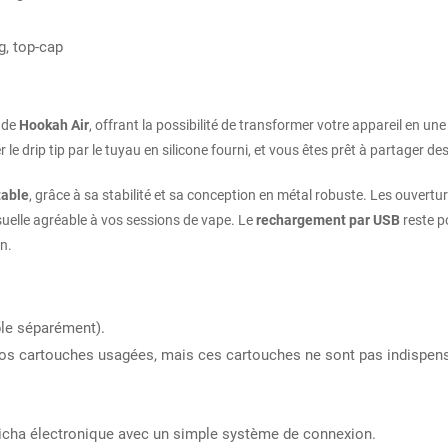
g, top-cap
s de
Hookah Air
, offrant la possibilité de transformer votre appareil en une
r le drip tip par le tuyau en silicone fourni, et vous êtes prêt à partager
table
, grâce à sa stabilité et sa conception en métal robuste. Les ouvertur
suelle agréable à vos sessions de vape. Le
rechargement par USB
reste p
n​.
ble séparément).
s cartouches usagées, mais ces cartouches ne sont pas indispensab
icha électronique avec un simple système de connexion.