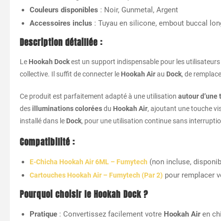
Couleurs disponibles
: Noir, Gunmetal, Argent
Accessoires inclus
: Tuyau en silicone, embout buccal lon
Description détaillée :
Le
Hookah Dock
est un support indispensable pour les utilisateur
collective. Il suffit de connecter le
Hookah Air
au
Dock
, de remplace
Ce produit est parfaitement adapté à une utilisation
autour d’une 
des
illuminations colorées
du
Hookah Air
, ajoutant une touche vi
installé dans le
Dock
, pour une utilisation continue sans interruptio
Compatibilité :
(non incluse, disponi
E-Chicha Hookah Air 6ML – Fumytech
pour remplacer vo
Cartouches Hookah Air – Fumytech (Par 2)
Pourquoi choisir le Hookah Dock ?
Pratique
: Convertissez facilement votre
Hookah Air
en ch