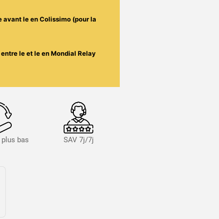
e avant le
en Colissimo (pour la
entre le
et le
en Mondial Relay
s plus bas
SAV 7j/7j