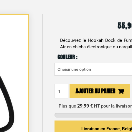
55,
Découvrez le Hookah Dock de Fumy
Air en chicha électronique ou narguil
COULEUR :
quantité
AJOUTER AU PANIER
de
Chicha
29,99 €
Plus que
HT
pour la livraiso
Électronique
Hookah
Dock
-
Livraison en France, Bel