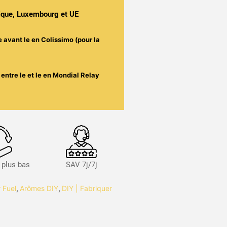
gique, Luxembourg et UE
e avant le
en Colissimo (pour la
entre le
et le
en Mondial Relay
s plus bas
SAV 7j/7j
 Fuel
,
Arômes DIY
,
DIY | Fabriquer