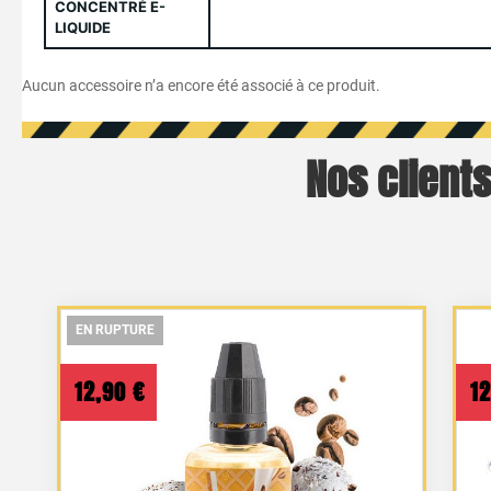
CONCENTRÉ E-
LIQUIDE
Aucun accessoire n’a encore été associé à ce produit.
Nos clients
EN RUPTURE
EN RUPTURE
EN RUPTURE
12,90
€
1