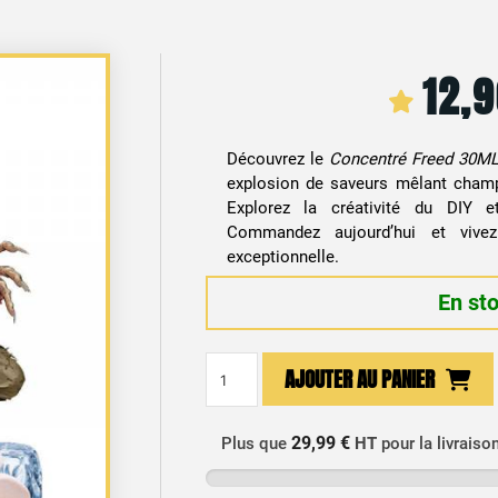
12,
Découvrez le
Concentré Freed 30ML 
explosion de saveurs mêlant champ
Explorez la créativité du DIY et
Commandez aujourd’hui et vive
exceptionnelle.
En st
quantité
AJOUTER AU PANIER
de
Arôme
Concentré
29,99 €
Plus que
HT
pour la livraiso
Freed
30ml