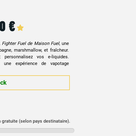
90
€
Fighter Fuel de Maison Fuel
, une
agne, marshmallow, et fraîcheur.
 personnalisez vos e-liquides.
z une expérience de vapotage
ock
n gratuite (selon pays destinataire).