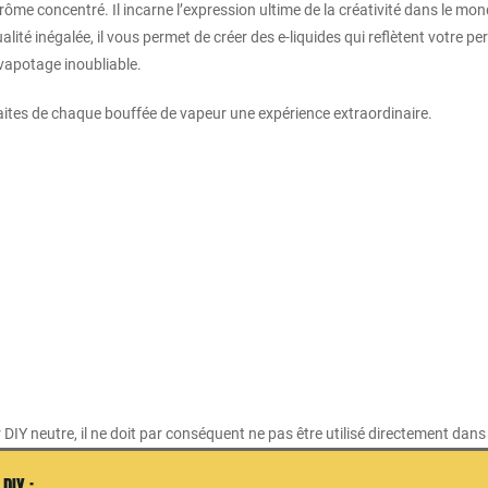
ôme concentré. Il incarne l’expression ultime de la créativité dans le m
té inégalée, il vous permet de créer des e-liquides qui reflètent votre pe
 vapotage inoubliable.
aites de chaque bouffée de vapeur une expérience extraordinaire.
r DIY neutre, il ne doit par conséquent ne pas être utilisé directement dan
DIY :