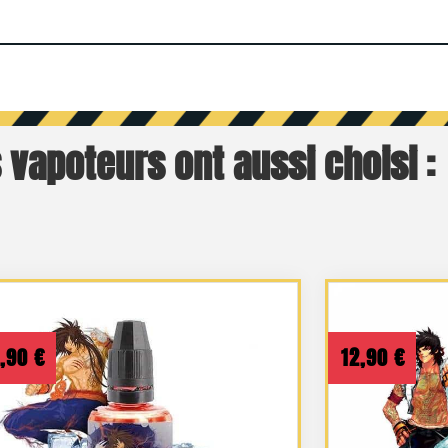
 vapoteurs ont aussi choisi :
2,90
€
12,90
€