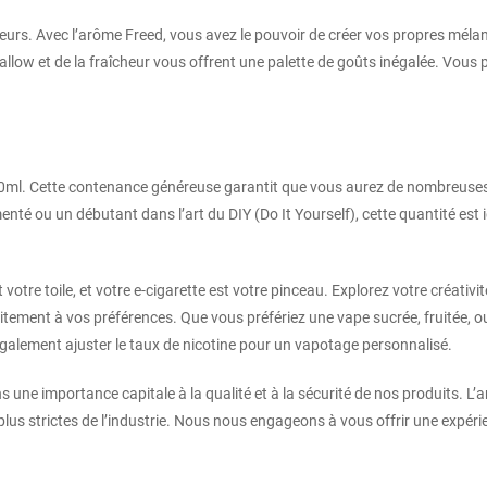
urs. Avec l’arôme Freed, vous avez le pouvoir de créer vos propres mélan
 et de la fraîcheur vous offrent une palette de goûts inégalée. Vous p
ml. Cette contenance généreuse garantit que vous aurez de nombreuses cr
nté ou un débutant dans l’art du DIY (Do It Yourself), cette quantité est 
votre toile, et votre e-cigarette est votre pinceau. Explorez votre créati
itement à vos préférences. Que vous préfériez une vape sucrée, fruitée, ou
également ajuster le taux de nicotine pour un vapotage personnalisé.
une importance capitale à la qualité et à la sécurité de nos produits. L
 plus strictes de l’industrie. Nous nous engageons à vous offrir une expér