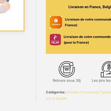
-
Livraison en France, Bel
Fighter
Fuel
Livraison de votre command
/
France)
Maison
Fuel
Livraison de votre commande 
(pour la France)
Retours sous 30j
Les prix le
Catégories :
Arômes Concentrés Fighter
son e-liquide