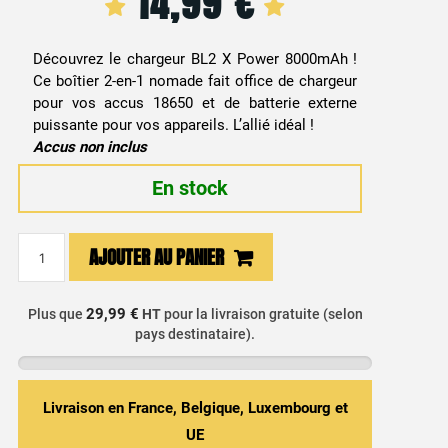
14,99
€
Découvrez le chargeur BL2 X Power 8000mAh !
Ce boîtier 2-en-1 nomade fait office de chargeur
pour vos accus 18650 et de batterie externe
puissante pour vos appareils. L’allié idéal !
Accus non inclus
En stock
quantité
AJOUTER AU PANIER
de
Chargeur
Accus
29,99 €
Plus que
HT
pour la livraison gratuite (selon
pays destinataire).
18650
BL2
-
Power
Livraison en France, Belgique, Luxembourg et
Bank
UE