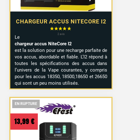
CHARGEUR ACCUS NITECORE I2
Le
chargeur accus NiteCore I2
est la solution pour une recharge parfaite de
vos accus, abordable et fiable. L’I2 répond à
toutes les spécifications des accus dans
l’univers de la Vape courantes, y compris
pour les accus 18350, 18500,18650 et 26650
qui sont un peu moins utilisés.
EN RUPTURE
EN RUPTURE
EN RUPTURE
13,99
€