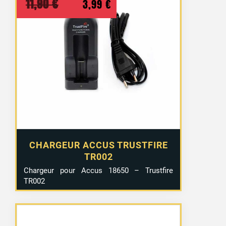
Le
Le
11,90
€
3,99
€
prix
prix
initial
actuel
était :
est :
11,90 €.
3,99 €.
CHARGEUR ACCUS TRUSTFIRE
TR002
Chargeur pour Accus 18650 – Trustfire
TR002