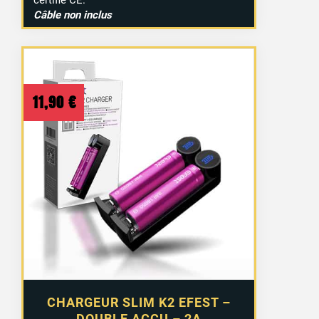
certifié CE.
Câble non inclus
11,90
€
CHARGEUR SLIM K2 EFEST –
DOUBLE ACCU – 2A