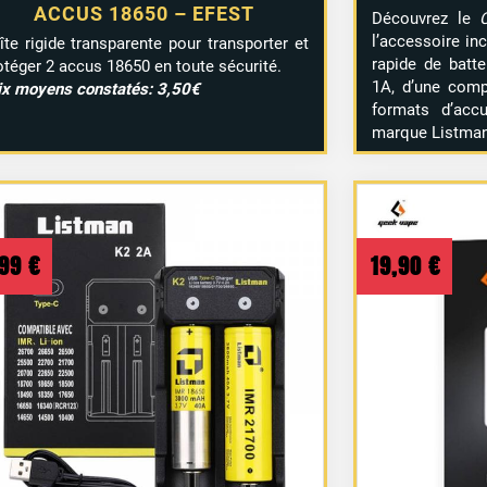
ACCUS 18650 – EFEST
Découvrez le
l’accessoire in
îte rigide transparente pour transporter et
rapide de batte
otéger 2 accus 18650 en toute sécurité.
1A, d’une compa
ix moyens constatés: 3,50€
formats d’accu
marque Listman
,99
€
19,90
€