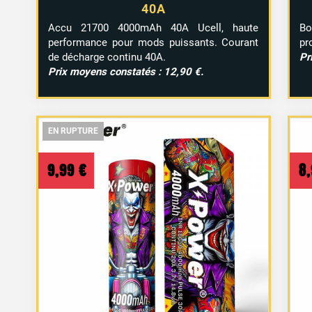
40A
Accu 21700 4000mAh 40A Ucell, haute
Bo
performance pour mods puissants. Courant
pr
de décharge continu 40A.
Pr
Prix moyens constatés : 12,90 €.
EN RUPTURE
EN RUPTURE
EN RUPTURE
9,99
€
8