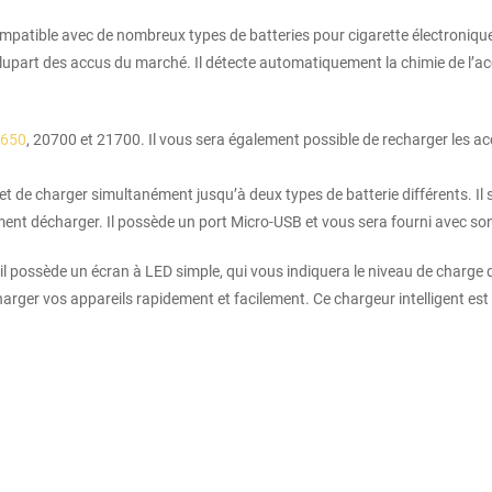
patible avec de nombreux types de batteries pour cigarette électronique. 
upart des accus du marché. Il détecte automatiquement la chimie de l’acc
8650
, 20700 et 21700. Il vous sera également possible de recharger les a
t de charger simultanément jusqu’à deux types de batterie différents. Il
ment décharger. Il possède un port Micro-USB et vous sera fourni avec so
 il possède un écran à LED simple, qui vous indiquera le niveau de charge 
charger vos appareils rapidement et facilement. Ce chargeur intelligent es