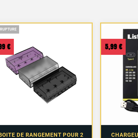
 RUPTURE
 RUPTURE
 RUPTURE
,99
€
5,99
€
BOITE DE RANGEMENT POUR 2
CHARGEU