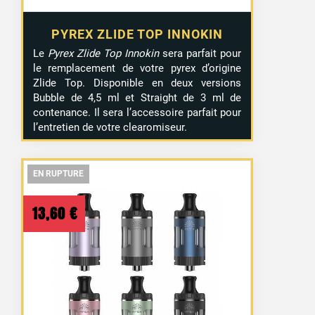
PYREX ZLIDE TOP INNOKIN
Le
Pyrex Zlide Top Innokin
sera parfait pour
le remplacement de votre pyrex d’origine
Zlide Top. Disponible en deux versions
Bubble de 4,5 ml et Straight de 3 ml de
contenance. Il sera l’accessoire parfait pour
l’entretien de votre clearomiseur.
EN RUPTURE
EN RUPTURE
EN RUPTURE
13,60
€