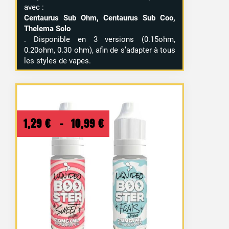
avec :
Centaurus Sub Ohm, Centaurus Sub Coo,
Thelema Solo
. Disponible en 3 versions (0.15ohm,
0.20ohm, 0.30 ohm), afin de s’adapter à tous
les styles de vapes.
Plage
1,29
€
–
10,99
€
de
prix :
1,29 €
à
10,99 €