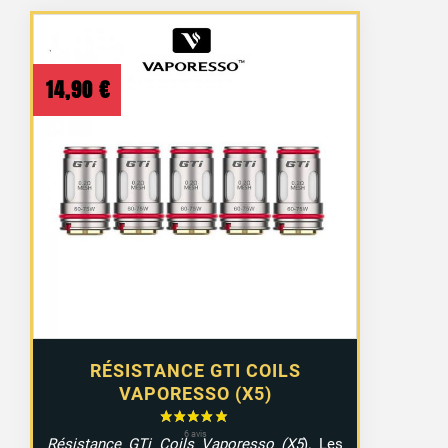
14,90
€
RÉSISTANCE GTI COILS
VAPORESSO (X5)
Résistance GTi Coils Vaporesso (X5
). Les