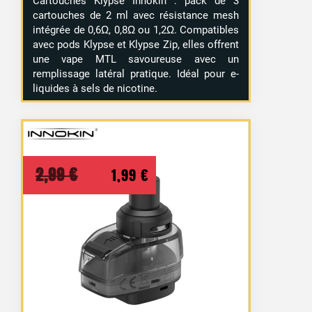
Cartouches Klypse Innokin : pack de 3
cartouches de 2 ml avec résistance mesh
intégrée de 0,6Ω, 0,8Ω ou 1,2Ω. Compatibles
avec pods Klypse et Klypse Zip, elles offrent
une vape MTL savoureuse avec un
remplissage latéral pratique. Idéal pour e-
liquides à sels de nicotine.
Le
Le
2,99
€
1,99
€
prix
prix
initial
actuel
était :
est :
2,99 €.
1,99 €.