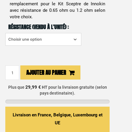
remplacement pour le Kit Sceptre de Innokin
avec résistance de 0.65 ohm ou 1.2 ohm selon
votre choix.
RÉSISTANCE (VENDU À L'UNITÉ) :
quantité
AJOUTER AU PANIER
de
Cartouche
29,99 €
Plus que
HT
pour la livraison gratuite (selon
Sceptre
pays destinataire).
Innokin
Livraison en France, Belgique, Luxembourg et
UE