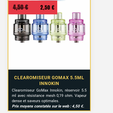
Le
Le
4,50
€
2,50
€
prix
prix
initial
actuel
était :
est :
4,50 €.
2,50 €.
CLEAROMISEUR GOMAX 5.5ML
INNOKIN
Clearomiseur GoMax Innokin, réservoir 5.5
ml avec résistance mesh 0,19 ohm. Vapeur
dense et saveurs optimales.
Prix moyens constatés sur le web : 4,50 €.