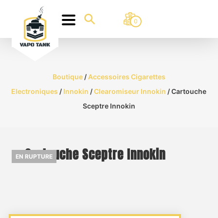
0
Boutique
/
Accessoires Cigarettes
Electroniques
/
Innokin
/
Clearomiseur Innokin
/ Cartouche
Sceptre Innokin
Cartouche Sceptre Innokin
EN RUPTURE