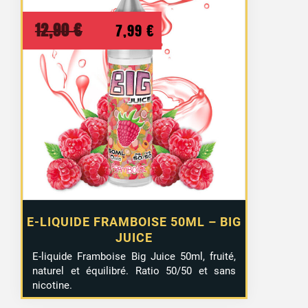
Le
Le
12,90
€
7,99
€
prix
prix
initial
actuel
était :
est :
12,90 €.
7,99 €.
E-LIQUIDE FRAMBOISE 50ML – BIG
JUICE
E-liquide Framboise Big Juice 50ml, fruité,
naturel et équilibré. Ratio 50/50 et sans
nicotine.