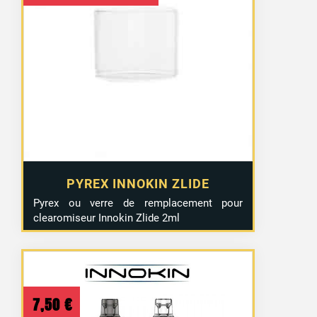
prix
prix
initial
actuel
était :
est :
2,50 €.
1,20 €.
PYREX INNOKIN ZLIDE
Pyrex ou verre de remplacement pour
clearomiseur Innokin Zlide 2ml
7,50
€