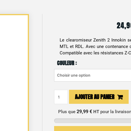
24,
Le clearomiseur Zenith 2 Innokin s
MTL et RDL. Avec une contenance d
Compatible avec les résistances Z-C
COULEUR :
quantité
AJOUTER AU PANIER
de
Clearomiseur
29,99 €
Plus que
HT
pour la livraiso
Zenith
2
Innokin