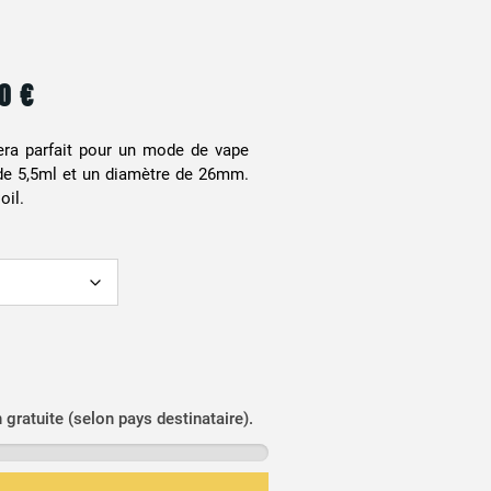
90
€
era parfait pour un mode de vape
e 5,5ml et un diamètre de 26mm.
oil.
n gratuite (selon pays destinataire).