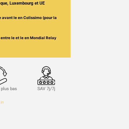
gique, Luxembourg et UE
e avant le
en Colissimo (pour la
entre le
et le
en Mondial Relay
s plus bas
SAV 7j/7j
in