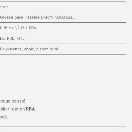
⭐⭐⭐
Grosse base installée Drag/Vinci/Argus…
0,15 ↔ 1,2 Ω + RBA
DL, RDL, MTL
Polyvalence, choix, disponibilité
tique boosté.
blier l’option
RBA
.
goût.