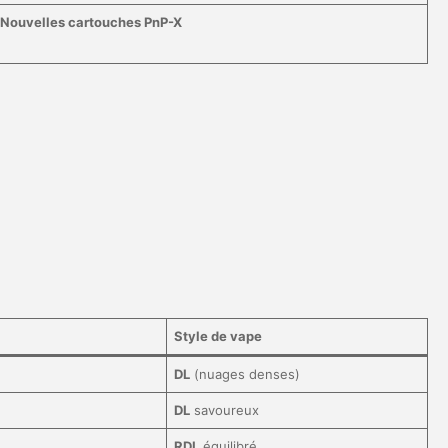
Nouvelles cartouches PnP-X
Style de vape
DL
(nuages denses)
DL
savoureux
RDL
équilibré