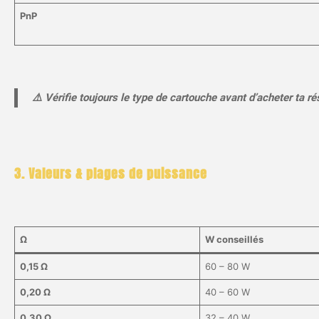
PnP
⚠️ Vérifie toujours le type de cartouche avant d’acheter ta ré
3. Valeurs & plages de puissance
Ω
W conseillés
0,15 Ω
60 – 80 W
0,20 Ω
40 – 60 W
0,30 Ω
32 – 40 W