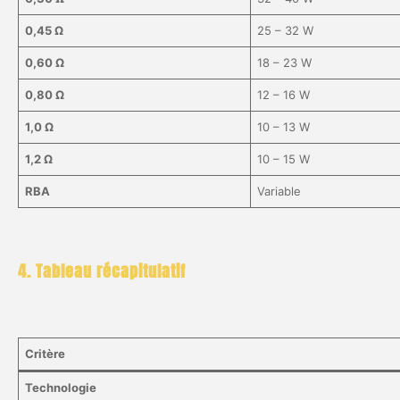
0,45 Ω
25 – 32 W
0,60 Ω
18 – 23 W
0,80 Ω
12 – 16 W
1,0 Ω
10 – 13 W
1,2 Ω
10 – 15 W
RBA
Variable
4. Tableau récapitulatif
Critère
Technologie