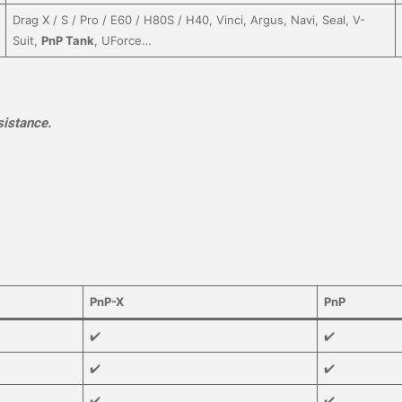
Drag X / S / Pro / E60 / H80S / H40, Vinci, Argus, Navi, Seal, V-
Suit,
PnP Tank
, UForce…
sistance.
PnP-X
PnP
✔️
✔️
✔️
✔️
✔️
✔️