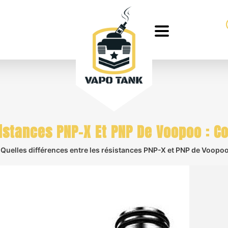
istances PNP-X Et PNP De Voopoo : C
Quelles différences entre les résistances PNP-X et PNP de Voopoo