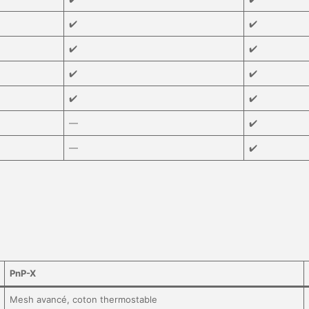
✔️
✔️
✔️
✔️
✔️
✔️
✔️
✔️
—
✔️
—
✔️
PnP-X
Mesh avancé, coton thermostable