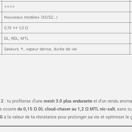
⭐⭐⭐⭐
Nouveaux modèles (X2/S2…)
0,15 ↔ 1,0 Ω
DL, RDL, MTL
Saveurs ↑, vapeur dense, durée de vie
 2
: tu profiteras d’une
mesh 3.0 plus endurante
et d’un rendu aroma
me couvre
du 0,15 Ω DL cloud-chaser au 1,2 Ω MTL nic-salt
, sans ou
VG
à la valeur de ta résistance pour prolonger sa vie et optimiser le 