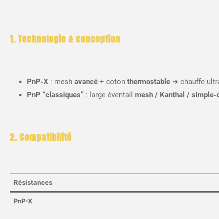
1. Technologie & conception
PnP-X
: mesh
avancé
+ coton
thermostable
➜ chauffe ultr
PnP “classiques”
: large éventail
mesh / Kanthal / simple-d
2. Compatibilité
Résistances
PnP-X