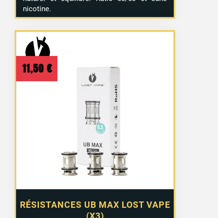
nicotine.
11,50
€
RÉSISTANCES UB MAX LOST VAPE
(X3)