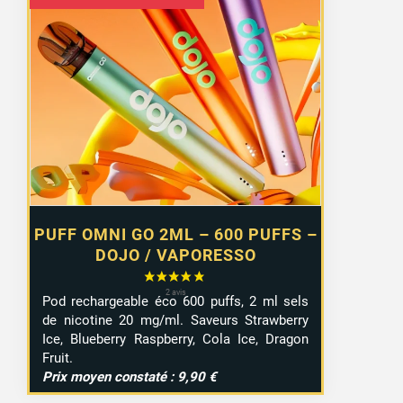
prix
prix
initial
actuel
4 avis
était :
est :
6,55 €.
4,99 €.
PUFF OMNI GO 2ML – 600 PUFFS –
DOJO / VAPORESSO
Pod rechargeable éco 600 puffs, 2 ml sels
de nicotine 20 mg/ml. Saveurs Strawberry
Ice, Blueberry Raspberry, Cola Ice, Dragon
Fruit.
Prix moyen constaté : 9,90 €