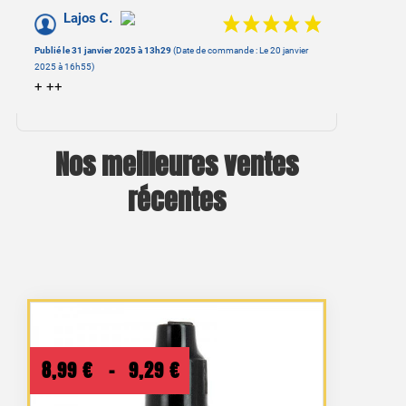
Lajos C.
Publié le 31 janvier 2025 à 13h29
(Date de commande : Le 20 janvier
2025 à 16h55)
+ ++
Nos meilleures ventes
récentes
Plage
8,99
€
–
9,29
€
de