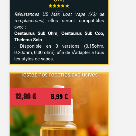
Résistances UB Max Lost Vape (X3) de
remplacement
, elles seront compatibles
avec :
Centaurus Sub Ohm, Centaurus Sub Coo,
Thelema Solo
. Disponible en 3 versions (0.15ohm,
0.20ohm, 0.30 ohm), afin de s’adapter à tous
les styles de vapes.
Le
Le
12,90
€
8,99
€
prix
prix
initial
actuel
11 avis
était :
est :