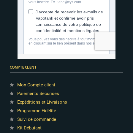
COMPTE CLIENT
Mon Compte client
Paiements Sécurisés
Expéditions et Livraisons
Programme Fidélité
Suivi de commande
Kit Débutant