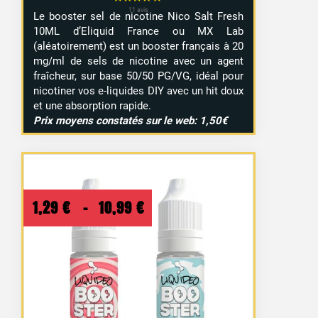
Le booster sel de nicotine Nico Salt Fresh
10ML d’Eliquid France ou MX Lab
(aléatoirement) est un booster français à 20
mg/ml de sels de nicotine avec un agent
fraîcheur, sur base 50/50 PG/VG, idéal pour
1 avis
nicotiner vos e-liquides DIY avec un hit doux
et une absorption rapide.
Prix moyens constatés sur le web: 1,50€
Plage
1,29
€
–
10,99
€
de
prix :
1,29 €
à