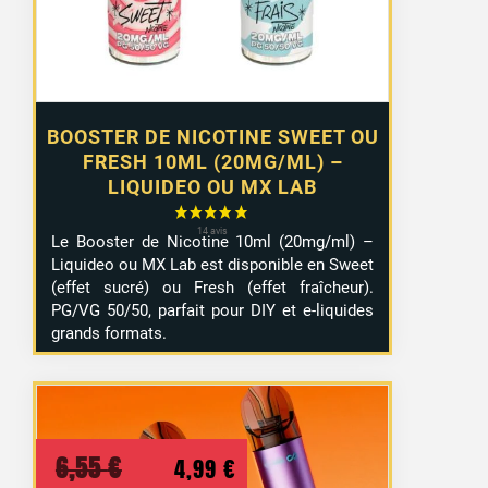
10,99 €
BOOSTER DE NICOTINE SWEET OU
FRESH 10ML (20MG/ML) –
LIQUIDEO OU MX LAB
Le Booster de Nicotine 10ml (20mg/ml) –
Liquideo ou MX Lab est disponible en Sweet
(effet sucré) ou Fresh (effet fraîcheur).
PG/VG 50/50, parfait pour DIY et e-liquides
grands formats.
Le
Le
6,55
€
4,99
€