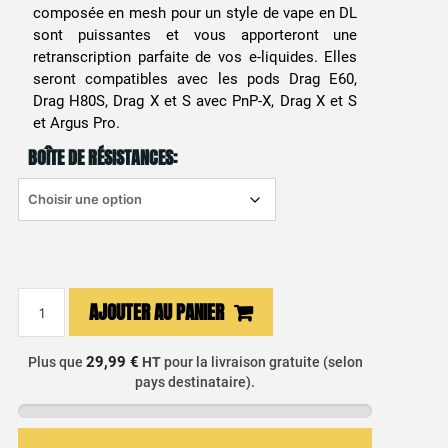
composée en mesh pour un style de vape en DL
sont puissantes et vous apporteront une
retranscription parfaite de vos e-liquides. Elles
seront compatibles avec les pods Drag E60,
Drag H80S, Drag X et S avec PnP-X, Drag X et S
et Argus Pro.
BOÎTE DE RÉSISTANCES:
quantité
AJOUTER AU PANIER
de
Résistance
29,99 €
Plus que
HT
pour la livraison gratuite (selon
PnP
pays destinataire).
TW
Voopoo
(X5)