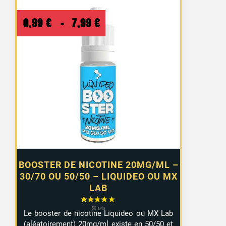
Plage
0,99
€
–
7,99
€
de
prix :
0,99 €
à
7,99 €
BOOSTER DE NICOTINE 20MG/ML –
30/70 OU 50/50 – LIQUIDEO OU MX
LAB
Le booster de nicotine Liquideo ou MX Lab
(aléatoirement) 20mg/ml existe en 50/50 et