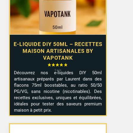
12,90 €.
8,99 €.
E-LIQUIDE DIY 50ML – RECETTES
MAISON ARTISANALES BY
VAPOTANK
Découvrez nos e-liquides DIY 50ml
artisanaux préparés par Laurent dans des
flacons 75ml boostables, au ratio 50/50
PG/VG, sans nicotine (nicotinables). Des
recettes exclusives, uniques et équilibrées,
idéales pour tester des saveurs premium
maison à petit prix.