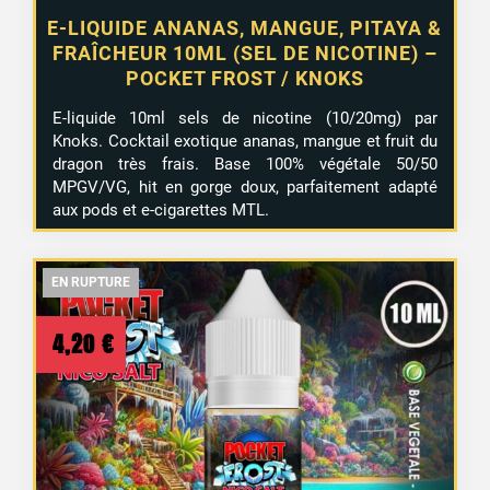
E-LIQUIDE ANANAS, MANGUE, PITAYA &
FRAÎCHEUR 10ML (SEL DE NICOTINE) –
POCKET FROST / KNOKS
E-liquide 10ml sels de nicotine (10/20mg) par
Knoks. Cocktail exotique ananas, mangue et fruit du
dragon très frais. Base 100% végétale 50/50
MPGV/VG, hit en gorge doux, parfaitement adapté
aux pods et e-cigarettes MTL.
EN RUPTURE
EN RUPTURE
EN RUPTURE
4,20
€