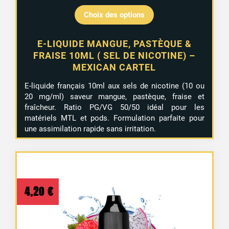
Choix des options
E-LIQUIDE MANGUE, PASTÈQUE &
FRAISE 10ML ( SEL DE NICOTINE) –
MEXICAN CARTEL
E-liquide français 10ml aux sels de nicotine (10 ou
20 mg/ml) saveur mangue, pastèque, fraise et
fraîcheur. Ratio PG/VG 50/50 idéal pour les
matériels MTL et pods. Formulation parfaite pour
une assimilation rapide sans irritation.
4,20
€