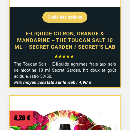
Choix des options
E-LIQUIDE CITRON, ORANGE &
MANDARINE – THE TOUCAN SALT 10
ML – SECRET GARDEN / SECRET’S LAB
The Toucan Salt – E-liquide agrumes frais aux sels
de nicotine 10 ml Secret Garden, hit doux et goût
acidulé, ratio 50/50.
Prix moyen constaté sur le web : 4,90 €
4,20
€