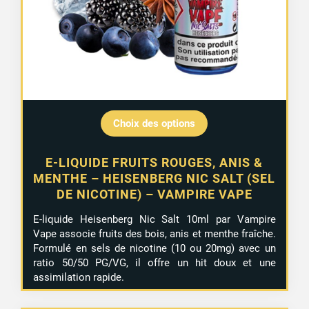
Choix des options
E-LIQUIDE FRUITS ROUGES, ANIS &
MENTHE – HEISENBERG NIC SALT (SEL
DE NICOTINE) – VAMPIRE VAPE
E-liquide Heisenberg Nic Salt 10ml par Vampire
Vape associe fruits des bois, anis et menthe fraîche.
Formulé en sels de nicotine (10 ou 20mg) avec un
ratio 50/50 PG/VG, il offre un hit doux et une
assimilation rapide.