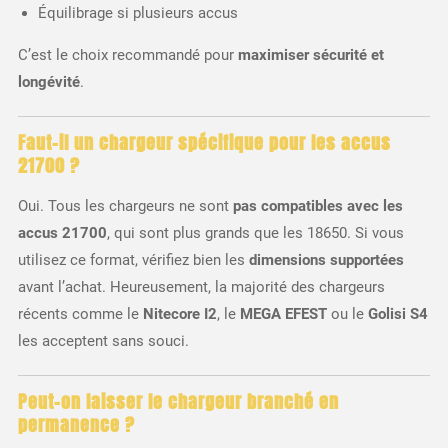
Équilibrage si plusieurs accus
C’est le choix recommandé pour
maximiser sécurité et
longévité
.
Faut-il un chargeur spécifique pour les accus
21700 ?
Oui. Tous les chargeurs ne sont
pas compatibles avec les
accus 21700
, qui sont plus grands que les 18650. Si vous
utilisez ce format, vérifiez bien les
dimensions supportées
avant l’achat. Heureusement, la majorité des chargeurs
récents comme le
Nitecore I2
, le
MEGA EFEST
ou le
Golisi S4
les acceptent sans souci.
Peut-on laisser le chargeur branché en
permanence ?