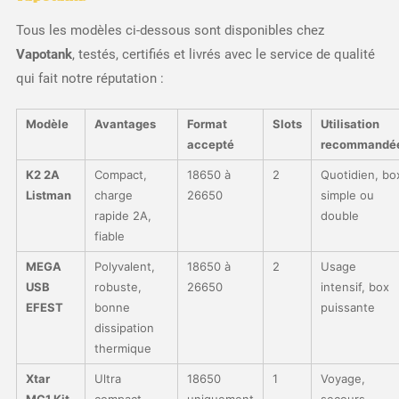
Tous les modèles ci-dessous sont disponibles chez
Vapotank
, testés, certifiés et livrés avec le service de qualité
qui fait notre réputation :
Modèle
Avantages
Format
Slots
Utilisation
accepté
recommandé
K2 2A
Compact,
18650 à
2
Quotidien, bo
Listman
charge
26650
simple ou
rapide 2A,
double
fiable
MEGA
Polyvalent,
18650 à
2
Usage
USB
robuste,
26650
intensif, box
EFEST
bonne
puissante
dissipation
thermique
Xtar
Ultra
18650
1
Voyage,