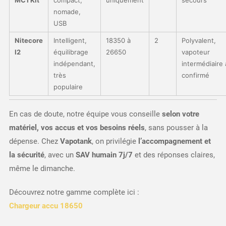
MC1 Kit
compact,
uniquement
secours
nomade,
USB
Nitecore
Intelligent,
18350 à
2
Polyvalent,
I2
équilibrage
26650
vapoteur
indépendant,
intermédiaire 
très
confirmé
populaire
En cas de doute, notre équipe vous conseille
selon votre
matériel, vos accus et vos besoins réels
, sans pousser à la
dépense. Chez
Vapotank
, on privilégie
l’accompagnement et
la sécurité
, avec un
SAV humain 7j/7
et des réponses claires,
même le dimanche.
Découvrez notre gamme complète ici :
Chargeur accu 18650