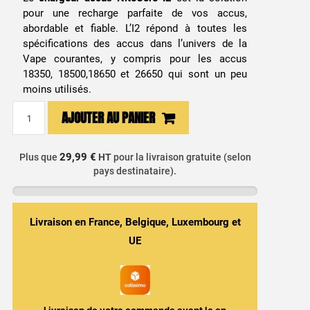
pour une recharge parfaite de vos accus,
abordable et fiable. L’I2 répond à toutes les
spécifications des accus dans l’univers de la
Vape courantes, y compris pour les accus
18350, 18500,18650 et 26650 qui sont un peu
moins utilisés.
quantité
AJOUTER AU PANIER
de
Chargeur
accus
29,99 €
Plus que
HT
pour la livraison gratuite (selon
pays destinataire).
NiteCore
I2
Livraison en France, Belgique, Luxembourg et
UE