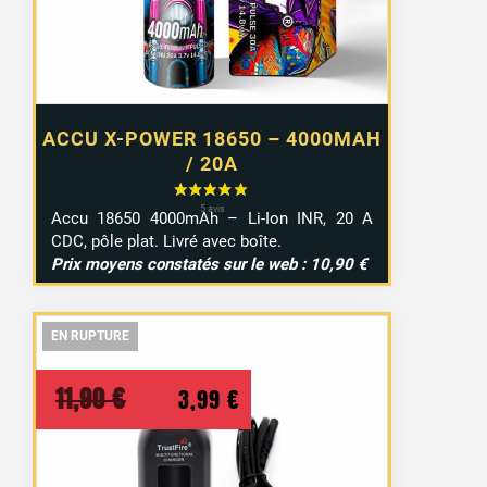
ACCU X-POWER 18650 – 4000MAH
/ 20A
Accu 18650 4000mAh – Li-Ion INR, 20 A
CDC, pôle plat. Livré avec boîte.
Prix moyens constatés sur le web : 10,90 €
EN RUPTURE
EN RUPTURE
EN RUPTURE
Le
Le
11,90
€
3,99
€
prix
prix
initial
actuel