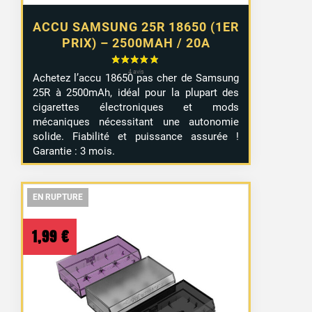
ACCU SAMSUNG 25R 18650 (1ER
PRIX) – 2500MAH / 20A
Achetez l’accu 18650 pas cher de Samsung
25R à 2500mAh, idéal pour la plupart des
cigarettes électroniques et mods
mécaniques nécessitant une autonomie
solide. Fiabilité et puissance assurée !
Garantie : 3 mois.
EN RUPTURE
EN RUPTURE
EN RUPTURE
1,99
€