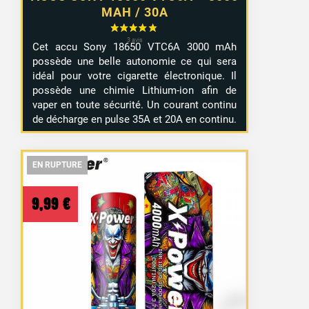
MAH / 30A
Cet accu Sony 18650 VTC6A 3000 mAh
possède une belle autonomie ce qui sera
idéal pour votre cigarette électronique. Il
possède une chimie Lithium-ion afin de
vaper en toute sécurité. Un courant continu
de décharge en pulse 35A et 20A en continu.
EN RUPTURE
EN RUPTURE
EN RUPTURE
9,99
€
4 avis