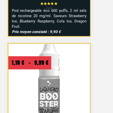
Pod rechargeable éco 600 puffs, 2 ml sels
de nicotine 20 mg/ml. Saveurs Strawberry
Ice, Blueberry Raspberry, Cola Ice, Dragon
Fruit.
Prix moyen constaté : 9,90 €
3 avis
Plage
1,10
€
–
9,99
€
de
prix :
1,10 €
à
9,99 €