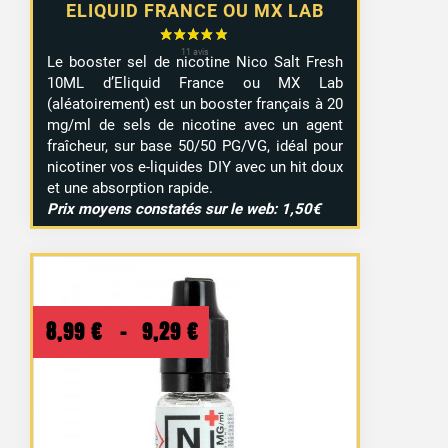
ELIQUID FRANCE OU MX LAB
Le booster sel de nicotine Nico Salt Fresh
10ML d’Eliquid France ou MX Lab
(aléatoirement) est un booster français à 20
mg/ml de sels de nicotine avec un agent
fraîcheur, sur base 50/50 PG/VG, idéal pour
nicotiner vos e-liquides DIY avec un hit doux
et une absorption rapide.
Prix moyens constatés sur le web: 1,50€
Plage
8,99
€
–
9,29
€
de
prix :
8,99 €