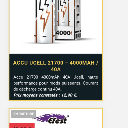
ACCU UCELL 21700 – 4000MAH /
40A
Accu 21700 4000mAh 40A Ucell, haute
performance pour mods puissants. Courant
de décharge continu 40A.
Prix moyens constatés : 12,90 €.
EN RUPTURE
EN RUPTURE
EN RUPTURE