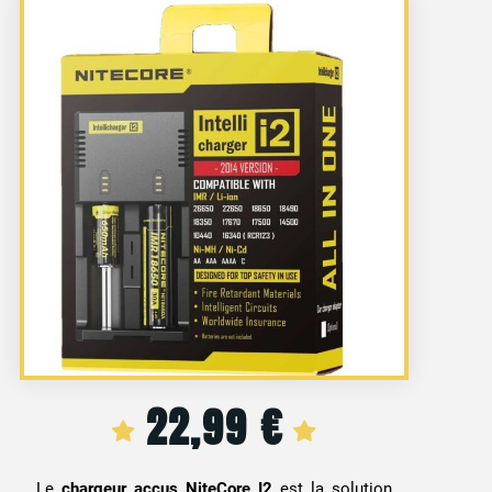
22,99
€
Le
chargeur accus NiteCore I2
est la solution