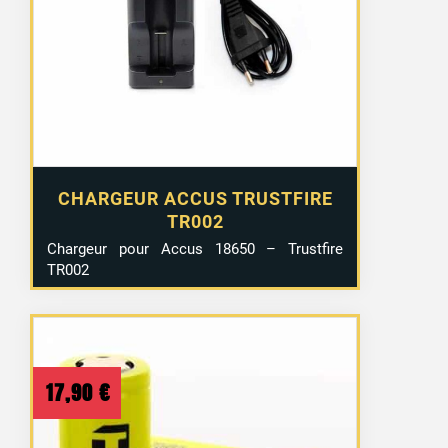
était :
est :
11,90 €.
3,99 €.
CHARGEUR ACCUS TRUSTFIRE
TR002
Chargeur pour Accus 18650 – Trustfire
TR002
17,90
€