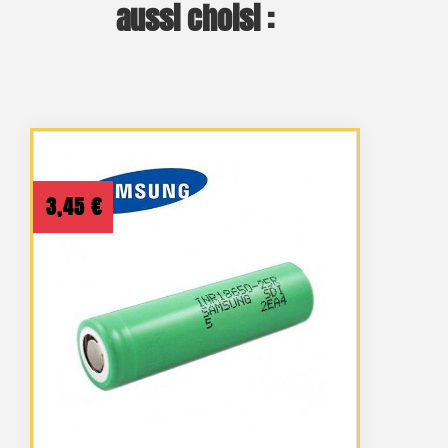
aussi choisi :
3,45
€