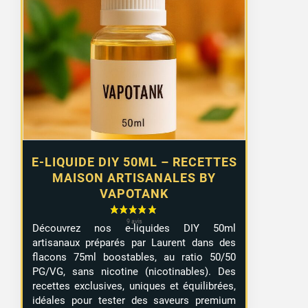
initial
actuel
était :
est :
12,90 €.
8,99 €.
E-LIQUIDE DIY 50ML – RECETTES
5 avis
MAISON ARTISANALES BY
VAPOTANK
Découvrez nos e-liquides DIY 50ml
artisanaux préparés par Laurent dans des
flacons 75ml boostables, au ratio 50/50
PG/VG, sans nicotine (nicotinables). Des
recettes exclusives, uniques et équilibrées,
idéales pour tester des saveurs premium