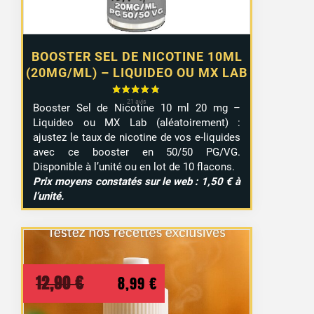
BOOSTER SEL DE NICOTINE 10ML
(20MG/ML) – LIQUIDEO OU MX LAB
Booster Sel de Nicotine 10 ml 20 mg –
Liquideo ou MX Lab (aléatoirement) :
ajustez le taux de nicotine de vos e-liquides
avec ce booster en 50/50 PG/VG.
Disponible à l’unité ou en lot de 10 flacons.
Prix moyens constatés sur le web : 1,50 € à
l’unité.
Le
Le
12,90
€
8,99
€
prix
prix