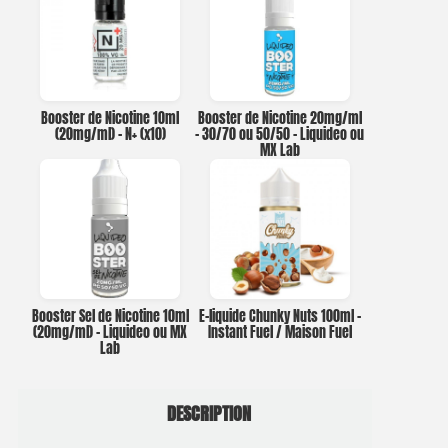
Booster de Nicotine 10ml
Booster de Nicotine 20mg/ml
(20mg/ml) – N+ (x10)
– 30/70 ou 50/50 – Liquideo ou
MX Lab
Booster Sel de Nicotine 10ml
E-liquide Chunky Nuts 100ml –
(20mg/ml) – Liquideo ou MX
Instant Fuel / Maison Fuel
Lab
DESCRIPTION