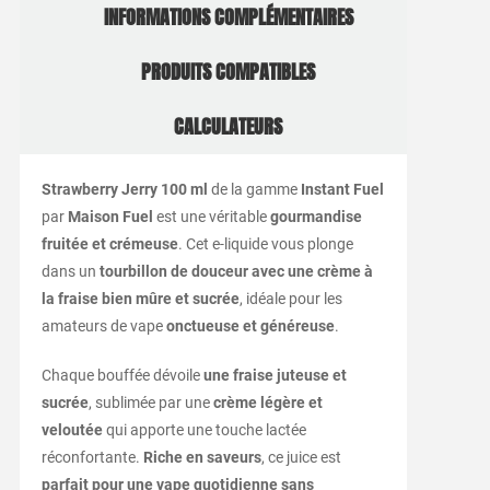
INFORMATIONS COMPLÉMENTAIRES
PRODUITS COMPATIBLES
CALCULATEURS
Strawberry Jerry 100 ml
de la gamme
Instant Fuel
par
Maison Fuel
est une véritable
gourmandise
fruitée et crémeuse
. Cet e-liquide vous plonge
dans un
tourbillon de douceur avec une crème à
la fraise bien mûre et sucrée
, idéale pour les
amateurs de vape
onctueuse et généreuse
.
Chaque bouffée dévoile
une fraise juteuse et
sucrée
, sublimée par une
crème légère et
veloutée
qui apporte une touche lactée
réconfortante.
Riche en saveurs
, ce juice est
parfait pour une vape quotidienne sans