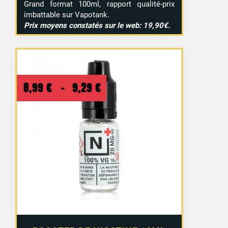
Grand format 100ml, rapport qualité-prix
imbattable sur Vapotank.
Prix moyens constatés sur le web: 19,90€.
Plage
8,99
€
–
9,29
€
de
prix :
8,99 €
à
9,29 €