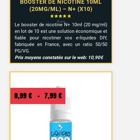
BOOSTER DE NICOTINE 10ML
(20MG/ML) – N+ (X10)
Le booster de nicotine N+ 10ml (20 mg/ml)
en lot de 10 est une solution économique et
fiable pour nicotiner vos e-liquides DIY,
fabriquée en France, avec un ratio 50/50
PG/VG.
Prix moyens constatés sur le web: 10,90€
Plage
0,99
€
–
7,99
€
de
prix :
0,99 €