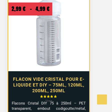
Plage
2,99
€
–
4,99
€
de
prix :
2,99 €
à
4,99 €
FLACON VIDE CRISTAL POUR E-
LIQUIDE ET DIY – 75ML, 120ML,
200ML, 250ML
Flacons Cristal DIY 75 à 250ml – PET
transparent, embout codigoutte/métal,