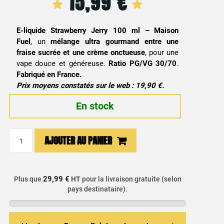
15,99
€
E-liquide Strawberry Jerry 100 ml – Maison
Fuel
, un
mélange ultra gourmand entre une
fraise sucrée et une crème onctueuse
, pour une
vape douce et généreuse.
Ratio PG/VG 30/70
.
Fabriqué en France.
Prix moyens constatés sur le web : 19,90 €.
En stock
quantité
AJOUTER AU PANIER
de
E-
liquide
29,99 €
Plus que
HT
pour la livraison gratuite (selon
Strawberry
pays destinataire).
Jerry
100ml
-