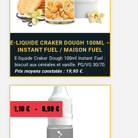
E-LIQUIDE CRAKER DOUGH 100ML –
INSTANT FUEL / MAISON FUEL
E-liquide Craker Dough 100ml Instant Fuel :
biscuit aux céréales et vanille. PG/VG 30/70.
Prix moyens constatés : 19,90 €.
Plage
1,10
€
–
9,99
€
de
prix :