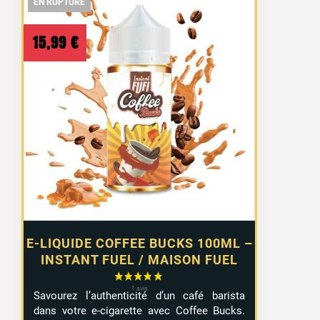
EN RUPTURE
EN RUPTURE
EN RUPTURE
15,99
€
E-LIQUIDE COFFEE BUCKS 100ML –
INSTANT FUEL / MAISON FUEL
Savourez l’authenticité d’un café barista
dans votre e-cigarette avec Coffee Bucks.