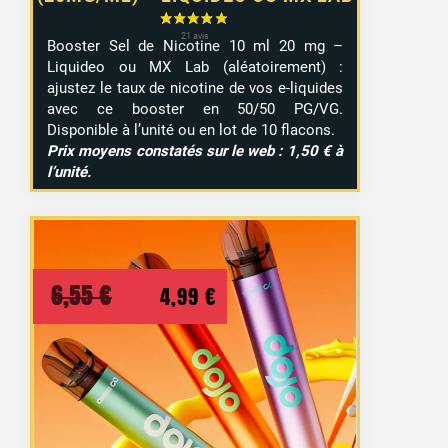
Booster Sel de Nicotine 10 ml 20 mg –
Liquideo ou MX Lab (aléatoirement) :
ajustez le taux de nicotine de vos e-liquides
avec ce booster en 50/50 PG/VG.
Disponible à l’unité ou en lot de 10 flacons.
Prix moyens constatés sur le web : 1,50 € à
l’unité.
Le
Le
6,55
€
4,99
€
prix
prix
initial
actuel
était :
est :
6,55 €.
4,99 €.