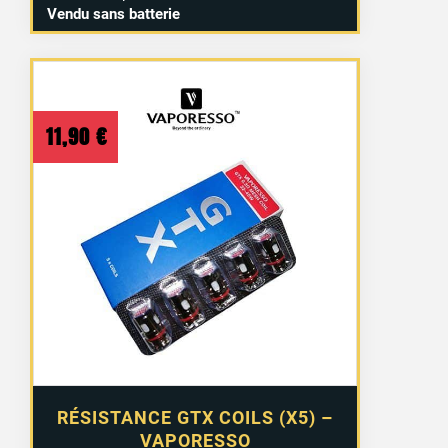
Vendu sans batterie
11,90
€
RÉSISTANCE GTX COILS (X5) –
VAPORESSO