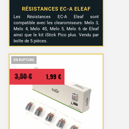
RÉSISTANCES EC-A ELEAF
Les Résistances EC-A Eleaf sont
compatible avec les clearomiseurs: Melo 3,
Melo 4, Melo 4S, Melo 5, Melo 6 de Eleaf
ainsi que le kit iStick Pico plus. Vendu par
boîte de 5 pièces.
EN RUPTURE
EN RUPTURE
EN RUPTURE
Le
Le
3,50
€
1,99
€
prix
prix
initial
actuel
était :
est :
3,50 €.
1,99 €.