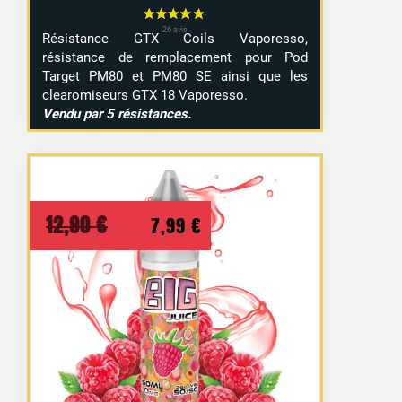
Résistance GTX Coils Vaporesso,
résistance de remplacement pour Pod
Target PM80 et PM80 SE ainsi que les
clearomiseurs GTX 18 Vaporesso.
Vendu par 5 résistances.
Le
Le
12,90
€
7,99
€
prix
prix
initial
actuel
était :
est :
12,90 €.
7,99 €.