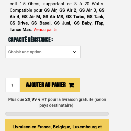
coil 1.5 Ohms, supportant de 8 à 20 Watts.
Compatible pour
GS Air, GS Air 2, GS Air 3, GS
Air 4, GS Air M, GS Air MS, GS Turbo, GS Tank,
GS Drive, GS Basal, GS Juni, GS Baby, iTap,
Tance Max
.
Vendu par 5
.
CAPACITÉ RÉSISTANCE :
quantité
AJOUTER AU PANIER
de
Résistance
29,99 €
Plus que
HT
pour la livraison gratuite (selon
GS
pays destinataire).
Air
-
Eleaf
Livraison en France, Belgique, Luxembourg et