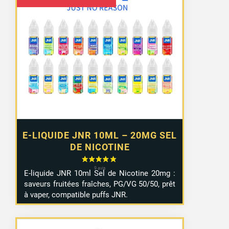
prix
prix
initial
actuel
était :
est :
4,50 €.
4,50 €.
30 avis
E-LIQUIDE JNR 10ML – 20MG SEL
DE NICOTINE
E-
liquide
JNR
10ml
Sel
de
Nicotine
20mg :
saveurs
fruitées
fraîches,
PG/
VG
50/
50,
prêt
à
vaper,
compatible
puffs JNR
.