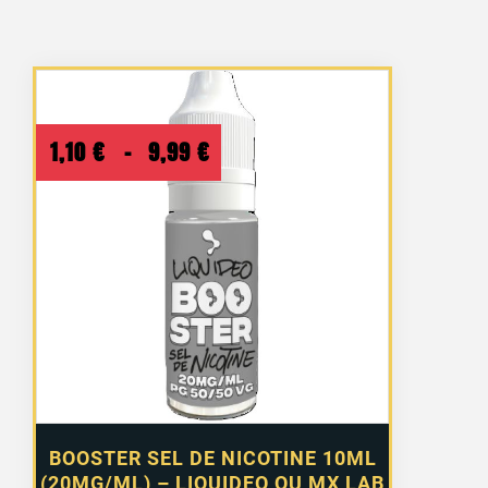
Plage
1,10
€
–
9,99
€
de
prix :
1,10 €
à
9,99 €
BOOSTER SEL DE NICOTINE 10ML
(20MG/ML) – LIQUIDEO OU MX LAB