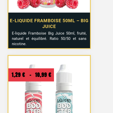
E-LIQUIDE FRAMBOISE 50ML – BIG
JUICE
E-liquide Framboise Big Juice 50ml, fruité,
naturel et équilibré. Ratio 50/50 et sans
nicotine.
Plage
1,29
€
–
10,99
€
de
prix :
1,29 €
à