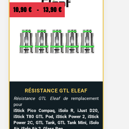
Plage
10,90
€
–
13,90
€
de
prix :
10,90 €
à
13,90 €
RÉSISTANCE GTL ELEAF
Résistance GTL Eleaf de
remplacement
pour
iStick Pico Compaq, iSolo R, iJust D20,
iStick T80 GTL Pod, iStick Power 2, iStick
Power 2C, GTL Tank, GTL Tank Mini, iSolo
Air, iSolo Air 2, Glass Pen