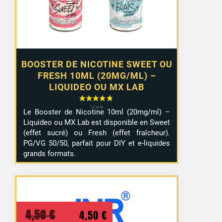
10,99 €
BOOSTER DE NICOTINE SWEET OU
FRESH 10ML (20MG/ML) –
LIQUIDEO OU MX LAB
Le Booster de Nicotine 10ml (20mg/ml) –
Liquideo ou MX Lab est disponible en Sweet
(effet sucré) ou Fresh (effet fraîcheur).
PG/VG 50/50, parfait pour DIY et e-liquides
grands formats.
Le
Le
4,50
€
4,50
€