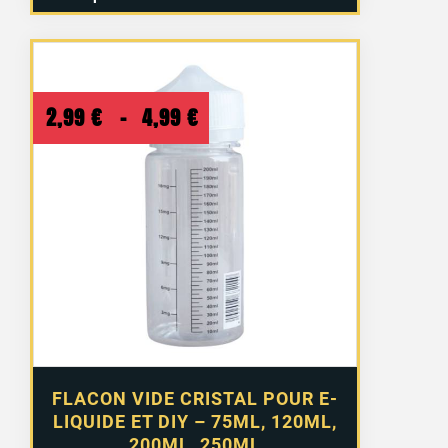
Plage
2,99
€
–
4,99
€
de
prix :
2,99 €
à
4,99 €
FLACON VIDE CRISTAL POUR E-
LIQUIDE ET DIY – 75ML, 120ML,
200ML, 250ML