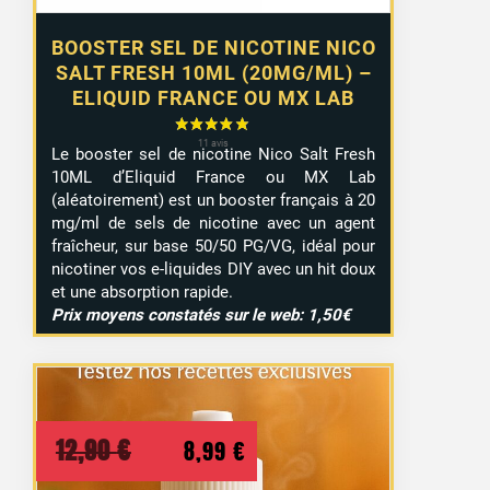
BOOSTER SEL DE NICOTINE NICO
SALT FRESH 10ML (20MG/ML) –
ELIQUID FRANCE OU MX LAB
Le booster sel de nicotine Nico Salt Fresh
10ML d’Eliquid France ou MX Lab
(aléatoirement) est un booster français à 20
mg/ml de sels de nicotine avec un agent
fraîcheur, sur base 50/50 PG/VG, idéal pour
nicotiner vos e-liquides DIY avec un hit doux
et une absorption rapide.
Prix moyens constatés sur le web: 1,50€
Le
Le
12,90
€
8,99
€
prix
prix