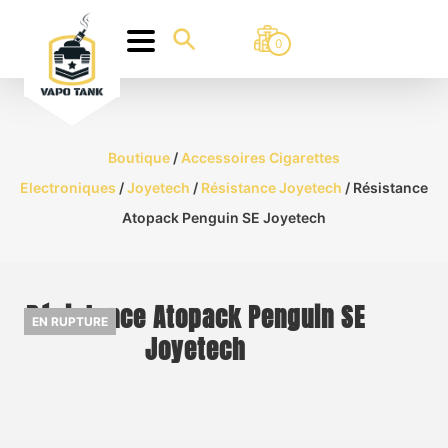
0
Boutique
/
Accessoires Cigarettes
Electroniques
/
Joyetech
/
Résistance Joyetech
/ Résistance
Atopack Penguin SE Joyetech
Résistance Atopack Penguin SE
EN RUPTURE
Joyetech