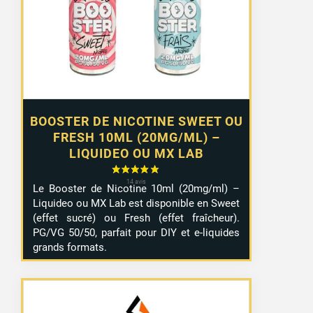
1,29 €
à
10,99 €
BOOSTER DE NICOTINE SWEET OU
FRESH 10ML (20MG/ML) –
LIQUIDEO OU MX LAB
23 avis
Le Booster de Nicotine 10ml (20mg/ml) –
Liquideo ou MX Lab est disponible en Sweet
(effet sucré) ou Fresh (effet fraîcheur).
PG/VG 50/50, parfait pour DIY et e-liquides
grands formats.