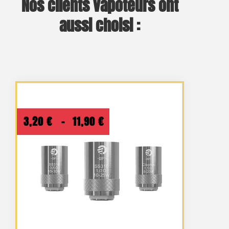
Nos clients vapoteurs ont
aussi choisi :
Plage
3,20
€
–
11,90
€
de
prix :
3,20 €
à
11,90 €