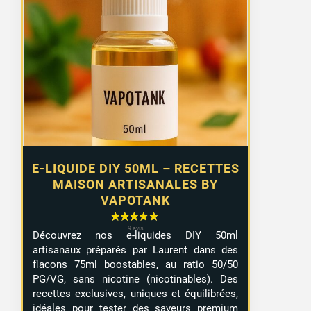
initial
actuel
était :
est :
12,90 €.
8,99 €.
E-LIQUIDE DIY 50ML – RECETTES
MAISON ARTISANALES BY
VAPOTANK
Découvrez nos e-liquides DIY 50ml
artisanaux préparés par Laurent dans des
flacons 75ml boostables, au ratio 50/50
PG/VG, sans nicotine (nicotinables). Des
recettes exclusives, uniques et équilibrées,
idéales pour tester des saveurs premium