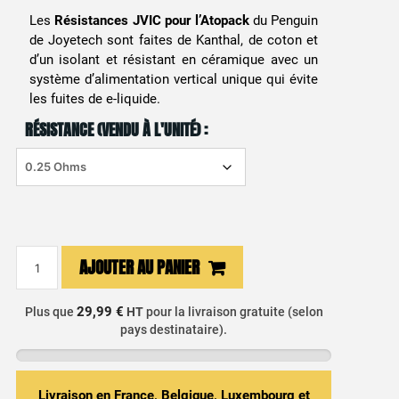
Les
Résistances JVIC pour l’Atopack
du Penguin
de Joyetech sont faites de Kanthal, de coton et
d’un isolant et résistant en céramique avec un
système d’alimentation vertical unique qui évite
les fuites de e-liquide.
RÉSISTANCE (VENDU À L'UNITÉ) :
quantité
AJOUTER AU PANIER
de
Résistance
29,99 €
Plus que
HT
pour la livraison gratuite (selon
Atopack
pays destinataire).
Penguin
SE
Joyetech
Livraison en France, Belgique, Luxembourg et