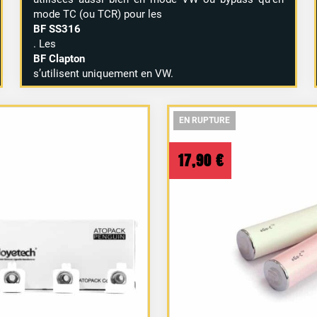
mode TC (ou TCR) pour les
BF SS316
. Les
BF Clapton
s’utilisent uniquement en VW.
EN RUPTURE
EN RUPTURE
EN RUPTURE
17,90
€