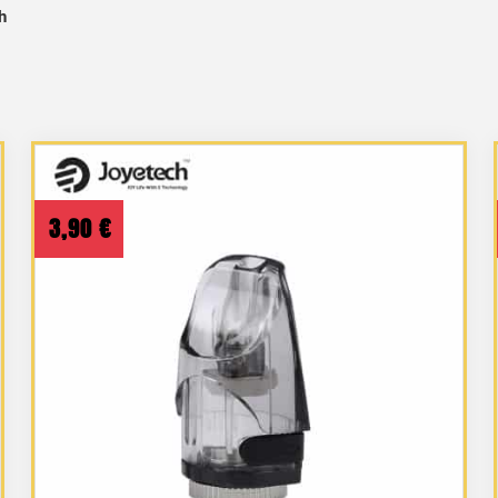
h
3,90
€