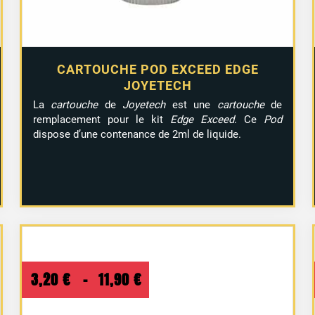
CARTOUCHE POD EXCEED EDGE
JOYETECH
La
cartouche
de
Joyetech
est une
cartouche
de
remplacement pour le kit
Edge Exceed
. Ce
Pod
dispose d’une contenance de 2ml de liquide
.
Plage
3,20
€
–
11,90
€
de