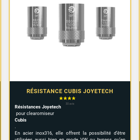
prix :
3,20 €
à
11,90 €
RÉSISTANCE CUBIS JOYETECH
Résistances Joyetech
pour clearomiseur
Cubis
.
En acier inox316, elle offrent la possibilité d’être
utilisées aussi bien en mode VW ou bypass qu’en