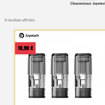
Clearomiseur Joyetec
Trié
8 résultats affichés
du
plus
récent
au
10,90
€
plus
ancien