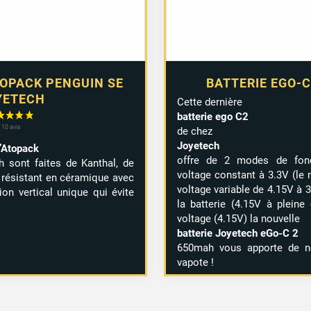
OPACK PENGUIN SE
BATTERIE EGO-C
YETECH
Cette dernière
batterie ego C2
de chez
Joyetech
l’Atopack
offre de 2 modes de fon
 sont faites de Kanthal, de
voltage constant à 3.3V (l
t résistant en céramique avec
voltage variable de 4.15V à 
on vertical unique qui évite
la batterie (4.15V à pleine
voltage (4.15V) la nouvelle
batterie Joyetech eGo-C 2
650mah vous apporte de no
vapote !