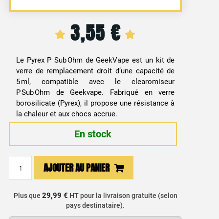
3,55
€
Le Pyrex P Sub Ohm de GeekVape est un kit de
verre de remplacement droit d’une capacité de
5 ml, compatible avec le clearomiseur
P Sub Ohm de Geekvape. Fabriqué en verre
borosilicate (Pyrex), il propose une résistance à
la chaleur et aux chocs accrue.
En stock
quantité
AJOUTER AU PANIER
de
Pyrex
Tank
29,99 €
Plus que
HT
pour la livraison gratuite (selon
pays destinataire).
P
Sub