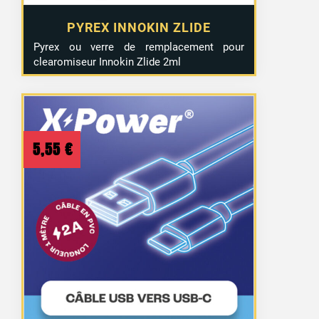
PYREX INNOKIN ZLIDE
Pyrex ou verre de remplacement pour
clearomiseur Innokin Zlide 2ml
5,55
€