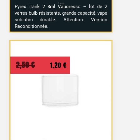
Pyrex iTank 2 8ml Vaporesso – lot de 2
verres bulb résistants, grande capacité, vape
sub-ohm durable. Attention: Version
Reconditionnée.
Le
Le
2,50
€
1,20
€
prix
prix
initial
actuel
était :
est :
2,50 €.
1,20 €.