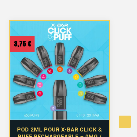
3,75
€
POD 2ML POUR X-BAR CLICK &
PUFF RECHARGEABLE – 0MG /