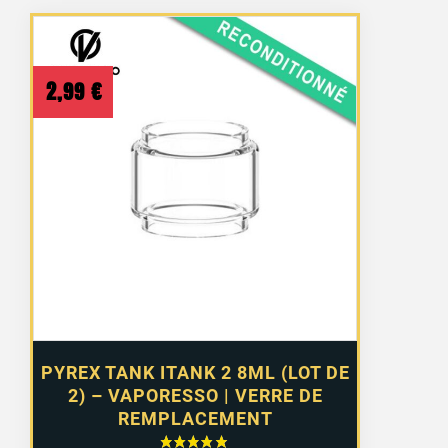
2,99
€
PYREX TANK ITANK 2 8ML (LOT DE
2) – VAPORESSO | VERRE DE
REMPLACEMENT