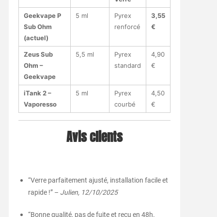
Geekvape P
5 ml
Pyrex
3,55
Sub Ohm
renforcé
€
(actuel)
Zeus Sub
5,5 ml
Pyrex
4,90
Ohm –
standard
€
Geekvape
iTank 2 –
5 ml
Pyrex
4,50
Vaporesso
courbé
€
Avis clients
“Verre parfaitement ajusté, installation facile et
rapide !” –
Julien, 12/10/2025
“Bonne qualité, pas de fuite et reçu en 48h.