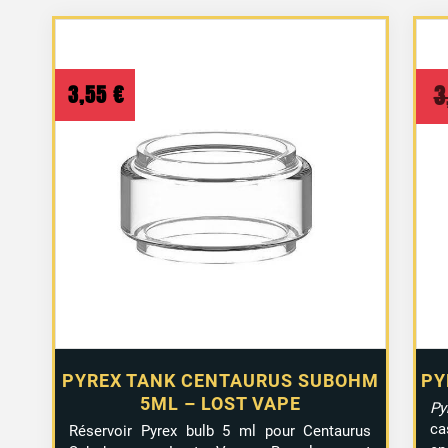
3,55
€
3
PYREX TANK CENTAURUS SUBOHM
PY
5ML – LOST VAPE
Py
ca
Réservoir Pyrex bulb 5 ml pour Centaurus