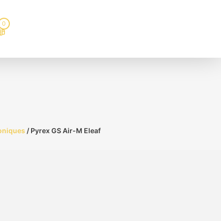
0
roniques
/ Pyrex GS Air-M Eleaf