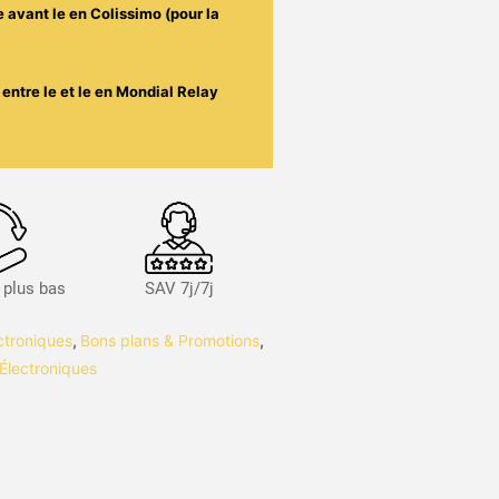
e avant le
en Colissimo (pour la
entre le
et le
en Mondial Relay
s plus bas
SAV 7j/7j
ctroniques
,
Bons plans & Promotions
,
Électroniques