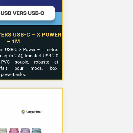
VERS USB-C – X POWER
– 1M
rs USB-C X Power – 1 mètre.
usqu’à 2 A), transfert USB 2.0
 PVC souple, robuste et
rfait pour mods, box,
 powerbanks.