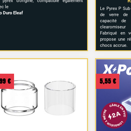
R
 pyrex d’origine, compatible également
ec le
Le Pyrex P Sub
lo Duro Eleaf
de verre de 
capacité de 
clearomiseur
Fabriqué en ve
propose une ré
chocs accrue.
,99
€
5,55
€