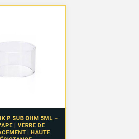
NK P SUB OHM 5ML –
APE | VERRE DE
CEMENT | HAUTE