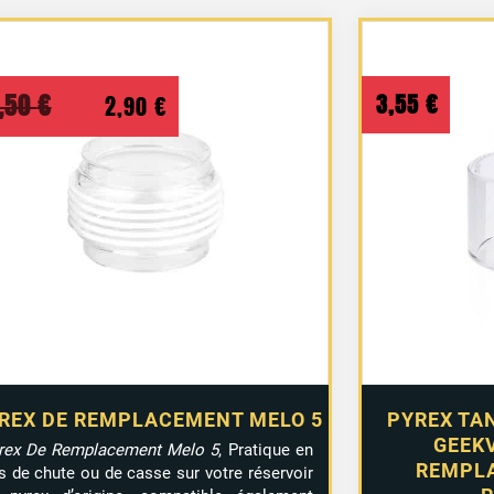
Le
Le
,50
€
3,55
€
2,90
€
prix
prix
initial
actuel
était :
est :
3,50 €.
2,90 €.
REX DE REMPLACEMENT MELO 5
PYREX TA
GEEKV
rex De Remplacement Melo 5
, Pratique en
REMPLA
s de chute ou de casse sur votre réservoir