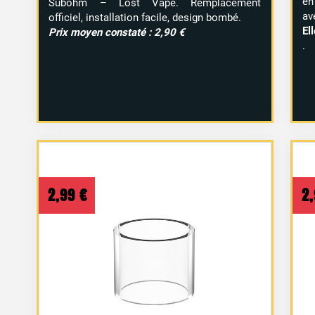
en
Subohm – Lost Vape. Remplacement
av
officiel, installation facile, design bombé.
El
Prix moyen constaté : 2,90 €
.
2,99
€
2