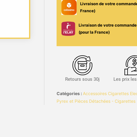
Livraison de votre command
France)
Livraison de votre commande 
(pour la France)
Retours sous 30j
Les prix le
Catégories :
Accessoires Cigarettes Ele
Pyrex et Pièces Détachées - Cigarettes 