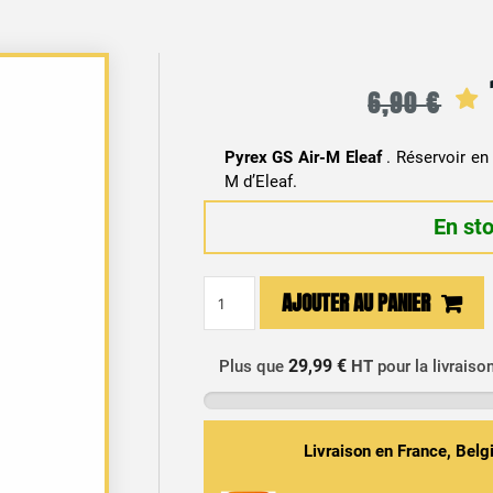
6,90
€
Pyrex GS Air-M Eleaf
. Réservoir en
M d’Eleaf.
En st
quantité
AJOUTER AU PANIER
de
Pyrex
GS
29,99 €
Plus que
HT
pour la livraiso
Air-
M
Eleaf
Livraison en France, Bel