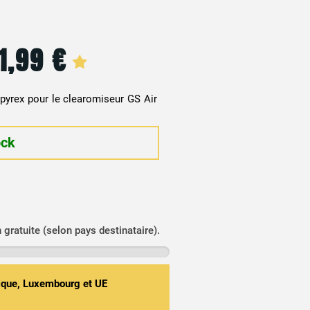
1,99
€
Le
Le
prix
prix
 pyrex pour le clearomiseur GS Air
initial
actuel
ock
était :
est :
6,90 €.
1,99 €.
n gratuite (selon pays destinataire).
gique, Luxembourg et UE