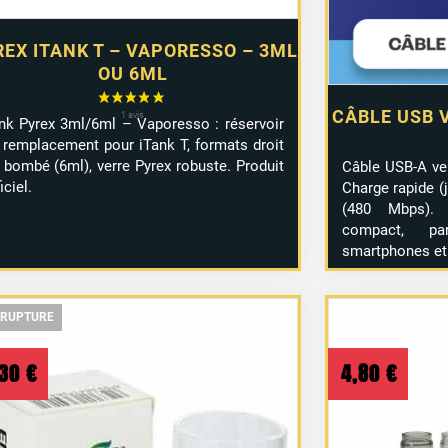
EX ITANK T – VAPORESSO – 3ML
OU 6ML
CÂBLE USB 
nk Pyrex 3ml/6ml – Vaporesso : réservoir
 remplacement pour iTank T, formats droit
 bombé (6ml), verre Pyrex robuste. Produit
Câble USB-A ve
iciel.
Charge rapide (j
(480 Mbps).
compact, pa
smartphones et
 RUPTURE
 RUPTURE
 RUPTURE
,30
€
4,80
€