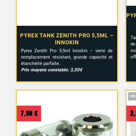
PYR
PYREX TANK ZENITH PRO 5,5ML –
Ta
INNOKIN
de
ou
Pyrex Zenith Pro 5,5ml Innokin – verre de
off
remplacement résistant, grande capacité et
étanchéité parfaite.
Prix moyens constatés: 3,50€
EN
EN
EN
7,90
€
2