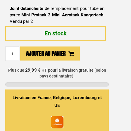
Joint détanchéité
de remplacement pour tube en
pyrex
Mini Protank 2 Mini Aerotank Kangertech
.
Vendu par 2
En stock
quantité
AJOUTER AU PANIER
de
Joint
d'étanchéité
29,99 €
Plus que
HT
pour la livraison gratuite (selon
pays destinataire).
Mini
Protank
2
-
Livraison en France, Belgique, Luxembourg et
Mini
UE
Aerotank