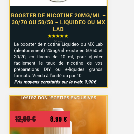
BOOSTER DE NICOTINE 20MG/ML –
30/70 OU 50/50 – LIQUIDEO OU MX
LAB
Le booster de nicotine Liquideo ou MX Lab
(aléatoirement) 20mg/ml existe en 50/50 et
30/70, en flacon de 10 ml, pour ajuster
facilement le taux de nicotine de vos
préparations DIY ou e-liquides grands
formats. Vendu à l’unité ou par 10.
Prix moyens constatés sur le web: 9,90€
Le
Le
12,90
€
8,99
€
prix
prix