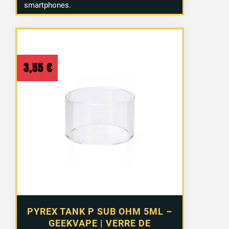
smartphones.
3,55
€
PYREX TANK P SUB OHM 5ML –
GEEKVAPE | VERRE DE