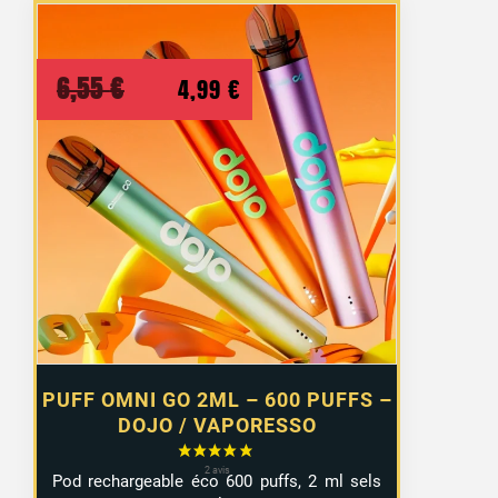
Le
Le
6,55
€
4,99
€
prix
prix
initial
actuel
était :
est :
6,55 €.
4,99 €.
PUFF OMNI GO 2ML – 600 PUFFS –
DOJO / VAPORESSO
Pod rechargeable éco 600 puffs, 2 ml sels