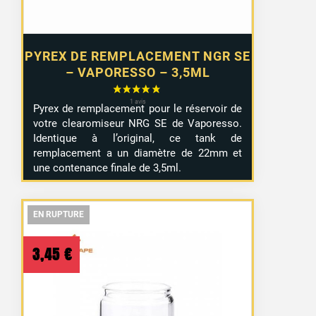
PYREX DE REMPLACEMENT NGR SE
– VAPORESSO – 3,5ML
Pyrex de remplacement pour le réservoir de
votre clearomiseur NRG SE de Vaporesso.
Identique à l’original, ce tank de
remplacement a un diamètre de 22mm et
une contenance finale de 3,5ml.
EN RUPTURE
EN RUPTURE
EN RUPTURE
3,45
€