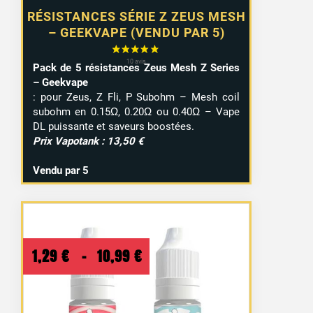
RÉSISTANCES SÉRIE Z ZEUS MESH
– GEEKVAPE (VENDU PAR 5)
Pack de 5 résistances Zeus Mesh Z Series
– Geekvape
: pour Zeus, Z Fli, P Subohm – Mesh coil
subohm en 0.15Ω, 0.20Ω ou 0.40Ω – Vape
DL puissante et saveurs boostées.
Prix Vapotank : 13,50 €
Vendu par 5
Plage
1,29
€
–
10,99
€
de
prix :