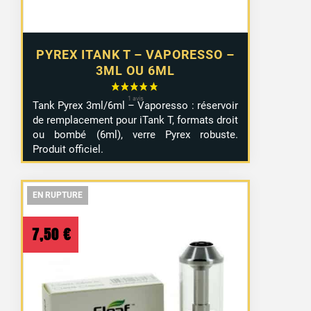
PYREX ITANK T – VAPORESSO –
3ML OU 6ML
Tank Pyrex 3ml/6ml – Vaporesso : réservoir
de remplacement pour iTank T, formats droit
ou bombé (6ml), verre Pyrex robuste.
Produit officiel.
EN RUPTURE
EN RUPTURE
EN RUPTURE
7,50
€
1 avis