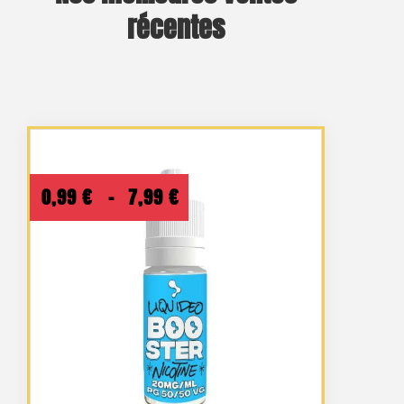
récentes
Plage
0,99
€
–
7,99
€
de
prix :
0,99 €
à
1 avis
7,99 €