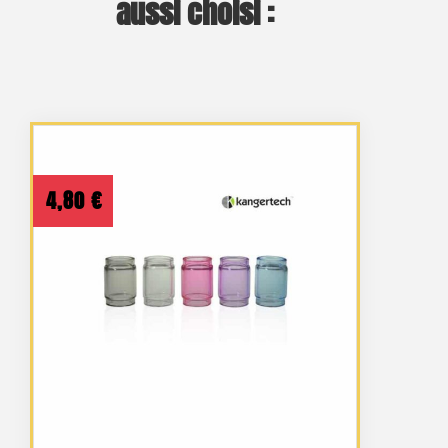
aussi choisi :
4,80
€