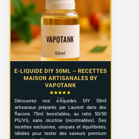
initial
actuel
était :
est :
12,90 €.
8,99 €.
E-LIQUIDE DIY 50ML – RECETTES
MAISON ARTISANALES BY
VAPOTANK
Découvrez nos e-liquides DIY 50ml
artisanaux préparés par Laurent dans des
flacons 75ml boostables, au ratio 50/50
PG/VG, sans nicotine (nicotinables). Des
recettes exclusives, uniques et équilibrées,
idéales pour tester des saveurs premium