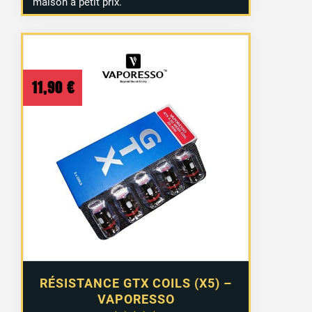
maison à petit prix.
11,90
€
RÉSISTANCE GTX COILS (X5) –
VAPORESSO