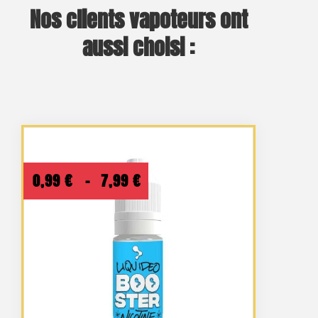
Nos clients vapoteurs ont
aussi choisi :
Plage
0,99
€
–
7,99
€
de
prix :
0,99 €
à
7,99 €