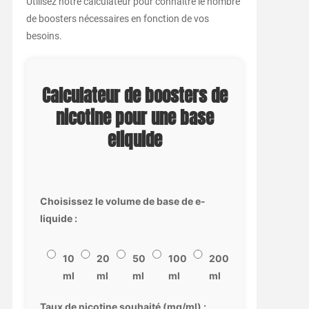
Utilisez notre calculateur pour connaître le nombre
de boosters nécessaires en fonction de vos
besoins.
Calculateur de boosters de
nicotine pour une base
eliquide
Choisissez le volume de base de e-
liquide :
10
20
50
100
200
ml
ml
ml
ml
ml
Taux de nicotine souhaité (mg/ml) :