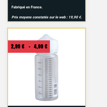
.
Fabriqué en France.
Prix moyens constatés sur le web : 19,90 €.
Plage
2,99
€
–
4,99
€
de
prix :
2,99 €
à
4,99 €