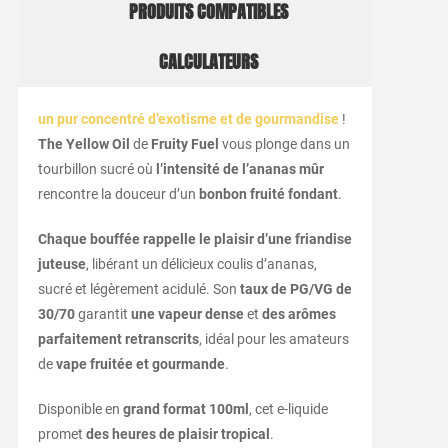
PRODUITS COMPATIBLES
CALCULATEURS
un pur concentré d’exotisme et de gourmandise
!
The Yellow Oil
de
Fruity Fuel
vous plonge dans un
tourbillon sucré où
l’intensité de l’ananas mûr
rencontre la douceur d’un
bonbon fruité fondant
.
Chaque bouffée rappelle le plaisir d’une friandise
juteuse
, libérant un délicieux coulis d’ananas,
sucré et légèrement acidulé. Son
taux de PG/VG de
30/70
garantit
une vapeur dense
et
des arômes
parfaitement retranscrits
, idéal pour les amateurs
de
vape fruitée et gourmande
.
Disponible en
grand format 100ml
, cet e-liquide
promet
des heures de plaisir tropical
.