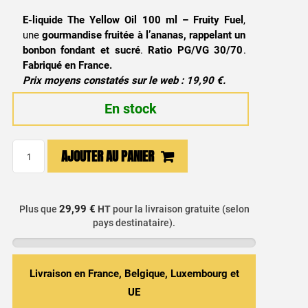
E-liquide The Yellow Oil 100 ml – Fruity Fuel
,
une
gourmandise fruitée à l’ananas, rappelant un
bonbon fondant et sucré
.
Ratio PG/VG 30/70
.
Fabriqué en France.
Prix moyens constatés sur le web : 19,90 €.
En stock
quantité
AJOUTER AU PANIER
de
E-
liquide
29,99 €
Plus que
HT
pour la livraison gratuite (selon
The
pays destinataire).
Yellow
Oil
100ml
Livraison en France, Belgique, Luxembourg et
-
UE
Fruity