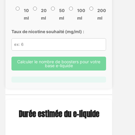
10
20
50
100
200
ml
ml
ml
ml
ml
Taux de nicotine souhaité (mg/ml) :
Calculer le nombre de boosters pour votre
base e-liquide
Durée estimée du e-liquide