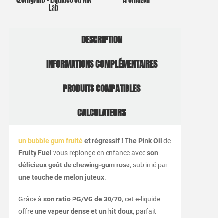
(20mg/ml) – Liquideo ou MX
Aromazon
Lab
DESCRIPTION
INFORMATIONS COMPLÉMENTAIRES
PRODUITS COMPATIBLES
CALCULATEURS
un bubble gum fruité
et régressif !
The Pink Oil
de
Fruity Fuel
vous replonge en enfance avec
son
délicieux goût de chewing-gum rose
, sublimé par
une touche de melon juteux
.
Grâce à
son ratio PG/VG de 30/70
, cet e-liquide
offre
une vapeur dense et un hit doux
, parfait