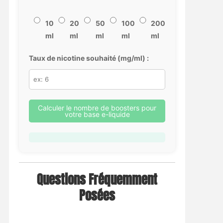
10
20
50
100
200
ml
ml
ml
ml
ml
Taux de nicotine souhaité (mg/ml) :
Calculer le nombre de boosters pour
votre base e-liquide
Questions Fréquemment
Posées