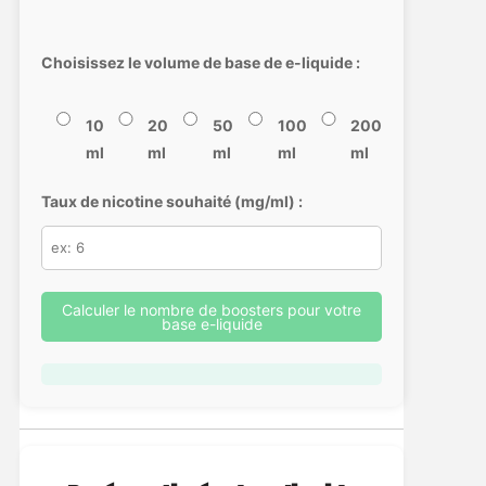
Choisissez le volume de base de e-liquide :
10
20
50
100
200
ml
ml
ml
ml
ml
Taux de nicotine souhaité (mg/ml) :
Calculer le nombre de boosters pour votre
base e-liquide