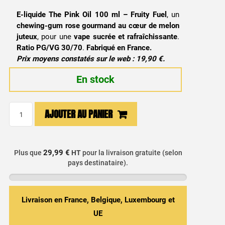
E-liquide The Pink Oil 100 ml – Fruity Fuel
, un
chewing-gum rose gourmand au cœur de melon
juteux
, pour une
vape sucrée et rafraîchissante
.
Ratio PG/VG 30/70
.
Fabriqué en France.
Prix moyens constatés sur le web : 19,90 €.
En stock
quantité
AJOUTER AU PANIER
de
E-
liquide
29,99 €
Plus que
HT
pour la livraison gratuite (selon
The
pays destinataire).
Pink
Oil
100ml
Livraison en France, Belgique, Luxembourg et
-
UE
Fruity