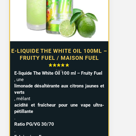
E-LIQUIDE THE WHITE OIL 100ML –
FRUITY FUEL / MAISON FUEL
E-liquide The White Oil 100 ml – Fruity Fuel
, une
limonade désaltérante aux citrons jaunes et
verts
, mêlant
acidité et fraîcheur pour une vape ultra-
pétillante
.
Ratio PG/VG 30/70
.