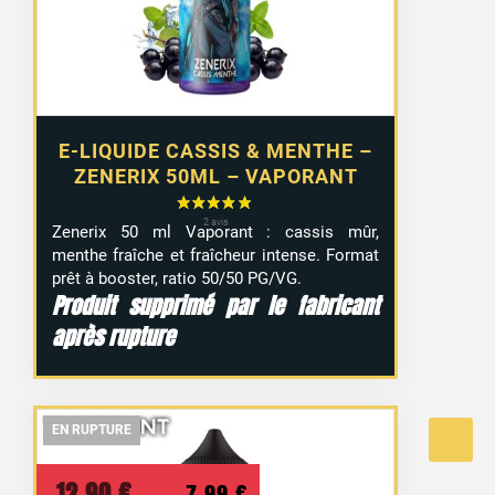
E-LIQUIDE CASSIS & MENTHE –
ZENERIX 50ML – VAPORANT
Zenerix 50 ml Vaporant : cassis mûr,
menthe fraîche et fraîcheur intense. Format
prêt à booster, ratio 50/50 PG/VG.
Produit supprimé par le fabricant
après rupture
EN RUPTURE
EN RUPTURE
EN RUPTURE
Le
Le
12,90
€