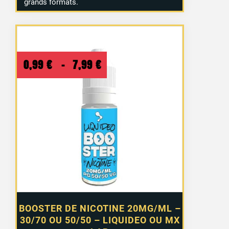
grands formats.
Plage
0,99
€
–
7,99
€
de
prix :
0,99 €
à
7,99 €
BOOSTER DE NICOTINE 20MG/ML –
30/70 OU 50/50 – LIQUIDEO OU MX