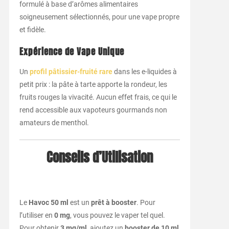
formulé à base d’arômes alimentaires
soigneusement sélectionnés, pour une vape propre
et fidèle.
Expérience de Vape Unique
Un
profil pâtissier-fruité rare
dans les e-liquides à
petit prix : la pâte à tarte apporte la rondeur, les
fruits rouges la vivacité. Aucun effet frais, ce qui le
rend accessible aux vapoteurs gourmands non
amateurs de menthol.
Conseils d’Utilisation
Le
Havoc 50 ml
est un
prêt à booster
. Pour
l’utiliser en
0 mg
, vous pouvez le vaper tel quel.
Pour obtenir
3 mg/ml
, ajoutez un
booster de 10 ml