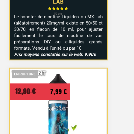
LAB
Le booster de nicotine Liquideo ou MX Lab
(aléatoirement) 20mg/ml existe en 50/50 et
30/70, en flacon de 10 ml, pour ajuster
facilement le taux de nicotine de vos
préparations DIY ou e-liquides grands
formats. Vendu à l’unité ou par 10.
Prix moyens constatés sur le web: 9,90€
EN RUPTURE
EN RUPTURE
EN RUPTURE
Le
Le
12,90
€
7,99
€
prix
prix
initial
actuel
était :
est :
12,90 €.
7,99 €.