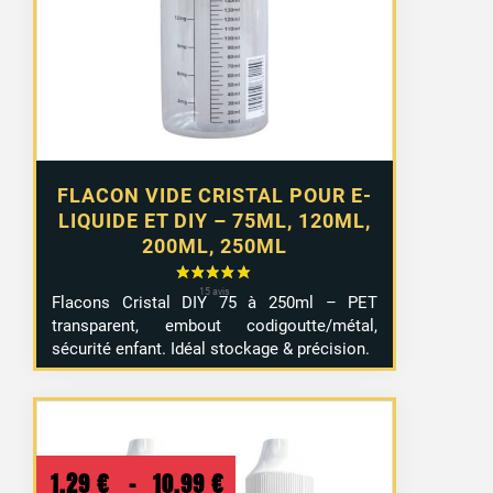
2,99 €
à
4,99 €
FLACON VIDE CRISTAL POUR E-
LIQUIDE ET DIY – 75ML, 120ML,
200ML, 250ML
Flacons Cristal DIY 75 à 250ml – PET
transparent, embout codigoutte/métal,
sécurité enfant. Idéal stockage & précision.
Plage
1,29
€
–
10,99
€