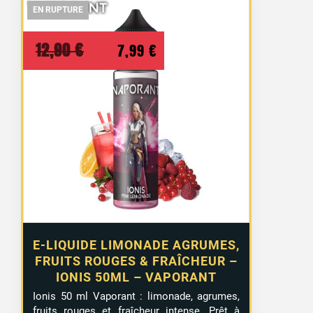
EN RUPTURE
EN RUPTURE
EN RUPTURE
Le
Le
12,90
€
7,99
€
prix
prix
initial
actuel
était :
est :
12,90 €.
7,99 €.
E-LIQUIDE LIMONADE AGRUMES,
FRUITS ROUGES & FRAÎCHEUR –
IONIS 50ML – VAPORANT
Ionis 50 ml Vaporant : limonade, agrumes,
fruits rouges et fraîcheur intense. Prêt à