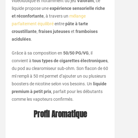
vidéoludique et notamment du jeu
Valorant
, ce
liquide propose une
expérience sensorielle riche
et réconfortante
, à travers un
mélange
parfaitement équilibré
entre
pâte à tarte
croustillante
,
fraises juteuses
et
framboises
acidulées
.
Grâce à sa composition en
50/50 PG/VG
, il
convient à
tous types de cigarettes électroniques
,
du pod au clearomiseur sub-ohm. Son flacon de 60
ml rempli à 50 ml permet d’ajouter un ou plusieurs
boosters de nicotine selon vos besoins. Un
liquide
premium à petit prix
, parfait pour les débutants
comme les vapoteurs confirmés.
Profil Aromatique