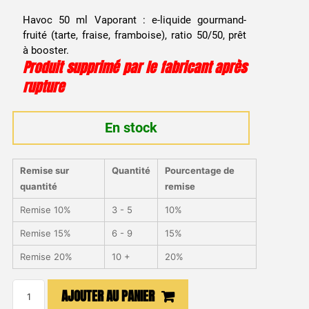
prix
prix
Havoc 50 ml Vaporant : e-liquide gourmand-
initial
actuel
fruité (tarte, fraise, framboise), ratio 50/50, prêt
à booster.
était :
est :
Produit supprimé par le fabricant après
rupture
12,90 €.
7,99 €.
En stock
Remise sur
Quantité
Pourcentage de
quantité
remise
Remise 10%
3 - 5
10%
Remise 15%
6 - 9
15%
Remise 20%
10 +
20%
quantité
AJOUTER AU PANIER
de