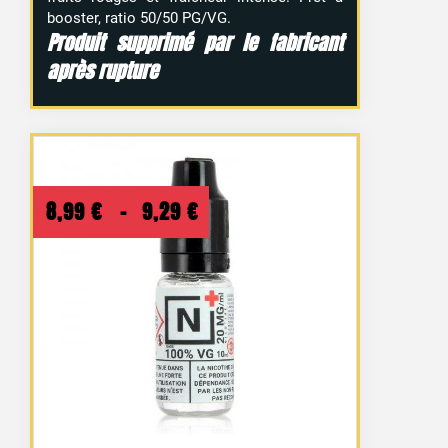
booster, ratio 50/50 PG/VG.
Produit supprimé par le fabricant
après rupture
Plage
8,99
€
–
9,29
€
de
prix :
8,99 €
à
9,29 €