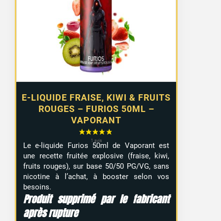
était :
est :
12,90 €.
7,99 €.
E-LIQUIDE FRAISE, KIWI & FRUITS
ROUGES – FURIOS 50ML –
VAPORANT
Le e-liquide Furios 50ml de Vaporant est
une recette fruitée explosive (fraise, kiwi,
fruits rouges), sur base 50/50 PG/VG, sans
nicotine à l’achat, à booster selon vos
besoins.
Produit supprimé par le fabricant
après rupture