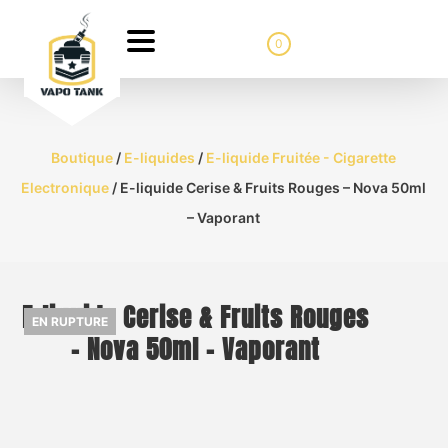
0
Boutique
/
E-liquides
/
E-liquide Fruitée - Cigarette
Electronique
/ E-liquide Cerise & Fruits Rouges – Nova 50ml
– Vaporant
E-liquide Cerise & Fruits Rouges
EN RUPTURE
– Nova 50ml – Vaporant