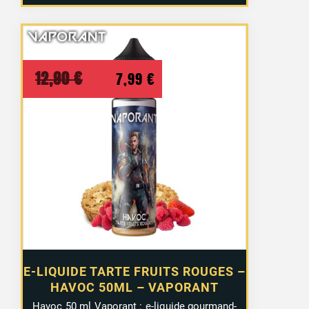
Le
Le
12,90
€
7,99
€
prix
prix
initial
actuel
était :
est :
12,90 €.
7,99 €.
E-LIQUIDE TARTE FRUITS ROUGES –
HAVOC 50ML – VAPORANT
Havoc 50 ml Vaporant : e-liquide gourmand-