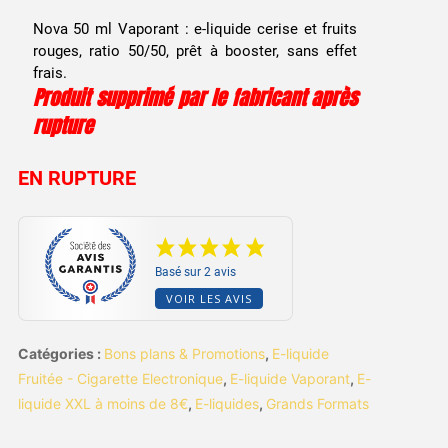
prix
prix
Nova 50 ml Vaporant : e-liquide cerise et fruits
initial
actuel
rouges, ratio 50/50, prêt à booster, sans effet
frais.
était :
est :
Produit supprimé par le fabricant après
rupture
12,90 €.
7,99 €.
EN RUPTURE
Basé sur 2 avis
VOIR LES AVIS
Catégories :
Bons plans & Promotions
,
E-liquide
Fruitée - Cigarette Electronique
,
E-liquide Vaporant
,
E-
liquide XXL à moins de 8€
,
E-liquides
,
Grands Formats