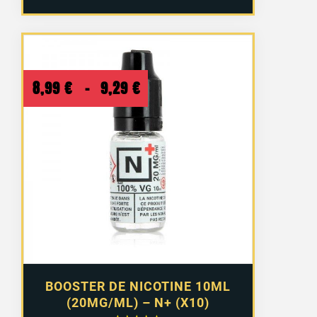
Plage
8,99
€
–
9,29
€
de
prix :
8,99 €
à
9,29 €
BOOSTER DE NICOTINE 10ML
(20MG/ML) – N+ (X10)