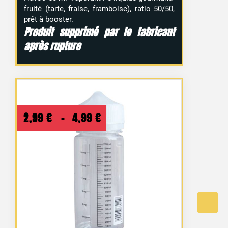
fruité (tarte, fraise, framboise), ratio 50/50,
prêt à booster.
Produit supprimé par le fabricant
après rupture
Plage
2,99
€
–
4,99
€
de
prix :
2,99 €
à
4,99 €