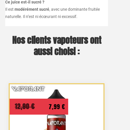
Ce juice est-il sucré ?
Il est
modérément sucré
, avec une dominante fruitée
naturelle. Il n’est ni écœurant ni excessif.
Nos clients vapoteurs ont
aussi choisi :
Le
Le
12,90
€
7,99
€
prix
prix
initial
actuel