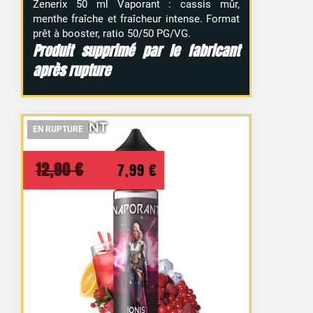
Zenerix 50 ml Vaporant : cassis mûr,
menthe fraîche et fraîcheur intense. Format
prêt à booster, ratio 50/50 PG/VG.
Produit supprimé par le fabricant
après rupture
EN RUPTURE
EN RUPTURE
EN RUPTURE
Le
Le
12,90
€
7,99
€
prix
prix
initial
actuel
était :
est :
12,90 €.
7,99 €.