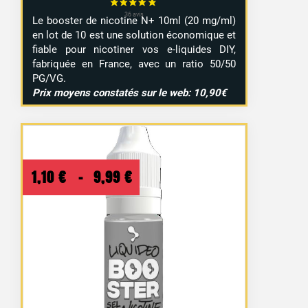
Le booster de nicotine N+ 10ml (20 mg/ml)
en lot de 10 est une solution économique et
fiable pour nicotiner vos e-liquides DIY,
fabriquée en France, avec un ratio 50/50
PG/VG.
Prix moyens constatés sur le web: 10,90€
Plage
1,10
€
–
9,99
€
de
prix :
1,10 €
à
9,99 €