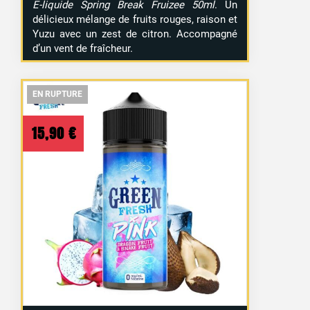
E-liquide Spring Break Fruizee 50ml
. Un
délicieux mélange de fruits rouges, raison et
Yuzu avec un zest de citron. Accompagné
d’un vent de fraîcheur.
EN RUPTURE
EN RUPTURE
EN RUPTURE
15,90
€