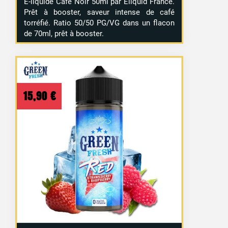
E-liquide Café Noir 50ml par Eliquid France.
Prêt à booster, saveur intense de café
torréfié. Ratio 50/50 PG/VG dans un flacon
de 70ml, prêt à booster.
15,90
€