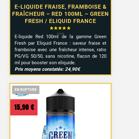
E-LIQUIDE FRAISE, FRAMBOISE &
FRAÎCHEUR – RED 100ML – GREEN
FRESH / ELIQUID FRANCE
E-liquide Red 100ml de la gamme Green
Fresh par Eliquid France : saveur fraise et
framboise avec une fraîcheur intense, ratio
PG/VG 50/50, sans nicotine, flacon de 120
ml pour booster son eliquide.
Prix moyens constatés: 24,90€
EN RUPTURE
EN RUPTURE
EN RUPTURE
15,90
€