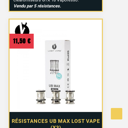
Vendu par 5 résistances.
11,50
€
RÉSISTANCES UB MAX LOST VAPE
(X3)