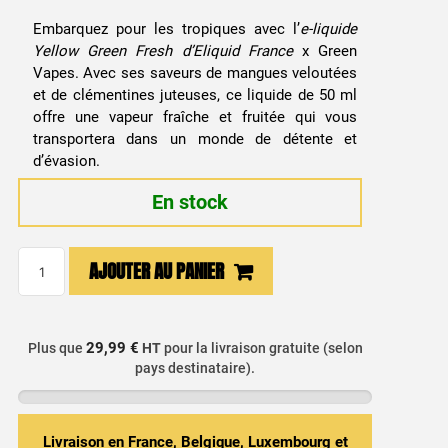
Embarquez pour les tropiques avec l’
e-liquide
Yellow Green Fresh d’Eliquid France
x Green
Vapes. Avec ses saveurs de mangues veloutées
et de clémentines juteuses, ce liquide de 50 ml
offre une vapeur fraîche et fruitée qui vous
transportera dans un monde de détente et
d’évasion.
En stock
quantité
AJOUTER AU PANIER
de
E-
liquide
29,99 €
Plus que
HT
pour la livraison gratuite (selon
Yellow
pays destinataire).
Green
Fresh
50ml
Livraison en France, Belgique, Luxembourg et