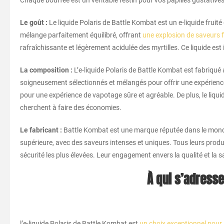
Chaque bouffée est un véritable festin pour vos papilles gustative
Le goût :
Le liquide Polaris de Battle Kombat est un e-liquide fruit
mélange parfaitement équilibré, offrant
une explosion de saveurs f
rafraîchissante et légèrement acidulée des myrtilles. Ce liquide est
La composition :
L’e-liquide Polaris de Battle Kombat est fabriqué
soigneusement sélectionnés et mélangés pour offrir une expérience g
pour une expérience de vapotage sûre et agréable. De plus, le liqui
cherchent à faire des économies.
Le fabricant :
Battle Kombat est une marque réputée dans le monde 
supérieure, avec des saveurs intenses et uniques. Tous leurs prod
sécurité les plus élevées. Leur engagement envers la qualité et la s
À qui s’adresse
l’e-liquide Polaris de Battle Kombat est
un choix exceptionnel pour