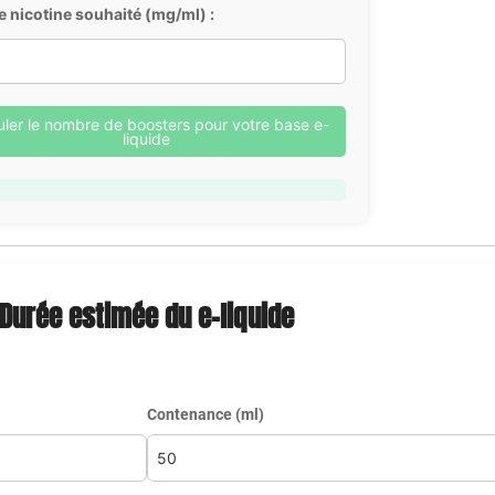
e nicotine souhaité (mg/ml) :
uler le nombre de boosters pour votre base e-
liquide
Durée estimée du e-liquide
Contenance (ml)