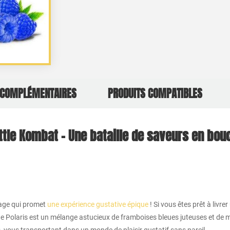
 COMPLÉMENTAIRES
PRODUITS COMPATIBLES
attle Kombat – Une bataille de saveurs en bou
tage qui promet
une expérience gustative épique
! Si vous êtes prêt à livre
e Polaris est un mélange astucieux de framboises bleues juteuses et de myr