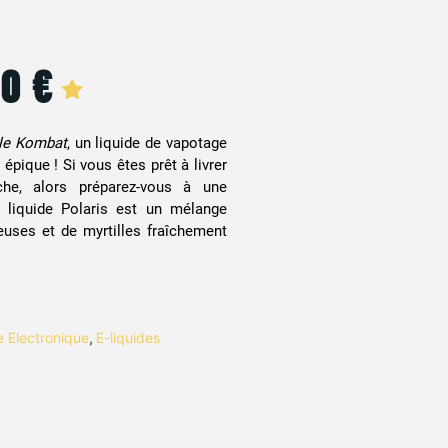
90
€
tle Kombat
, un liquide de vapotage
épique ! Si vous êtes prêt à livrer
he, alors préparez-vous à une
 liquide Polaris est un mélange
euses et de myrtilles fraîchement
te Electronique
,
E-liquides