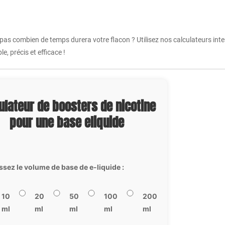
 pas combien de temps durera votre flacon ? Utilisez nos calculateurs int
e, précis et efficace !
ulateur de boosters de nicotine
pour une base eliquide
ssez le volume de base de e-liquide :
10
20
50
100
200
ml
ml
ml
ml
ml