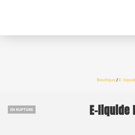
Boutique
/
E-liqui
E-liquide
EN RUPTURE