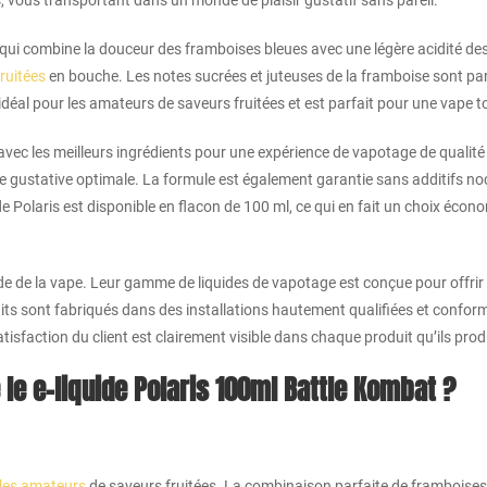
s, vous transportant dans un monde de plaisir gustatif sans pareil.
é qui combine la douceur des framboises bleues avec une légère acidité des 
ruitées
en bouche. Les notes sucrées et juteuses de la framboise sont pa
 idéal pour les amateurs de saveurs fruitées et est parfait pour une vape t
 avec les meilleurs ingrédients pour une expérience de vapotage de qualité
ustative optimale. La formule est également garantie sans additifs nocifs
de Polaris est disponible en flacon de 100 ml, ce qui en fait un choix éco
de la vape. Leur gamme de liquides de vapotage est conçue pour offrir 
uits sont fabriqués dans des installations hautement qualifiées et confor
atisfaction du client est clairement visible dans chaque produit qu’ils prod
 le e-liquide Polaris 100ml Battle Kombat ?
 les amateurs
de saveurs fruitées. La combinaison parfaite de framboises b