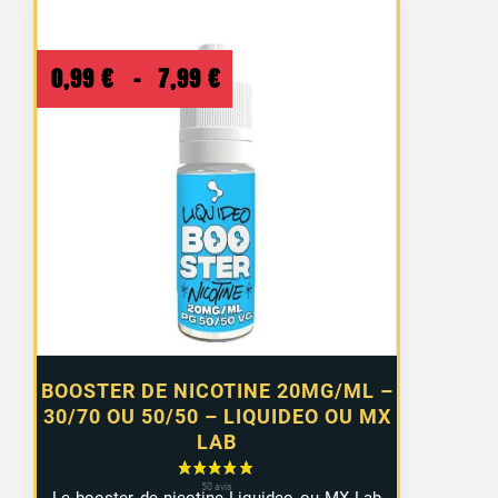
Plage
0,99
€
–
7,99
€
de
prix :
0,99 €
à
7,99 €
BOOSTER DE NICOTINE 20MG/ML –
30/70 OU 50/50 – LIQUIDEO OU MX
LAB