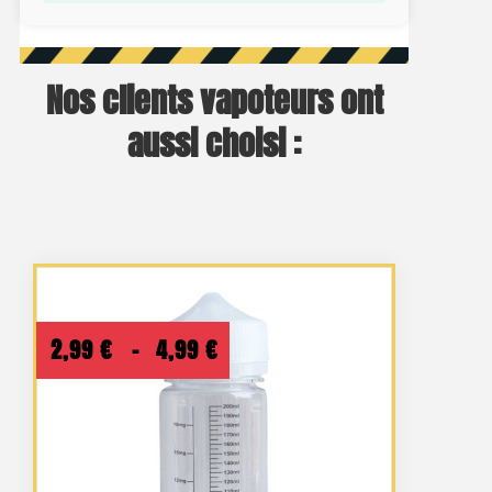
Nos clients vapoteurs ont
aussi choisi :
Plage
2,99
€
–
4,99
€
de
prix :
2,99 €