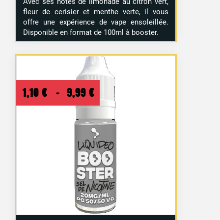
Avec ses notes de limonade au citron vert,
fleur de cerisier et menthe verte, il vous
offre une expérience de vape ensoleillée.
Disponible en format de 100ml à booster.
Plage
1,10
€
–
9,99
€
de
prix :
1,10 €
à
9,99 €