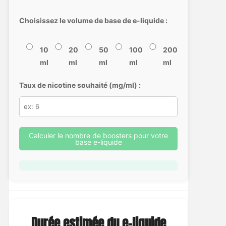
Choisissez le volume de base de e-liquide :
10
20
50
100
200
ml
ml
ml
ml
ml
Taux de nicotine souhaité (mg/ml) :
Calculer le nombre de boosters pour votre
base e-liquide
Durée estimée du e-liquide