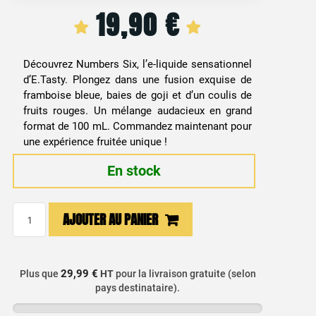
19,90
€
Découvrez Numbers Six, l’e-liquide sensationnel
d’E.Tasty. Plongez dans une fusion exquise de
framboise bleue, baies de goji et d’un coulis de
fruits rouges. Un mélange audacieux en grand
format de 100 mL. Commandez maintenant pour
une expérience fruitée unique !
En stock
quantité
AJOUTER AU PANIER
de
E-
liquide
29,99 €
Plus que
HT
pour la livraison gratuite (selon
Framboise
pays destinataire).
Bleue