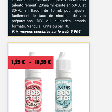
Le booster de nicotine Liquideo ou MX Lab
(aléatoirement) 20mg/ml existe en 50/50 et
30/70, en flacon de 10 ml, pour ajuster
facilement le taux de nicotine de vos
préparations DIY ou e-liquides grands
formats. Vendu à l’unité ou par 10.
Prix moyens constatés sur le web: 9,90€
Plage
1,29
€
–
10,99
€
de
prix :
1,29 €
à
10,99 €