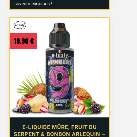
saveurs exquises !
19,90
€
E-LIQUIDE MÛRE, FRUIT DU
SERPENT & BONBON ARLEQUIN –