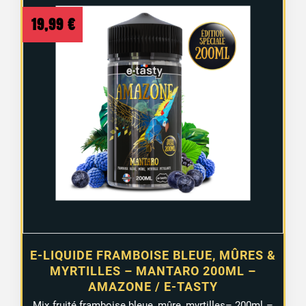
19,99
€
E-LIQUIDE FRAMBOISE BLEUE, MÛRES &
MYRTILLES – MANTARO 200ML –
AMAZONE / E-TASTY
Mix fruité framboise bleue, mûre, myrtilles– 200ml –