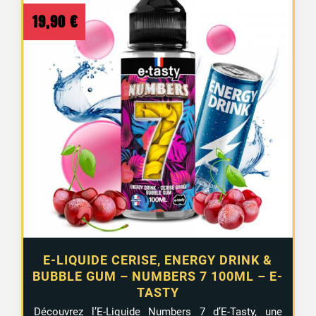
19,90
€
1 avis
E-LIQUIDE CERISE, ENERGY DRINK &
BUBBLE GUM – NUMBERS 7 100ML – E-
TASTY
Découvrez l’E-Liquide Numbers 7 d’E-Tasty, une