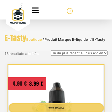
0
E-Tasty
Boutique
/ Produit Marque E-liquide : / E-Tasty
Trié
16 résultats affichés
du
plus
récent
au
Le
Le
4,90
€
3,99
€
plus
prix
prix
ancien
initial
actuel
était :
est :
OFFRE SPÉCIALE