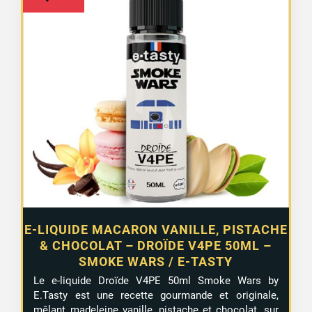
E-LIQUIDE MACARON VANILLE, PISTACHE
& CHOCOLAT – DROÏDE V4PE 50ML –
SMOKE WARS / E-TASTY
Le e-liquide Droïde V4PE 50ml Smoke Wars by
E.Tasty est une recette gourmande et originale,
mêlant madeleine vanille, pistache et chocolat, sur