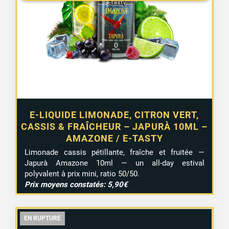
4,90 €.
3,99 €.
E-LIQUIDE LIMONADE, CITRON VERT,
CASSIS & FRAÎCHEUR – JAPURÀ 10ML –
AMAZONE / E-TASTY
Limonade cassis pétillante, fraîche et fruitée —
Japurà Amazone 10ml — un all-day estival
polyvalent à prix mini, ratio 50/50.
Prix moyens constatés: 5,90€
EN RUPTURE
EN RUPTURE
EN RUPTURE