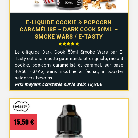
E-LIQUIDE COOKIE & POPCORN
CARAMÉLISÉ – DARK COOK 50ML –
SMOKE WARS / E-TASTY
Le e-liquide Dark Cook 50ml Smoke Wars par E-
Tasty est une recette gourmande et originale, mêlant
cookie, pop-corn caramélisé et caramel, sur base
40/60 PG/VG, sans nicotine à l’achat, à booster
selon vos besoins.
Prix moyens constatés sur le web: 18,90€
15,50
€