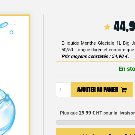
44,
E-liquide Menthe Glaciale 1L Big J
50/50. Longue durée et économique
Prix moyens constatés : 54,90 €.
En st
quantité
AJOUTER AU PANIER
de
E-
liquide
29,99 €
Plus que
HT
pour la livraiso
Menthe
Glaciale
1L