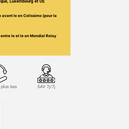
gique, Luxembourg et UE
e avant le
en Colissimo (pour la
entre le
et le
en Mondial Relay
s plus bas
SAV 7j/7j