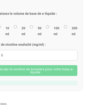
sissez le volume de base de e-liquide :
10
20
50
100
200
ml
ml
ml
ml
ml
 de nicotine souhaité (mg/ml) :
lculer le nombre de boosters pour votre base e-
liquide
 ohm.