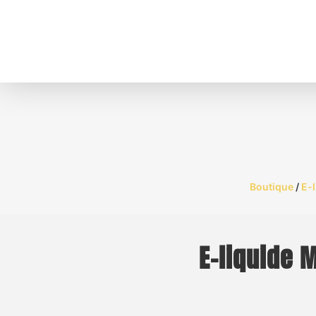
Boutique
/
E-l
E-liquide M