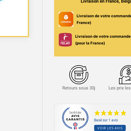
Livraison en France, Bel
-
Big
Livraison de votre command
Juice
France)
Livraison de votre commande 
(pour la France)
Retours sous 30j
Les prix le
Basé sur 1 avis
VOIR LES AVIS