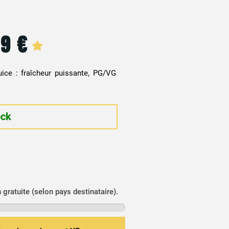
99
€
uice : fraîcheur puissante, PG/VG
.
ock
n gratuite (selon pays destinataire).