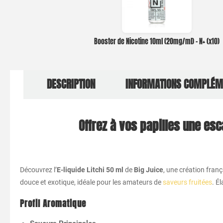
Booster de Nicotine 10ml (20mg/ml) – N+ (x10)
DESCRIPTION
INFORMATIONS COMPLÉM
Offrez à vos papilles une esca
Découvrez l’
E-liquide Litchi 50 ml
de
Big Juice
, une création franç
douce et exotique, idéale pour les amateurs de
saveurs fruitées
. É
Profil Aromatique