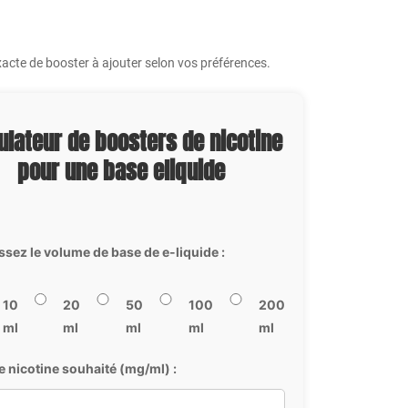
acte de booster à ajouter selon vos préférences.
ulateur de boosters de nicotine
pour une base eliquide
ssez le volume de base de e-liquide :
10
20
50
100
200
ml
ml
ml
ml
ml
e nicotine souhaité (mg/ml) :