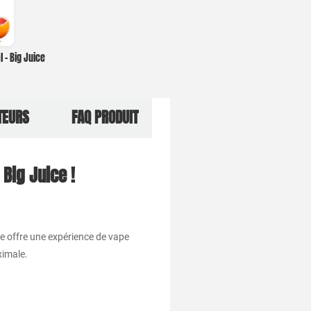
 – Big Juice
TEURS
FAQ PRODUIT
 Big Juice !
ide offre une expérience de vape
ximale.