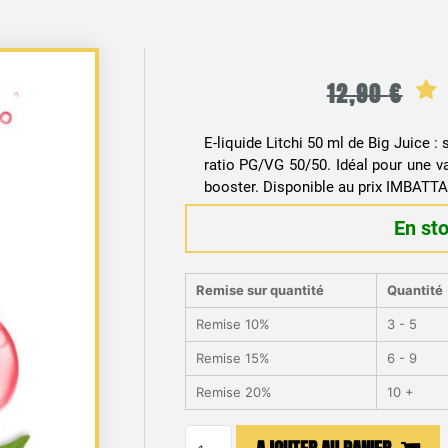
12,90
€
E-liquide Litchi 50 ml de Big Juice : 
ratio PG/VG 50/50. Idéal pour une va
booster. Disponible au prix IMBATT
En st
Remise sur quantité
Quantité
Remise 10%
3 - 5
Remise 15%
6 - 9
Remise 20%
10 +
quantité