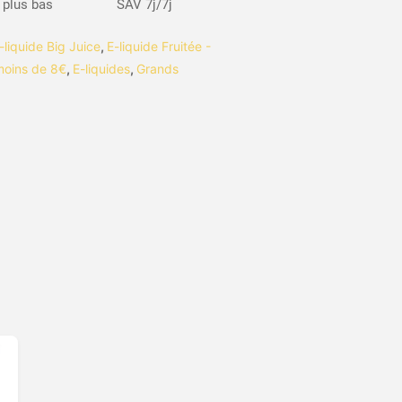
s plus bas
SAV 7j/7j
-liquide Big Juice
,
E-liquide Fruitée -
moins de 8€
,
E-liquides
,
Grands