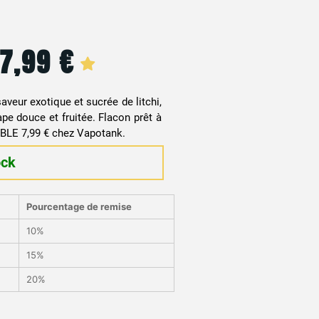
7,99
€
Le
Le
prix
prix
saveur exotique et sucrée de litchi,
initial
actuel
pe douce et fruitée. Flacon prêt à
ABLE 7,99 € chez Vapotank.
était :
est :
ock
12,90 €.
7,99 €.
Pourcentage de remise
10%
15%
20%