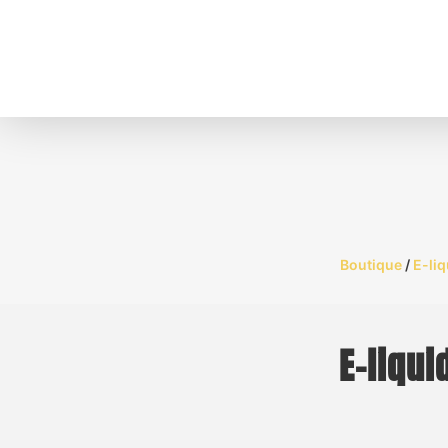
Boutique
/
E-li
E-liqui