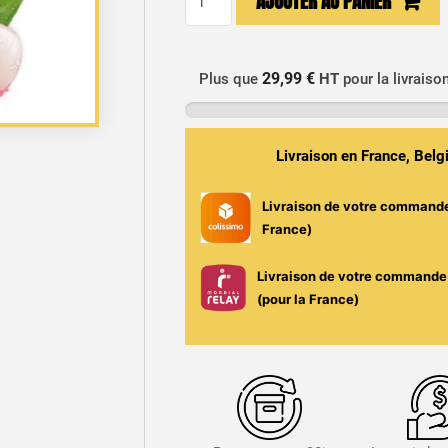
AJOUTER AU PANIER
de
E-
liquide
29,99 €
Plus que
HT
pour la livraiso
Litchi
50ml
-
Livraison en France, Bel
Big
Juice
Livraison de votre command
France)
Livraison de votre commande 
(pour la France)