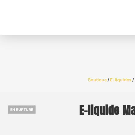
Boutique
/
E-liquides
/
E-liquide M
EN RUPTURE