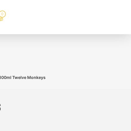
0
 100ml Twelve Monkeys
s