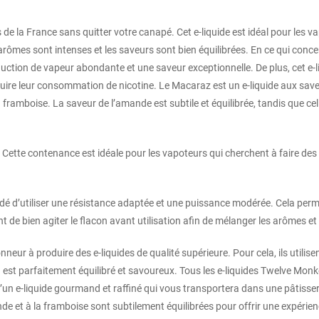
 de la France sans quitter votre canapé. Cet e-liquide est idéal pour les v
arômes sont intenses et les saveurs sont bien équilibrées. En ce qui conc
ction de vapeur abondante et une saveur exceptionnelle. De plus, cet e-li
réduire leur consommation de nicotine. Le Macaraz est un e-liquide aux sa
 framboise. La saveur de l’amande est subtile et équilibrée, tandis que ce
ette contenance est idéale pour les vapoteurs qui cherchent à faire des
é d’utiliser une résistance adaptée et une puissance modérée. Cela permet
tant de bien agiter le flacon avant utilisation afin de mélanger les arômes
r à produire des e-liquides de qualité supérieure. Pour cela, ils utilise
 est parfaitement équilibré et savoureux. Tous les e-liquides Twelve Mo
e d’un e-liquide gourmand et raffiné qui vous transportera dans une pâtisse
e et à la framboise sont subtilement équilibrées pour offrir une expérie