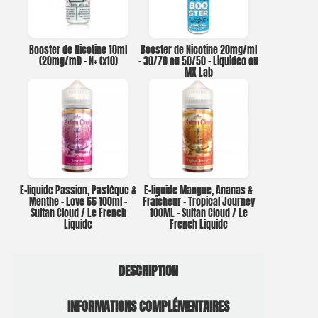
Booster de Nicotine 10ml
Booster de Nicotine 20mg/ml
(20mg/ml) – N+ (x10)
– 30/70 ou 50/50 – Liquideo ou
MX Lab
E-liquide Passion, Pastèque &
E-liquide Mangue, Ananas &
Menthe – Love 66 100ml –
Fraîcheur – Tropical Journey
Sultan Cloud / Le French
100ML – Sultan Cloud / Le
Liquide
French Liquide
DESCRIPTION
INFORMATIONS COMPLÉMENTAIRES