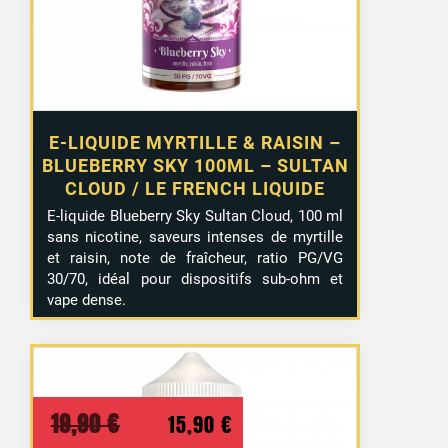
19,90 €.
15,90 €.
E-LIQUIDE MYRTILLE & RAISIN –
BLUEBERRY SKY 100ML – SULTAN
CLOUD / LE FRENCH LIQUIDE
E-liquide Blueberry Sky Sultan Cloud, 100 ml
sans nicotine, saveurs intenses de myrtille
et raisin, note de fraîcheur, ratio PG/VG
30/70, idéal pour dispositifs sub-ohm et
vape dense.
Le
Le
19,90
€
15,90
€