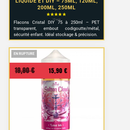
LIQUIDE ET DIY – 75ML, 120ML,
200ML, 250ML
Flacons Cristal DIY 75 à 250ml – PET
transparent, embout codigoutte/métal,
sécurité enfant. Idéal stockage & précision.
EN RUPTURE
EN RUPTURE
EN RUPTURE
Le
Le
19,90
€
15,90
€
prix
prix
initial
actuel
était :
est :
19,90 €.
15,90 €.