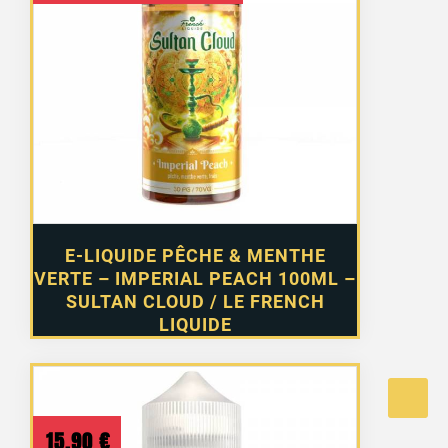
prix
prix
initial
actuel
était :
est :
19,90 €.
15,90 €.
E-LIQUIDE PÊCHE & MENTHE
VERTE – IMPERIAL PEACH 100ML –
SULTAN CLOUD / LE FRENCH
LIQUIDE
15,90
€