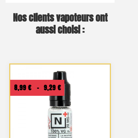
Nos clients vapoteurs ont
aussi choisi :
Plage
8,99
€
–
9,29
€
de
prix :
8,99 €
à