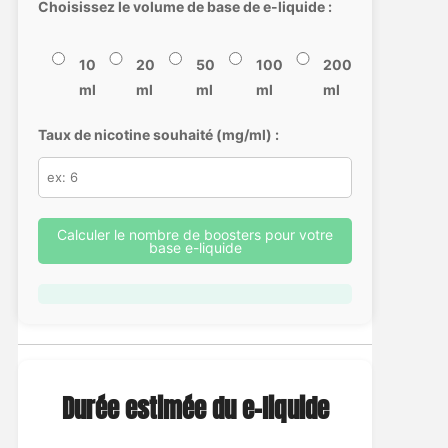
Choisissez le volume de base de e-liquide :
10
20
50
100
200
ml
ml
ml
ml
ml
Taux de nicotine souhaité (mg/ml) :
Calculer le nombre de boosters pour votre
base e-liquide
Durée estimée du e-liquide