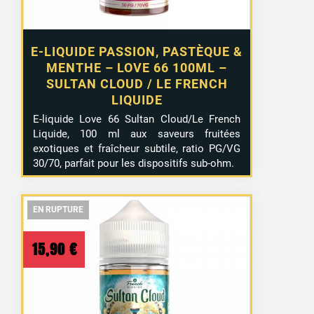
E-LIQUIDE PASSION, PASTÈQUE &
MENTHE – LOVE 66 100ML –
SULTAN CLOUD / LE FRENCH
LIQUIDE
E-liquide Love 66 Sultan Cloud/Le French
Liquide, 100 ml aux saveurs fruitées
exotiques et fraîcheur subtile, ratio PG/VG
30/70, parfait pour les dispositifs sub-ohm.
EN RUPTURE
EN RUPTURE
EN RUPTURE
15,90
€