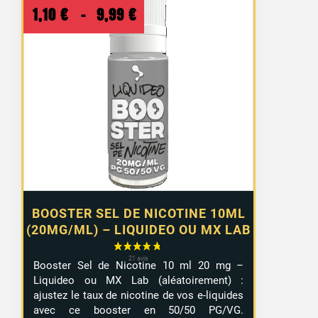
Plage
1,10
€
–
9,99
€
de
prix :
1,10 €
à
9,99 €
BOOSTER SEL DE NICOTINE 10ML
(20MG/ML) – LIQUIDEO OU MX LAB
Booster Sel de Nicotine 10 ml 20 mg –
Liquideo ou MX Lab (aléatoirement) :
ajustez le taux de nicotine de vos e-liquides
avec ce booster en 50/50 PG/VG.