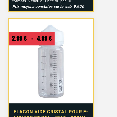
formats. Vendu à l’unité ou par 10.
Prix moyens constatés sur le web: 9,90€
Plage
2,99
€
–
4,99
€
de
prix :
2,99 €
à
4,99 €
FLACON VIDE CRISTAL POUR E-