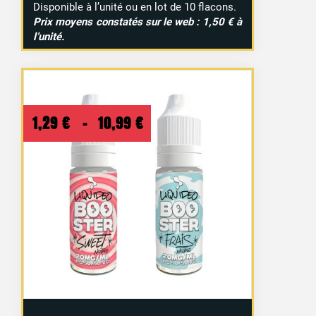
Disponible à l’unité ou en lot de 10 flacons.
Prix moyens constatés sur le web : 1,50 € à
l’unité.
Plage
1,29
€
–
10,99
€
de
prix :
1,29 €
à
10,99 €