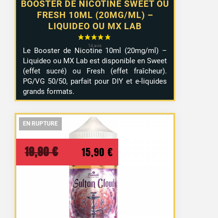
BOOSTER DE NICOTINE SWEET OU
FRESH 10ML (20MG/ML) –
LIQUIDEO OU MX LAB
Le Booster de Nicotine 10ml (20mg/ml) –
Liquideo ou MX Lab est disponible en Sweet
(effet sucré) ou Fresh (effet fraîcheur).
PG/VG 50/50, parfait pour DIY et e-liquides
grands formats.
EN RUPTURE
EN RUPTURE
EN RUPTURE
Le
Le
19,90
€
15,90
€
prix
prix
initial
actuel
était :
est :