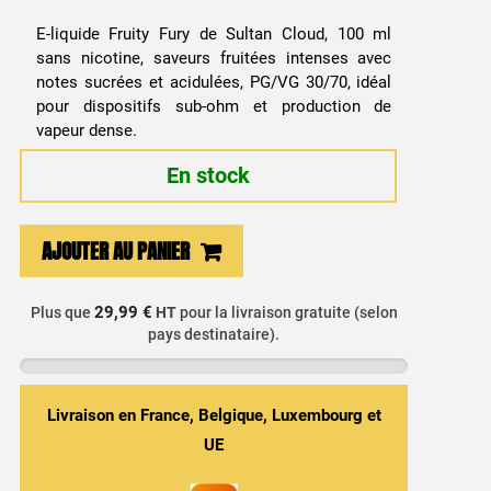
E-liquide Fruity Fury de Sultan Cloud, 100 ml
sans nicotine, saveurs fruitées intenses avec
notes sucrées et acidulées, PG/VG 30/70, idéal
pour dispositifs sub-ohm et production de
vapeur dense.
En stock
quantité
AJOUTER AU PANIER
de
E-
29,99 €
Plus que
HT
pour la livraison gratuite (selon
liquide
pays destinataire).
Mix
de
Fruits
Livraison en France, Belgique, Luxembourg et
-
UE
Fruity
Fury