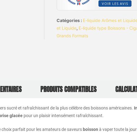
VOIR LES AVIS
Catégories :
E-liquide Arômes et Liquid
et Liquide
,
E-liquide type Boissons - Cig
Grands Formats
ENTAIRES
PRODUITS COMPATIBLES
CALCULA
ers sucré et rafraîchissant de la plus célèbre des boissons américaines.
I
brise glacée
pour un plaisir intensément rafraîchissant.
e choix parfait pour les amateurs de saveurs
boisson
à vaper toute la jou