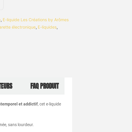
e
,
E-liquide Les Créations by Arômes
arette électronique
,
E-liquides
,
TEURS
FAQ PRODUIT
ntemporel et addictif
, cet e-liquide
rnée, sans lourdeur.