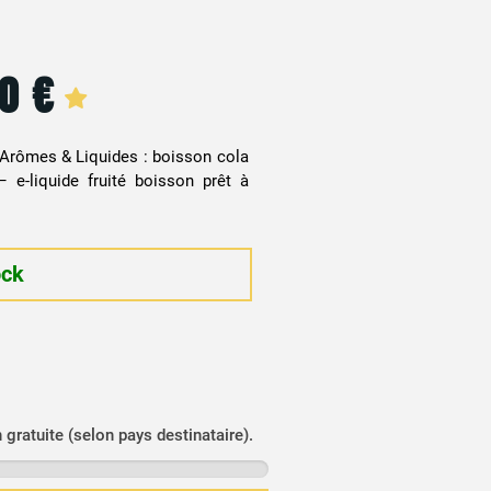
90
€
 Arômes & Liquides : boisson cola
 e-liquide fruité boisson prêt à
ock
n gratuite (selon pays destinataire).