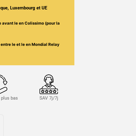
gique, Luxembourg et UE
e avant le
en Colissimo (pour la
entre le
et le
en Mondial Relay
s plus bas
SAV 7j/7j