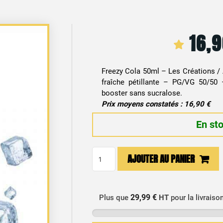
16,
Freezy Cola 50ml – Les Créations /
fraîche pétillante – PG/VG 50/50 –
booster sans sucralose.
Prix moyens constatés : 16,90 €
En st
quantité
AJOUTER AU PANIER
de
E-
liquide
29,99 €
Plus que
HT
pour la livraiso
Freezy
Cola