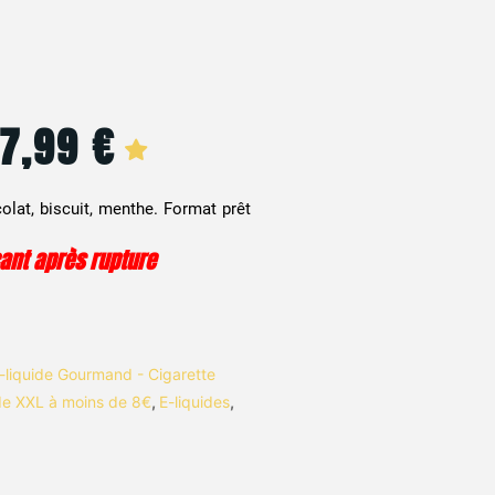
7,99
€
Le
Le
prix
prix
olat, biscuit, menthe. Format prêt
initial
actuel
cant après rupture
était :
est :
12,90 €.
7,99 €.
-liquide Gourmand - Cigarette
ide XXL à moins de 8€
,
E-liquides
,