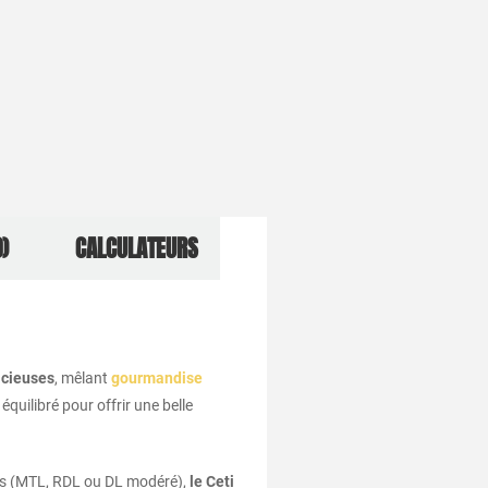
)
CALCULATEURS
acieuses
, mêlant
gourmandise
quilibré pour offrir une belle
els (MTL, RDL ou DL modéré),
le Ceti