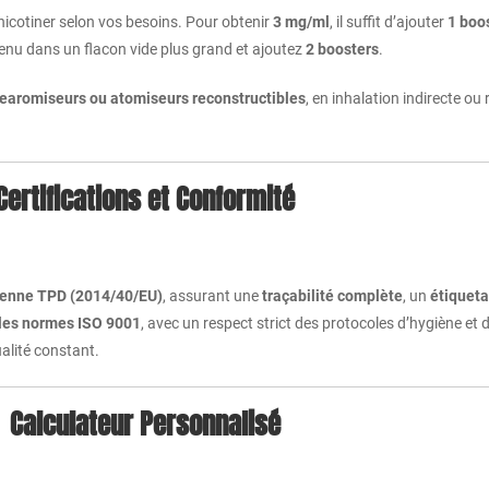
à nicotiner selon vos besoins. Pour obtenir
3 mg/ml
, il suffit d’ajouter
1 boo
tenu dans un flacon vide plus grand et ajoutez
2 boosters
.
learomiseurs ou atomiseurs reconstructibles
, en inhalation indirecte ou
Certifications et Conformité
péenne TPD (2014/40/EU)
, assurant une
traçabilité complète
, un
étiqueta
 les normes ISO 9001
, avec un respect strict des protocoles d’hygiène et
alité constant.
Calculateur Personnalisé