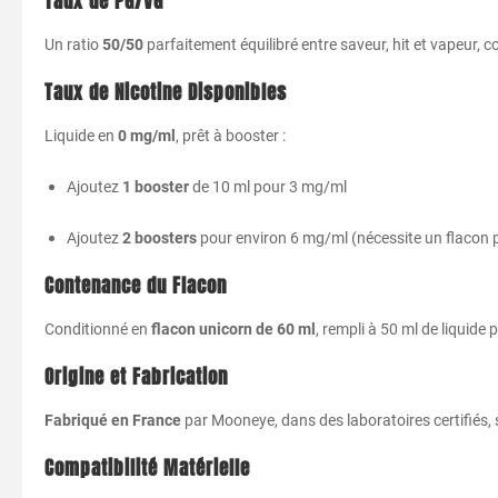
Taux de PG/VG
Un ratio
50/50
parfaitement équilibré entre saveur, hit et vapeur, 
Taux de Nicotine Disponibles
Liquide en
0 mg/ml
, prêt à booster :
Ajoutez
1 booster
de 10 ml pour 3 mg/ml
Ajoutez
2 boosters
pour environ 6 mg/ml (nécessite un flacon 
Contenance du Flacon
Conditionné en
flacon unicorn de 60 ml
, rempli à 50 ml de liquid
Origine et Fabrication
Fabriqué en France
par Mooneye, dans des laboratoires certifiés,
Compatibilité Matérielle