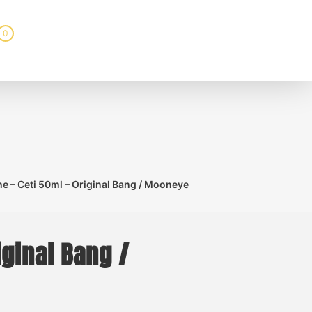
0
he – Ceti 50ml – Original Bang / Mooneye
iginal Bang /