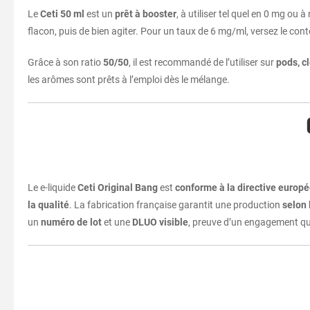
Le
Ceti 50 ml
est un
prêt à booster
, à utiliser tel quel en 0 mg ou 
flacon, puis de bien agiter. Pour un taux de 6 mg/ml, versez le con
Grâce à son ratio
50/50
, il est recommandé de l’utiliser sur
pods, c
les arômes sont prêts à l’emploi dès le mélange.
Le e-liquide
Ceti Original Bang
est
conforme à la directive euro
la qualité
. La fabrication française garantit une production
selon
un
numéro de lot
et une
DLUO visible
, preuve d’un engagement qu