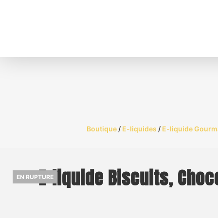
Boutique
/
E-liquides
/
E-liquide Gourma
E-liquide Biscuits, Choc
EN RUPTURE