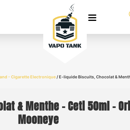
nd - Cigarette Electronique
/ E-liquide Biscuits, Chocolat & Ment
olat & Menthe – Ceti 50ml – Or
Mooneye