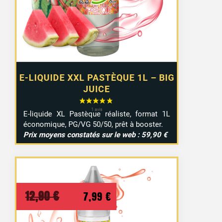
E-LIQUIDE XXL PASTÈQUE 1L – BIG
JUICE
E-liquide XL Pastèque réaliste, format 1L
économique, PG/VG 50/50, prêt à booster.
Prix moyens constatés sur le web : 59,90 €
Le
Le
12,90
€
7,99
€
prix
prix