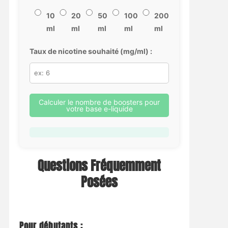
10
20
50
100
200
ml
ml
ml
ml
ml
Taux de nicotine souhaité (mg/ml) :
Calculer le nombre de boosters pour
votre base e-liquide
Questions Fréquemment
Posées
Pour débutants :