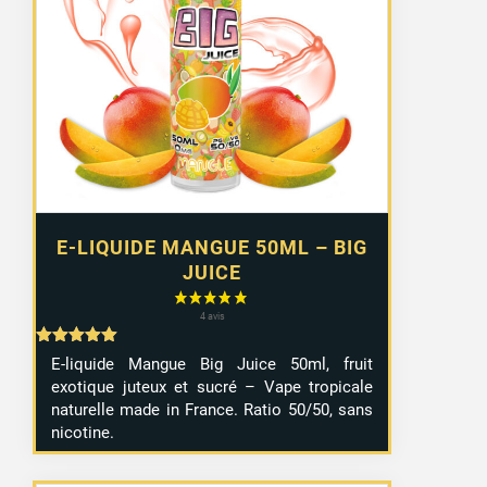
initial
actuel
était :
est :
12,90 €.
7,99 €.
E-LIQUIDE MANGUE 50ML – BIG
JUICE
Note
E-liquide Mangue Big Juice 50ml, fruit
5.00
exotique juteux et sucré – Vape tropicale
sur 5
naturelle made in France. Ratio 50/50, sans
nicotine.