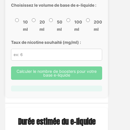
Choisissez le volume de base de e-liquide :
10
20
50
100
200
ml
ml
ml
ml
ml
Taux de nicotine souhaité (mg/ml) :
Calculer le nombre de boosters pour votre
base e-liquide
Durée estimée du e-liquide