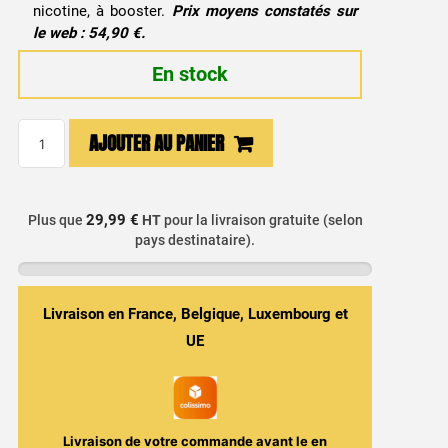
nicotine, à booster.
Prix moyens constatés sur
le web : 54,90 €.
En stock
quantité
AJOUTER AU PANIER
de
E-
liquide
29,99 €
Plus que
HT
pour la livraison gratuite (selon
Fraise
pays destinataire).
1L
-
Big
Livraison en France, Belgique, Luxembourg et
Juice
UE
Livraison de votre commande avant le
en