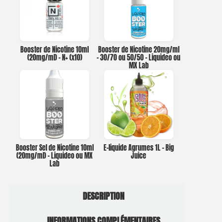
Booster de Nicotine 10ml
Booster de Nicotine 20mg/ml
(20mg/ml) – N+ (x10)
– 30/70 ou 50/50 – Liquideo ou
MX Lab
Booster Sel de Nicotine 10ml
E-liquide Agrumes 1L – Big
(20mg/ml) – Liquideo ou MX
Juice
Lab
DESCRIPTION
INFORMATIONS COMPLÉMENTAIRES