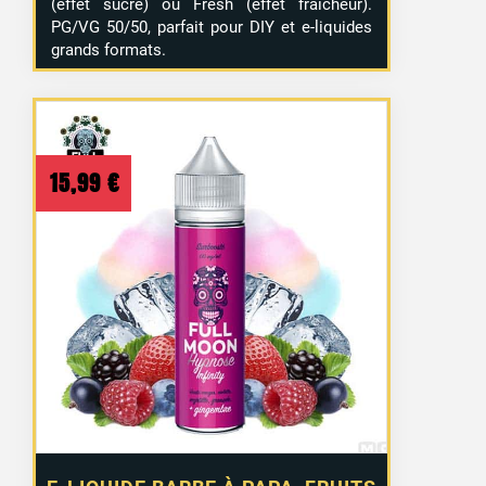
(effet sucré) ou Fresh (effet fraîcheur).
PG/VG 50/50, parfait pour DIY et e-liquides
grands formats.
15,99
€