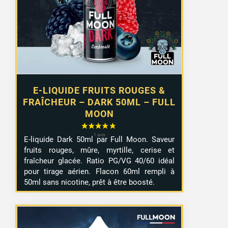
E-LIQUIDE FRUITS ROUGES &
FRAÎCHEUR – DARK 50ML – FULL
MOON
E-liquide Dark 50ml par Full Moon. Saveur
fruits rouges, mûre, myrtille, cerise et
fraîcheur glacée. Ratio PG/VG 40/60 idéal
pour tirage aérien. Flacon 60ml rempli à
50ml sans nicotine, prêt à être boosté.