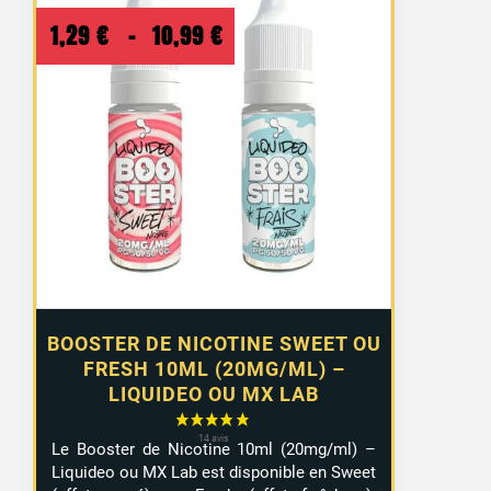
Plage
1,29
€
–
10,99
€
de
prix :
1,29 €
à
10,99 €
BOOSTER DE NICOTINE SWEET OU
FRESH 10ML (20MG/ML) –
LIQUIDEO OU MX LAB
Le Booster de Nicotine 10ml (20mg/ml) –
Liquideo ou MX Lab est disponible en Sweet