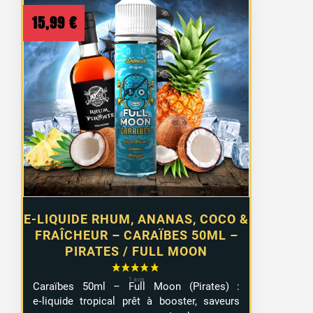
15,99
€
E-LIQUIDE RHUM, ANANAS, COCO &
FRAÎCHEUR – CARAÏBES 50ML –
PIRATES / FULL MOON
Caraïbes 50ml – Full Moon (Pirates) :
e‑liquide tropical prêt à booster, saveurs