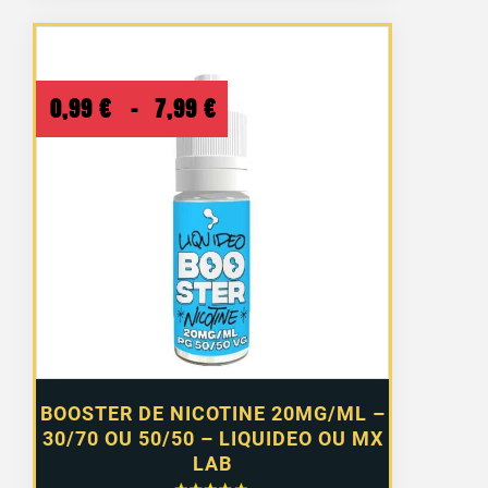
Plage
0,99
€
–
7,99
€
de
prix :
0,99 €
à
7,99 €
BOOSTER DE NICOTINE 20MG/ML –
30/70 OU 50/50 – LIQUIDEO OU MX
LAB