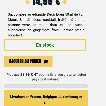
14,99
€
Succombez au e-liquide Désir Eden 50ml de Full
Moon. Un délicieux cocktail fruité mêlant la
pomme verte, le raisin doux et une touche
audacieuse de gingembre frais. Format prêt à
booster !
En stock
quantité
AJOUTER AU PANIER
de
E-
29,99 €
Plus que
HT
pour la livraison gratuite (selon
liquide
pays destinataire).
Pomme,
Raisin
&
Livraison en France, Belgique, Luxembourg et
Gingembre
UE
-