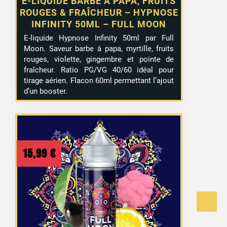
E-LIQUIDE BARBE À PAPA, FRUITS
ROUGES & FRAÎCHEUR – HYPNOSE
INFINITY 50ML – FULL MOON
E-liquide Hypnose Infinity 50ml par Full
Moon. Saveur barbe à papa, myrtille, fruits
rouges, violette, gingembre et pointe de
fraîcheur. Ratio PG/VG 40/60 idéal pour
tirage aérien. Flacon 60ml permettant l’ajout
d’un booster.
15,99
€