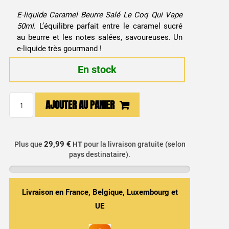
E-liquide Caramel Beurre Salé Le Coq Qui Vape
50ml
. L’équilibre parfait entre le caramel sucré
au beurre et les notes salées, savoureuses. Un
e-liquide très gourmand !
En stock
quantité
AJOUTER AU PANIER
de
E-
liquide
29,99 €
Plus que
HT
pour la livraison gratuite (selon
Caramel
pays destinataire).
Beurre
Salé
Le
Livraison en France, Belgique, Luxembourg et
Coq
UE
Qui
Vape