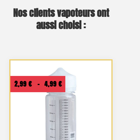
Nos clients vapoteurs ont
aussi choisi :
Plage
2,99
€
–
4,99
€
de
prix :
2,99 €
à
4,99 €