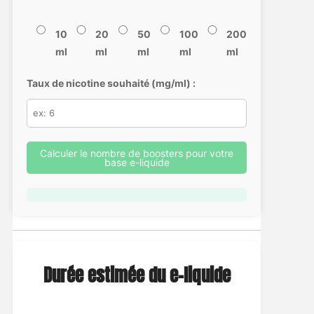
10
20
50
100
200
ml
ml
ml
ml
ml
Taux de nicotine souhaité (mg/ml) :
Calculer le nombre de boosters pour votre
base e-liquide
Durée estimée du e-liquide