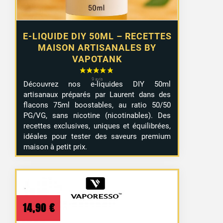
1 avis
E-LIQUIDE DIY 50ML – RECETTES
MAISON ARTISANALES BY
VAPOTANK
Découvrez nos e-liquides DIY 50ml
artisanaux préparés par Laurent dans des
flacons 75ml boostables, au ratio 50/50
PG/VG, sans nicotine (nicotinables). Des
recettes exclusives, uniques et équilibrées,
idéales pour tester des saveurs premium
maison à petit prix.
14,90
€