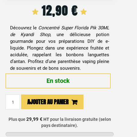
12,90
€
Découvrez le
Concentré Super Florida Pik 30ML
de Kyandi Shop
, une délicieuse potion
gourmande pour vos préparations DIY de e-
liquide. Plongez dans une expérience fruitée et
acidulée, rappelant les bonbons languettes
d’antan. Profitez d’une parenthèse vaping pleine
de souvenirs et de bons souvenirs.
En stock
quantité
AJOUTER AU PANIER
de
Arôme
Concentré
29,99 €
Plus que
HT
pour la livraison gratuite (selon
pays destinataire).
DIY
Bonbon