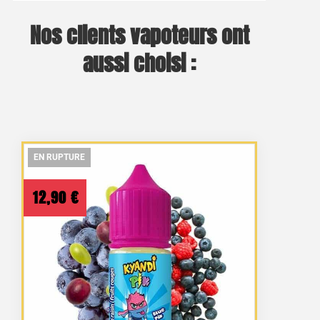
Nos clients vapoteurs ont
aussi choisi :
EN RUPTURE
EN RUPTURE
EN RUPTURE
12,90
€