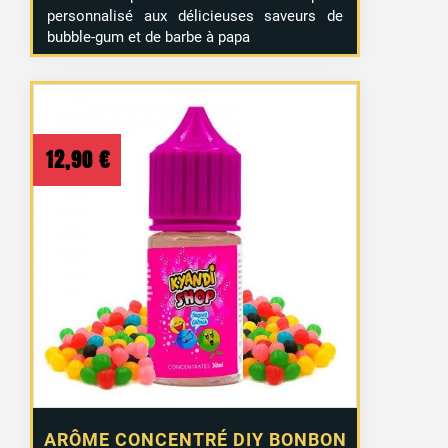
personnalisé aux délicieuses saveurs de
bubble-gum et de barbe à papa
12,90
€
ARÔME CONCENTRÉ DIY BONBON