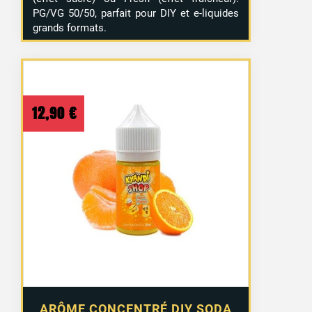
PG/VG 50/50, parfait pour DIY et e-liquides
grands formats.
12,90
€
ARÔME CONCENTRÉ DIY SODA