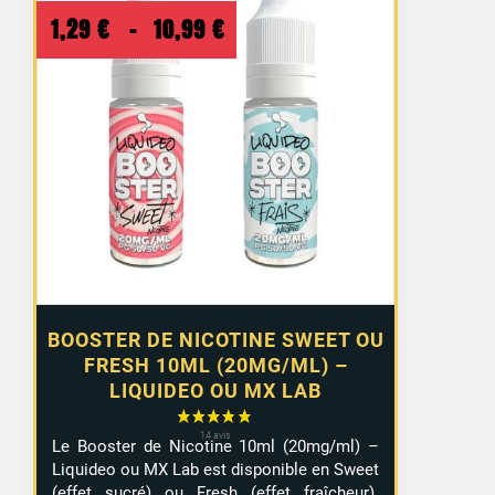
Plage
1,29
€
–
10,99
€
de
prix :
1,29 €
à
10,99 €
BOOSTER DE NICOTINE SWEET OU
FRESH 10ML (20MG/ML) –
LIQUIDEO OU MX LAB
Le Booster de Nicotine 10ml (20mg/ml) –
Liquideo ou MX Lab est disponible en Sweet
(effet sucré) ou Fresh (effet fraîcheur).