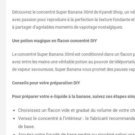
Découvrez le concentré Super Banana 30ml de Kyandi Shop, un véri
avec passion pour reproduire à la perfection la texture fondante e
à partager d’agréables moments de vapotage nostalgiques.
Une potion magique en flacon concentré DIY
Le concentré Super Banana 30ml est conditionné dans un flacon pr
avez entre les mains une véritable potion au pouvoir de téléporta
de vapeur savoureuse, Super Banana vous promet des pauses vapi
Conseils pour votre préparation DIY
Pour préparer votre e-liquide à la banane, suivez ces étapes sim
Choisissez un flacon vide et gradué du volume de votre ch
Versez le concentré à l’intérieur : le fabricant recomman
de base.
Ajoutez votre liquide de base neutre ou nicotiné selon vo