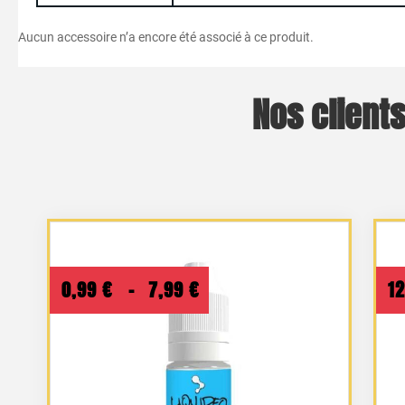
Aucun accessoire n’a encore été associé à ce produit.
Nos clients
Plage
0,99
€
–
7,99
€
1
de
prix :
0,99 €