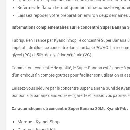
Refermez le flacon hermétiquement et secouez-le vigoure
Laissez reposer votre préparation environ deux semaines à
Informations complémentaires sur le concentré Super Banana 3
Fabriqué en France par Kyandi Shop, le concentré Super Banana 30ml
impératif de diluer ce concentré dans une base PG/VG. La recomman
glycol (PG) et 50% de glycérine végétale (VG).
Comme tout concentré de qualité, le Super Banana est élaboré à pa
d’un embout fin compte-gouttes pour faciliter son utilisation et as
Laissez-vous séduire par le concentré Super Banana 30ml de Kyand
bonbon à la banane dans votre e-cigarette et laissez vos papilles s
Caractéristiques du concentré Super Banana 30ML Kyandi Pik :
Marque : Kyandi Shop
Gamme : Kyandi Pik