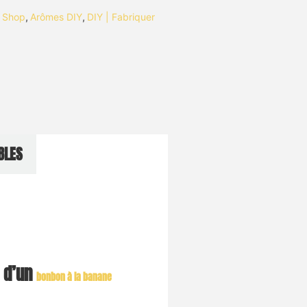
i Shop
,
Arômes DIY
,
DIY | Fabriquer
BLES
e d’un
bonbon à la banane