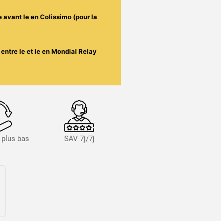
e avant le
en Colissimo (pour la
entre le
et le
en Mondial Relay
s plus bas
SAV 7j/7j