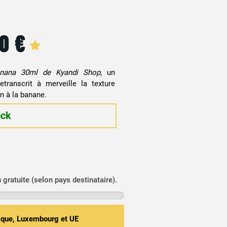
90
€
anana 30ml de Kyandi Shop
, un
transcrit à merveille la texture
n à la banane.
ock
n gratuite (selon pays destinataire).
gique, Luxembourg et UE