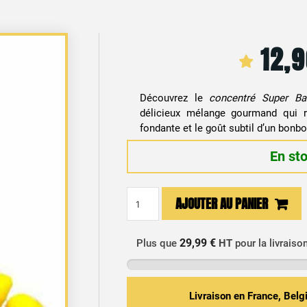
12,
Découvrez le
concentré Super B
délicieux mélange gourmand qui re
fondante et le goût subtil d’un bonbo
En st
quantité
AJOUTER AU PANIER
de
Arôme
Concentré
29,99 €
Plus que
HT
pour la livraiso
DIY
Bonbon
Banane
Livraison en France, Bel
Super