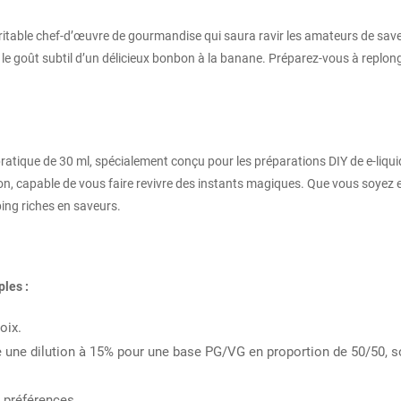
table chef-d’œuvre de gourmandise qui saura ravir les amateurs de save
t le goût subtil d’un délicieux bonbon à la banane. Préparez-vous à replo
atique de 30 ml, spécialement conçu pour les préparations DIY de e-liqu
tion, capable de vous faire revivre des instants magiques. Que vous soye
ng riches en saveurs.
ples :
oix.
de une dilution à 15% pour une base PG/VG en proportion de 50/50, s
s préférences.