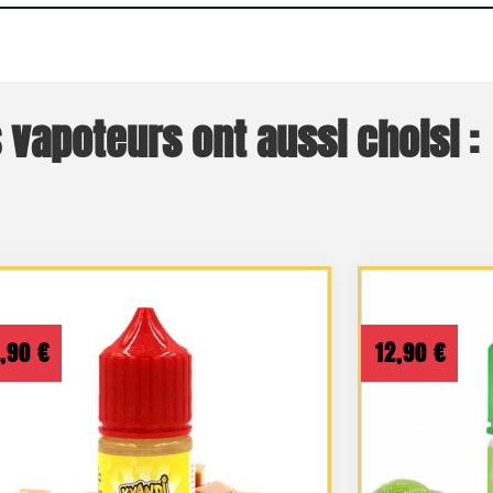
 vapoteurs ont aussi choisi :
2,90
€
12,90
€