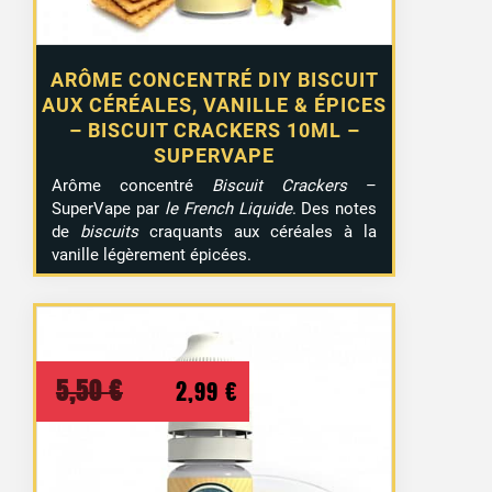
ARÔME CONCENTRÉ DIY BISCUIT
AUX CÉRÉALES, VANILLE & ÉPICES
– BISCUIT CRACKERS 10ML –
SUPERVAPE
Arôme concentré
Biscuit Crackers
–
SuperVape par
le French Liquide
. Des notes
de
biscuits
craquants aux céréales à la
vanille légèrement épicées.
Le
Le
5,50
€
2,99
€
prix
prix
initial
actuel