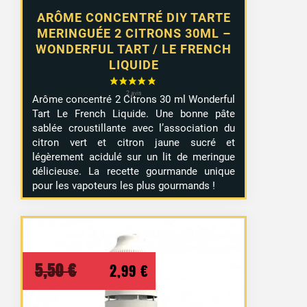
ARÔME CONCENTRÉ DIY TARTE
MERINGUÉE 2 CITRONS 30ML –
WONDERFUL TART / LE FRENCH
LIQUIDE
Arôme concentré 2 Citrons 30 ml Wonderful
Tart Le French Liquide. Une bonne pâte
sablée croustillante avec l’association du
citron vert et citron jaune sucré et
légèrement acidulé sur un lit de meringue
délicieuse. La recette gourmande unique
pour les vapoteurs les plus gourmands !
Le
Le
5,50
€
2,99
€
prix
prix