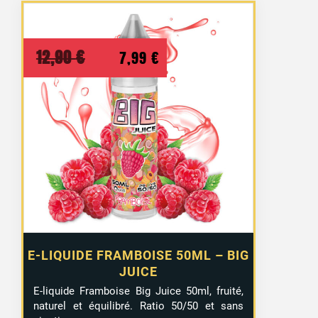
36 avis
Le
Le
12,90
€
7,99
€
prix
prix
initial
actuel
était :
est :
12,90 €.
7,99 €.
E-LIQUIDE FRAMBOISE 50ML – BIG
JUICE
E-liquide Framboise Big Juice 50ml, fruité,
naturel et équilibré. Ratio 50/50 et sans