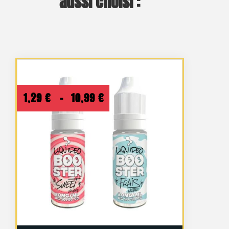
aussi choisi :
Plage
1,29
€
–
10,99
€
de
prix :
1,29 €
à
10,99 €