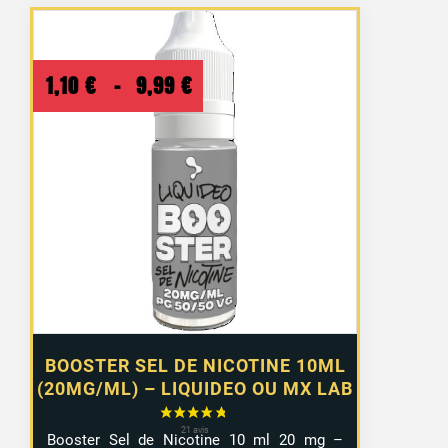
Plage
1,10
€
–
9,99
€
de
prix :
1,10 €
à
9,99 €
BOOSTER SEL DE NICOTINE 10ML
(20MG/ML) – LIQUIDEO OU MX LAB
Booster Sel de Nicotine 10 ml 20 mg –