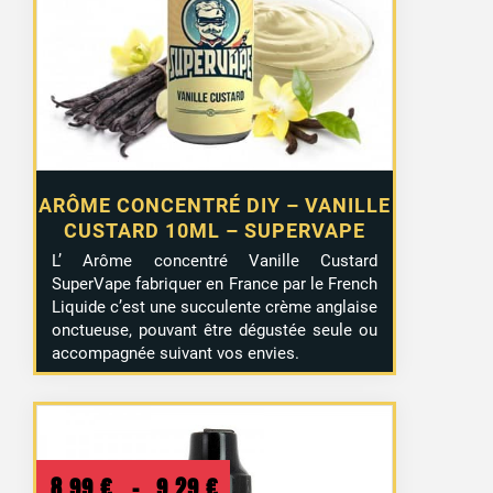
était :
est :
5,50 €.
2,99 €.
ARÔME CONCENTRÉ DIY – VANILLE
CUSTARD 10ML – SUPERVAPE
L’ Arôme concentré Vanille Custard
SuperVape fabriquer en France par le French
Liquide c’
est une succulente crème anglaise
onctueuse, pouvant être dégustée seule ou
accompagnée suivant vos envies.
14 avis
Plage
8,99
€
–
9,29
€