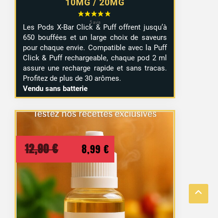
10MG / 20MG
Les Pods X-Bar Click & Puff offrent jusqu’à
650 bouffées et un large choix de saveurs
pour chaque envie. Compatible avec la Puff
Click & Puff rechargeable, chaque pod 2 ml
assure une recharge rapide et sans tracas.
50 avis
Profitez de plus de 30 arômes.
Vendu sans batterie
Le
Le
12,90
€
8,99
€
prix
prix
initial
actuel
était :
est :
12,90 €.
8,99 €.