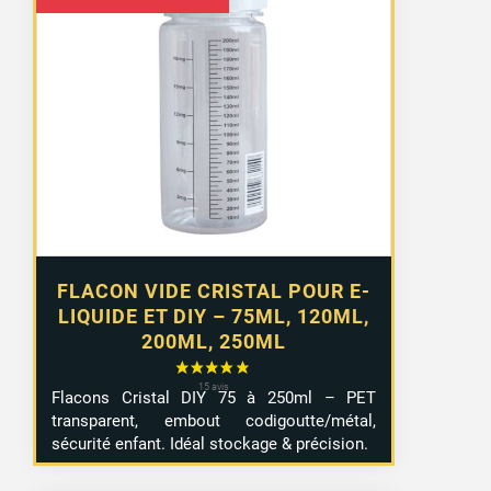
de
prix :
2,99 €
à
4,99 €
FLACON VIDE CRISTAL POUR E-
LIQUIDE ET DIY – 75ML, 120ML,
200ML, 250ML
Flacons Cristal DIY 75 à 250ml – PET
transparent, embout codigoutte/métal,
sécurité enfant. Idéal stockage & précision.