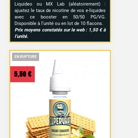
Liquideo ou MX Lab (aléatoirement) :
ajustez le taux de nicotine de vos e-liquides
avec ce booster en 50/50 PG/VG.
Disponible à l’unité ou en lot de 10 flacons.
Prix moyens constatés sur le web : 1,50 € à
l’unité.
EN RUPTURE
EN RUPTURE
EN RUPTURE
5,50
€