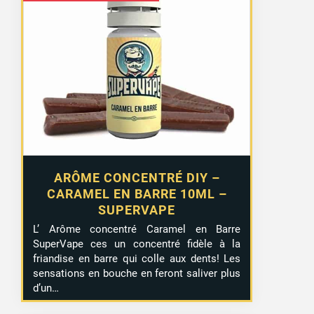
prix
prix
initial
actuel
était :
est :
5,50 €.
2,99 €.
ARÔME CONCENTRÉ DIY –
CARAMEL EN BARRE 10ML –
SUPERVAPE
L’ Arôme concentré Caramel en Barre
SuperVape ces un concentré fidèle à la
friandise en barre qui colle aux dents! Les
sensations en bouche en feront saliver plus
d’un…