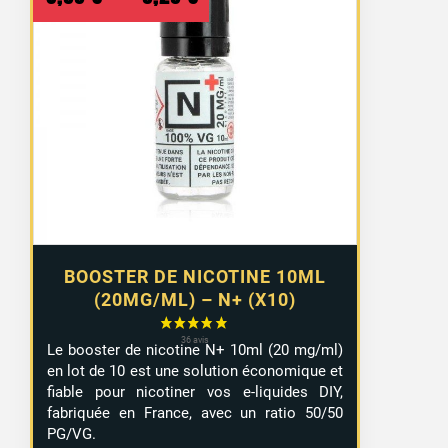
de
prix :
8,99 €
à
9,29 €
BOOSTER DE NICOTINE 10ML
(20MG/ML) – N+ (X10)
Le booster de nicotine N+ 10ml (20 mg/ml)
en lot de 10 est une solution économique et
fiable pour nicotiner vos e-liquides DIY,
fabriquée en France, avec un ratio 50/50
PG/VG.