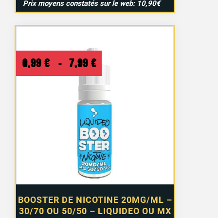
Prix moyens constatés sur le web: 10,90€
Plage
0,99
€
–
7,99
€
de
prix :
0,99 €
à
7,99 €
BOOSTER DE NICOTINE 20MG/ML –
15 avis
30/70 OU 50/50 – LIQUIDEO OU MX