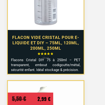
à
4,99 €
FLACON VIDE CRISTAL POUR E-
LIQUIDE ET DIY – 75ML, 120ML,
200ML, 250ML
Flacons Cristal DIY 75 à 250ml – PET
transparent, embout codigoutte/métal,
sécurité enfant. Idéal stockage & précision.
Le
Le
5,50
€
2,99
€