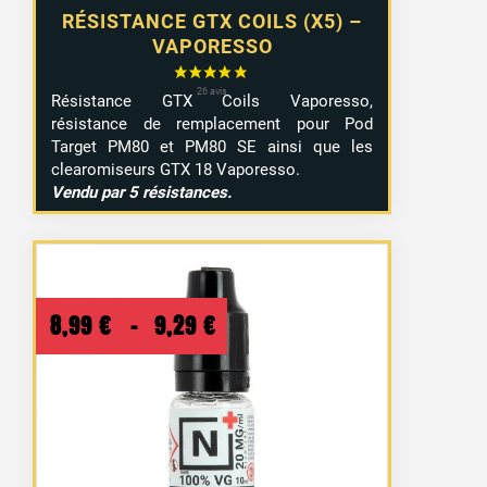
RÉSISTANCE GTX COILS (X5) –
VAPORESSO
Résistance GTX Coils Vaporesso,
résistance de remplacement pour Pod
Target PM80 et PM80 SE ainsi que les
clearomiseurs GTX 18 Vaporesso.
Vendu par 5 résistances.
Plage
8,99
€
–
9,29
€
de
prix :
8,99 €
à