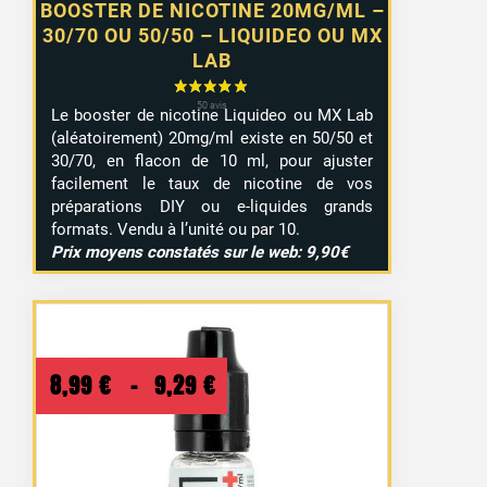
BOOSTER DE NICOTINE 20MG/ML –
30/70 OU 50/50 – LIQUIDEO OU MX
LAB
Le booster de nicotine Liquideo ou MX Lab
(aléatoirement) 20mg/ml existe en 50/50 et
30/70, en flacon de 10 ml, pour ajuster
facilement le taux de nicotine de vos
préparations DIY ou e-liquides grands
formats. Vendu à l’unité ou par 10.
Prix moyens constatés sur le web: 9,90€
Plage
8,99
€
–
9,29
€
de
prix :