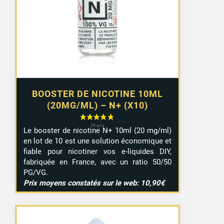
8,99 €
à
9,29 €
BOOSTER DE NICOTINE 10ML
(20MG/ML) – N+ (X10)
Le booster de nicotine N+ 10ml (20 mg/ml)
en lot de 10 est une solution économique et
fiable pour nicotiner vos e-liquides DIY,
fabriquée en France, avec un ratio 50/50
PG/VG.
Prix moyens constatés sur le web: 10,90€
15 avis