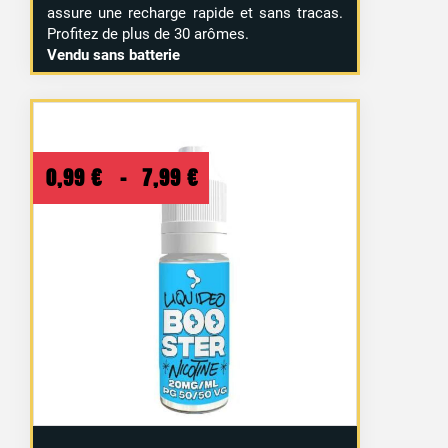
assure une recharge rapide et sans tracas.
Profitez de plus de 30 arômes.
Vendu sans batterie
Plage
0,99
€
–
7,99
€
de
prix :
0,99 €
à
7,99 €