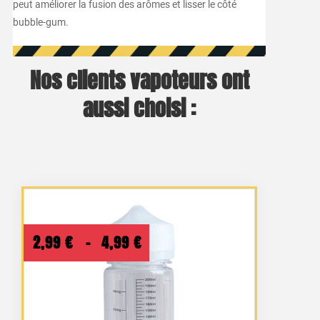
peut améliorer la fusion des arômes et lisser le côté
bubble-gum.
Nos clients vapoteurs ont
aussi choisi :
Plage
2,99
€
–
4,99
€
de
prix :
2,99 €