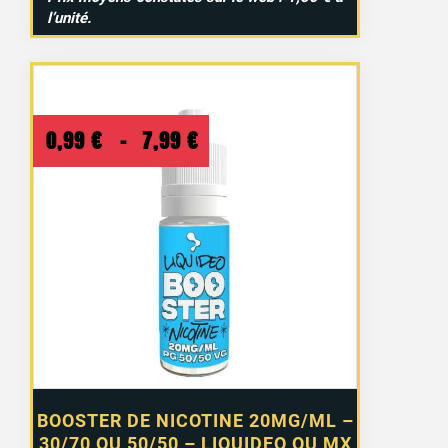
l’unité.
Plage
0,99
€
–
7,99
€
de
prix :
0,99 €
à
7,99 €
BOOSTER DE NICOTINE 20MG/ML –
30/70 OU 50/50 – LIQUIDEO OU MX