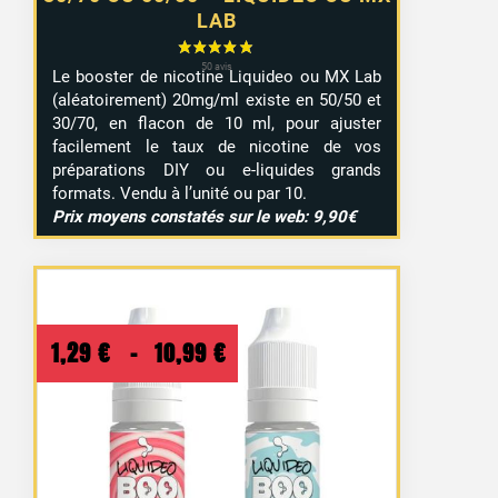
LAB
Le booster de nicotine Liquideo ou MX Lab
(aléatoirement) 20mg/ml existe en 50/50 et
30/70, en flacon de 10 ml, pour ajuster
facilement le taux de nicotine de vos
préparations DIY ou e-liquides grands
formats. Vendu à l’unité ou par 10.
Prix moyens constatés sur le web: 9,90€
Plage
1,29
€
–
10,99
€
de
prix :
1,29 €