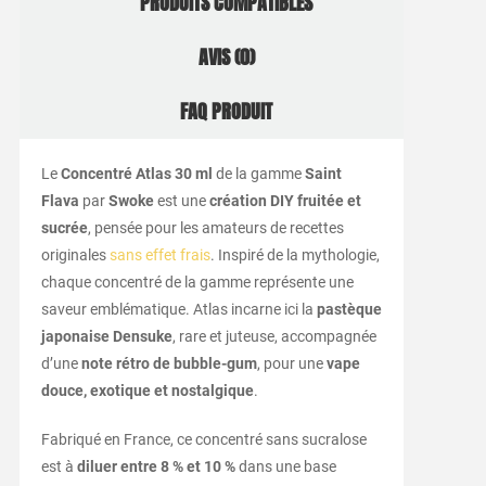
PRODUITS COMPATIBLES
AVIS (0)
FAQ PRODUIT
Le
Concentré Atlas 30 ml
de la gamme
Saint
Flava
par
Swoke
est une
création DIY fruitée et
sucrée
, pensée pour les amateurs de recettes
originales
sans effet frais
. Inspiré de la mythologie,
chaque concentré de la gamme représente une
saveur emblématique. Atlas incarne ici la
pastèque
japonaise Densuke
, rare et juteuse, accompagnée
d’une
note rétro de bubble-gum
, pour une
vape
douce, exotique et nostalgique
.
Fabriqué en France, ce concentré sans sucralose
est à
diluer entre 8 % et 10 %
dans une base