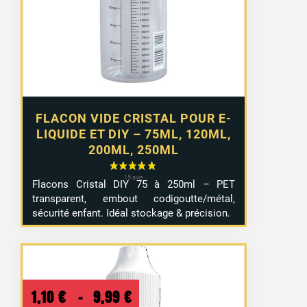
à
4,99 €
FLACON VIDE CRISTAL POUR E-
LIQUIDE ET DIY – 75ML, 120ML,
200ML, 250ML
Flacons Cristal DIY 75 à 250ml – PET
transparent, embout codigoutte/métal,
sécurité enfant. Idéal stockage & précision.
Plage
1,10
€
–
9,99
€