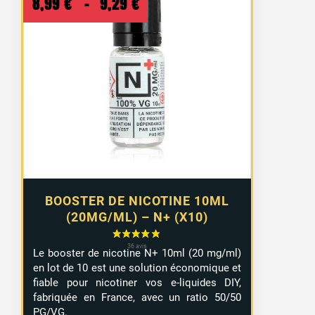
Plage
8,99
€
–
9,29
€
de
prix :
8,99 €
à
9,29 €
BOOSTER DE NICOTINE 10ML
(20MG/ML) – N+ (X10)
Le booster de nicotine N+ 10ml (20 mg/ml)
en lot de 10 est une solution économique et
fiable pour nicotiner vos e-liquides DIY,
fabriquée en France, avec un ratio 50/50
PG/VG.