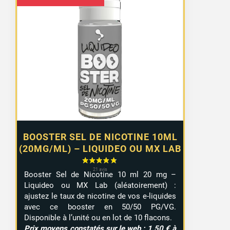
de
prix :
1,10 €
à
9,99 €
BOOSTER SEL DE NICOTINE 10ML
(20MG/ML) – LIQUIDEO OU MX LAB
Booster Sel de Nicotine 10 ml 20 mg –
Liquideo ou MX Lab (aléatoirement) :
ajustez le taux de nicotine de vos e-liquides
avec ce booster en 50/50 PG/VG.
Disponible à l’unité ou en lot de 10 flacons.
Prix moyens constatés sur le web : 1,50 € à