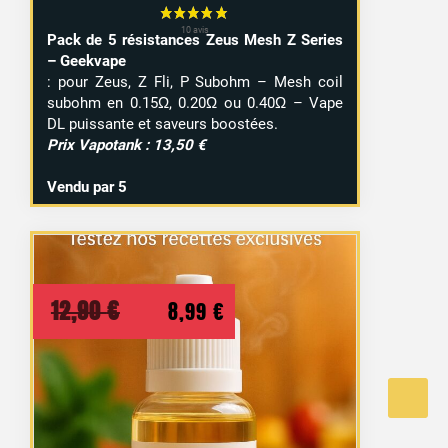
Pack de 5 résistances Zeus Mesh Z Series
– Geekvape
: pour Zeus, Z Fli, P Subohm – Mesh coil
subohm en 0.15Ω, 0.20Ω ou 0.40Ω – Vape
DL puissante et saveurs boostées.
Prix Vapotank : 13,50 €
Vendu par 5
Le
Le
12,90
€
8,99
€
prix
prix
initial
actuel
était :
est :