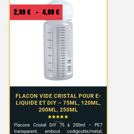
Plage
2,99
€
–
4,99
€
de
prix :
2,99 €
à
4,99 €
FLACON VIDE CRISTAL POUR E-
LIQUIDE ET DIY – 75ML, 120ML,
200ML, 250ML
Flacons Cristal DIY 75 à 250ml – PET
transparent, embout codigoutte/métal,