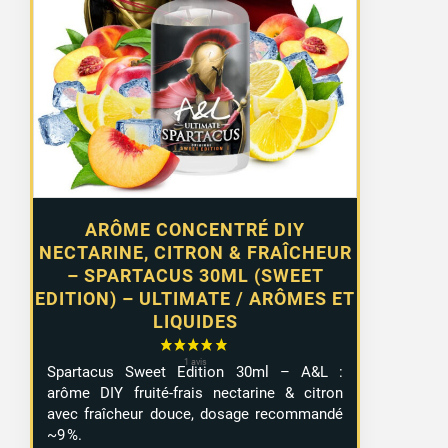
ARÔME CONCENTRÉ DIY
NECTARINE, CITRON & FRAÎCHEUR
– SPARTACUS 30ML (SWEET
EDITION) – ULTIMATE / ARÔMES ET
LIQUIDES
Spartacus Sweet Edition 30ml – A&L :
arôme DIY fruité-frais nectarine & citron
avec fraîcheur douce, dosage recommandé
~9 %.