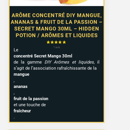
ARÔME CONCENTRÉ DIY MANGUE,
ANANAS & FRUIT DE LA PASSION –
SECRET MANGO 30ML – HIDDEN
POTION / ARÔMES ET LIQUIDES
Le
concentré Secret Mango 30ml
de la gamme
DIY Arômes et liquides
, il
s’agit de l’association
rafraîchissante de la
mangue
1 avis
,
ananas
,
fruit de la passion
et une touche de
fraîcheur
.