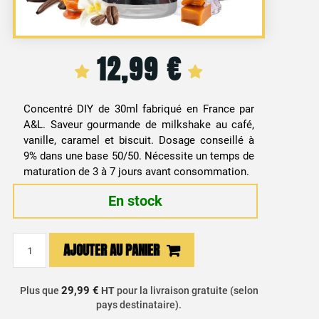
12,99
€
Concentré DIY de 30ml fabriqué en France par
A&L. Saveur gourmande de milkshake au café,
vanille, caramel et biscuit. Dosage conseillé à
9% dans une base 50/50. Nécessite un temps de
maturation de 3 à 7 jours avant consommation.
En stock
quantité
AJOUTER AU PANIER
de
Arôme
Concentré
29,99 €
Plus que
HT
pour la livraison gratuite (selon
pays destinataire).
DIY