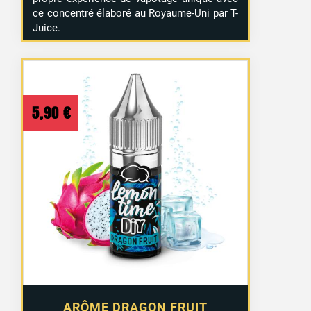
ce concentré élaboré au Royaume-Uni par T-
Juice.
5,90
€
ARÔME DRAGON FRUIT