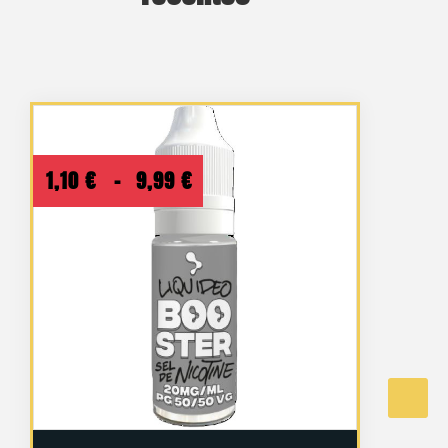
Plage
1,10
€
–
9,99
€
de
prix :
1,10 €
à
9,99 €