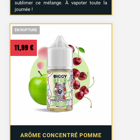
sublimer ce mélange. À vapoter toute la
journée !
EN RUPTURE
EN RUPTURE
EN RUPTURE
11,99
€
ARÔME CONCENTRÉ POMME