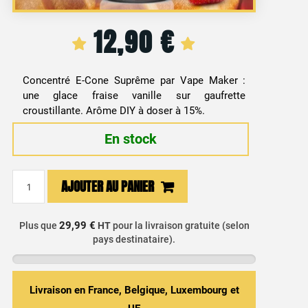
12,90
€
Concentré E-Cone Suprême par Vape Maker :
une glace fraise vanille sur gaufrette
croustillante. Arôme DIY à doser à 15%.
En stock
quantité
AJOUTER AU PANIER
de
Arôme
Concentré
29,99 €
Plus que
HT
pour la livraison gratuite (selon
pays destinataire).
DIY
Glace
Fraise
Vanille
Livraison en France, Belgique, Luxembourg et
&