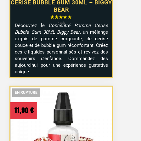
CERISE BUBBLE GUM 30ML – BIGGY
BEAR
Découvrez le
Concentré Pomme Cerise
Bubble Gum 30ML Biggy Bear
, un mélange
exquis de pomme croquante, de cerise
douce et de bubble gum réconfortant. Créez
des e-liquides personnalisés et revivez des
souvenirs d’enfance. Commandez dès
aujourd’hui pour une expérience gustative
unique.
EN RUPTURE
EN RUPTURE
EN RUPTURE
11,90
€