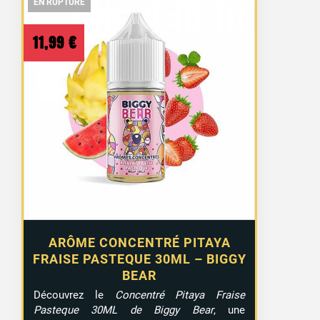
EN RUPTURE
EN RUPTURE
EN RUPTURE
11,99
€
ARÔME CONCENTRÉ PITAYA
FRAISE PASTEQUE 30ML – BIGGY
BEAR
Découvrez le
Concentré Pitaya Fraise
Pasteque 30ML de Biggy Bear
, une