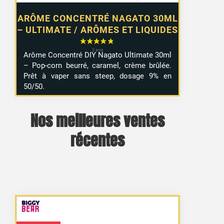
ARÔME CONCENTRÉ NAGATO 30ML
– ULTIMATE / ARÔMES ET LIQUIDES
Arôme Concentré DIY Nagato Ultimate 30ml
– Pop-corn beurré, caramel, crème brûlée.
Prêt à vaper sans steep, dosage 9% en
50/50.
Nos meilleures ventes
2 avis
récentes