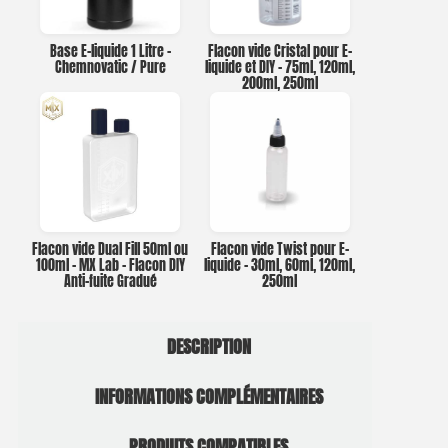
Base E-liquide 1 Litre –
Flacon vide Cristal pour E-
Chemnovatic / Pure
liquide et DIY – 75ml, 120ml,
200ml, 250ml
Flacon vide Dual Fill 50ml ou
Flacon vide Twist pour E-
100ml – MX Lab – Flacon DIY
liquide – 30ml, 60ml, 120ml,
Anti-fuite Gradué
250ml
DESCRIPTION
INFORMATIONS COMPLÉMENTAIRES
PRODUITS COMPATIBLES