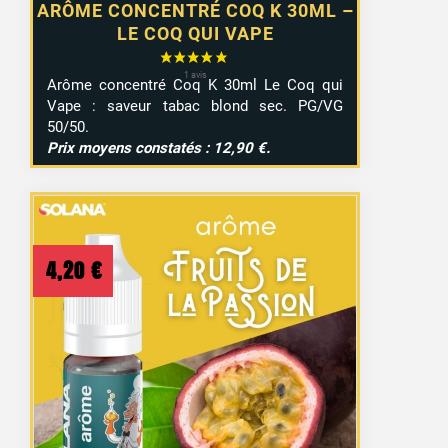
ARÔME CONCENTRÉ COQ K 30ML –
LE COQ QUI VAPE
Arôme concentré Coq K 30ml Le Coq qui
Vape : saveur tabac blond sec. PG/VG
50/50.
Prix moyens constatés : 12,90 €.
4,20
€