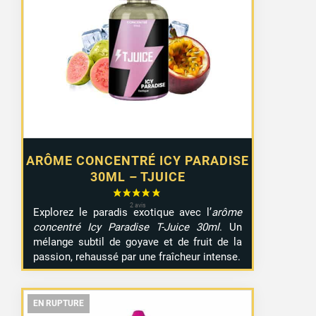
ARÔME CONCENTRÉ ICY PARADISE
30ML – TJUICE
Explorez le paradis exotique avec l’
arôme
concentré Icy Paradise T-Juice 30ml
. Un
mélange subtil de goyave et de fruit de la
passion, rehaussé par une fraîcheur intense.
EN RUPTURE
EN RUPTURE
EN RUPTURE