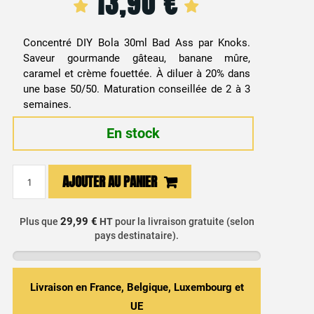
13,90
€
Concentré DIY Bola 30ml Bad Ass par Knoks.
Saveur gourmande gâteau, banane mûre,
caramel et crème fouettée. À diluer à 20% dans
une base 50/50. Maturation conseillée de 2 à 3
semaines.
En stock
quantité
AJOUTER AU PANIER
de
Arôme
Concentré
29,99 €
Plus que
HT
pour la livraison gratuite (selon
pays destinataire).
DIY
Gâteau
Banane
Caramel
Livraison en France, Belgique, Luxembourg et
-
UE