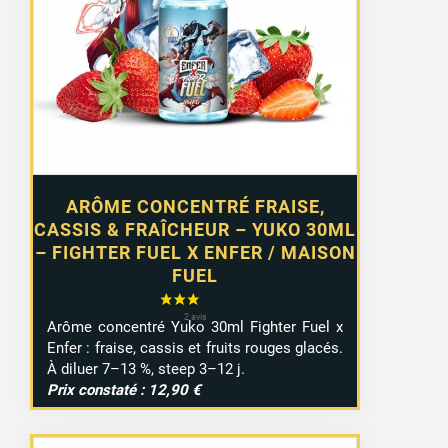
ARÔME CONCENTRÉ FRAISE,
CASSIS & FRAÎCHEUR – YUKO 30ML
– FIGHTER FUEL X ENFER / MAISON
FUEL
Arôme concentré Yuko 30ml Fighter Fuel x
Enfer : fraise, cassis et fruits rouges glacés.
À diluer 7–13 %, steep 3–12 j.
Prix constaté : 12,90 €