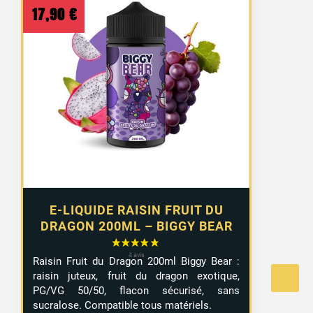
17,90
€
E-LIQUIDE RAISIN FRUIT DU
DRAGON 200ML – BIGGY BEAR
Raisin
Fruit
du
Dragon
200ml
Biggy
Bear :
raisin
juteux,
fruit
du
dragon
exotique,
PG/
VG
50/
50,
flacon
sécurisé,
sans
sucralose.
Compatible
tous
matériels.