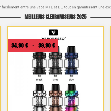
 facilement entre une vape MTL et DL, tout en garantissant une exce
MEILLEURS CLEAROMISEURS 2025
Plage
34,90
€
–
39,90
€
de
prix :
34,90 €
à
39,90 €