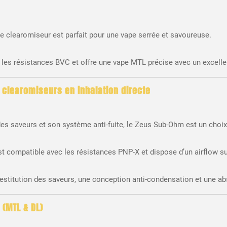
 ce clearomiseur est parfait pour une vape serrée et savoureuse.
c les résistances BVC et offre une vape MTL précise avec un excelle
 clearomiseurs en inhalation directe
des saveurs et son système anti-fuite, le Zeus Sub-Ohm est un choi
compatible avec les résistances PNP-X et dispose d’un airflow supé
e restitution des saveurs, une conception anti-condensation et une ab
 (MTL & DL)