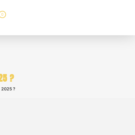
0
25 ?
n 2025 ?