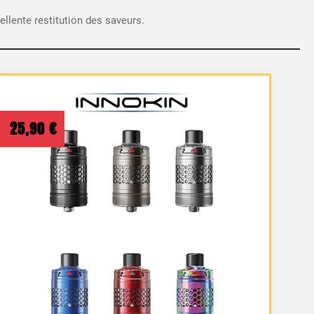
llente restitution des saveurs.
25,90
€