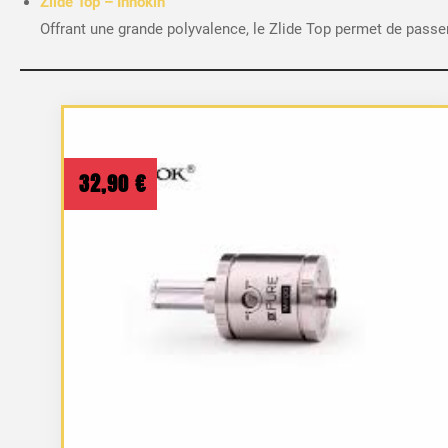
Zlide Top – Innokin
Offrant une grande polyvalence, le Zlide Top permet de passer
32,90
€