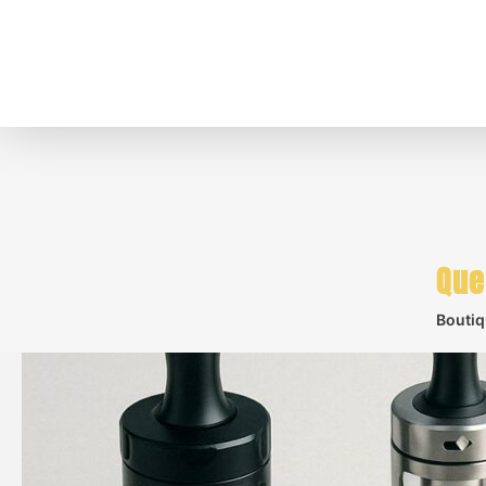
Que
Bouti