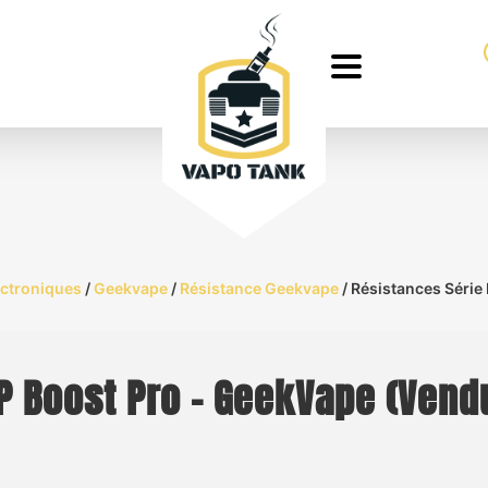
ectroniques
/
Geekvape
/
Résistance Geekvape
/ Résistances Série
P Boost Pro – GeekVape (Vendu