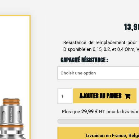
13,
Résistance de remplacement pour
Disponible en 0.15, 0.2, et 0.4 Ohm, 
CAPACITÉ RÉSISTANCE :
quantité
AJOUTER AU PANIER
de
Résistances
29,99 €
Plus que
HT
pour la livraiso
Série
P
Boost
Pro
Livraison en France, Bel