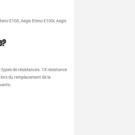
teno E100, Aegis Eteno E100i, Aegis
e?
x types de résistances. 1X résistance
n lors du remplacement de la
ivants.