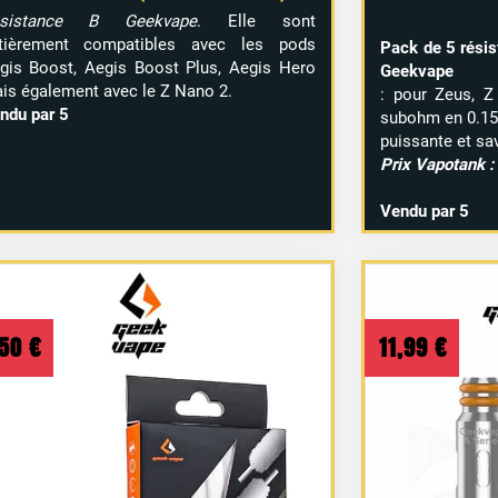
ésistance B Geekvape
. Elle sont
tièrement compatibles avec les pods
Pack de 5 rési
gis Boost, Aegis Boost Plus, Aegis Hero
Geekvape
is également avec le Z Nano 2.
: pour Zeus, Z
ndu par 5
subohm en 0.15
puissante et sa
Prix Vapotank :
Vendu par 5
,50
€
11,99
€