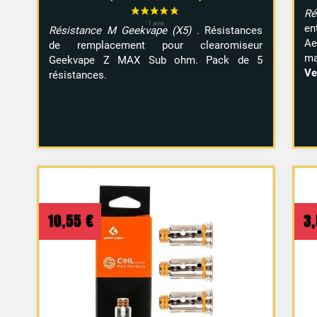
R
en
Résistance M Geekvape (X5)
. Résistances
Ae
de remplacement pour clearomiseur
ma
Geekvape Z MAX Sub ohm. Pack de 5
Ve
résistances.
10,55
€
3