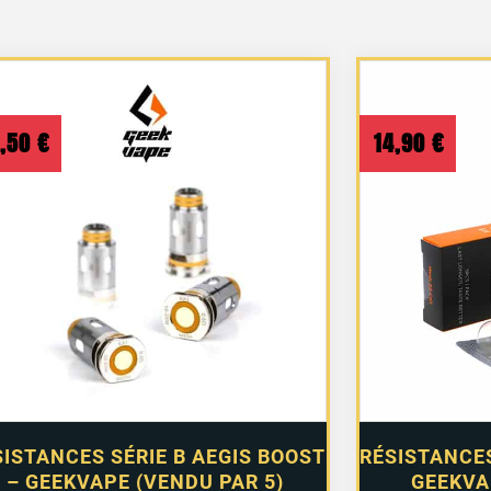
2,50
€
14,90
€
SISTANCES SÉRIE B AEGIS BOOST
RÉSISTANCES
– GEEKVAPE (VENDU PAR 5)
GEEKVA