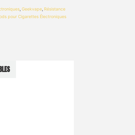
ctroniques
,
Geekvape
,
Résistance
ods pour Cigarettes Électroniques
BLES