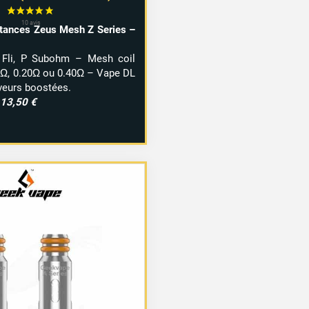
stances Zeus Mesh Z Series –
 Fli, P Subohm – Mesh coil
Ω, 0.20Ω ou 0.40Ω – Vape DL
veurs boostées.
 13,50 €