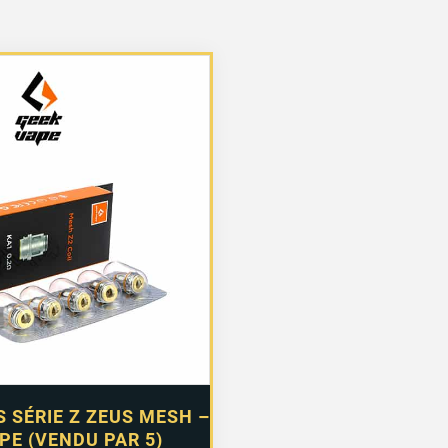
 SÉRIE Z ZEUS MESH –
PE (VENDU PAR 5)