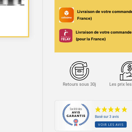
-
GeekVape
Livraison de votre command
(Vendu
France)
par
5)
Livraison de votre commande 
(pour la France)
Retours sous 30j
Les prix le
Basé sur 3 avis
VOIR LES AVIS