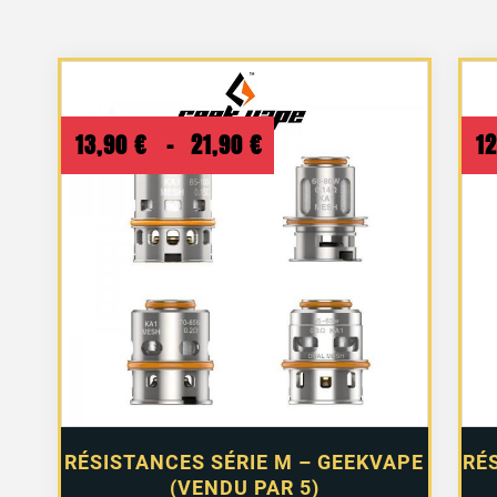
Plage
13,90
€
–
21,90
€
1
de
prix :
13,90 €
à
21,90 €
RÉSISTANCES SÉRIE M – GEEKVAPE
RÉ
(VENDU PAR 5)