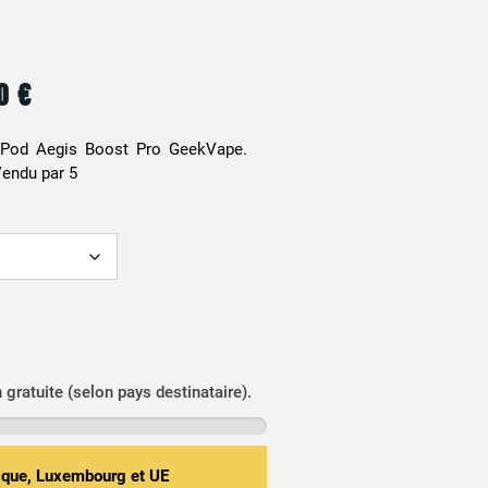
90
€
 Pod Aegis Boost Pro GeekVape.
Vendu par 5
n gratuite (selon pays destinataire).
gique, Luxembourg et UE