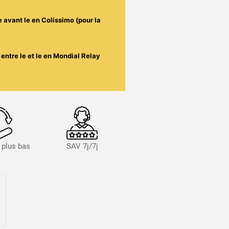
e avant le
en Colissimo (pour la
entre le
et le
en Mondial Relay
s plus bas
SAV 7j/7j