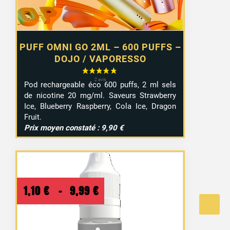
PUFF OMNI GO 2ML – 600 PUFFS –
DOJO / VAPORESSO
Pod rechargeable éco 600 puffs, 2 ml sels
de nicotine 20 mg/ml. Saveurs Strawberry
Ice, Blueberry Raspberry, Cola Ice, Dragon
Fruit.
Prix moyen constaté : 9,90 €
Plage
1,10
€
–
9,99
€
de
prix :