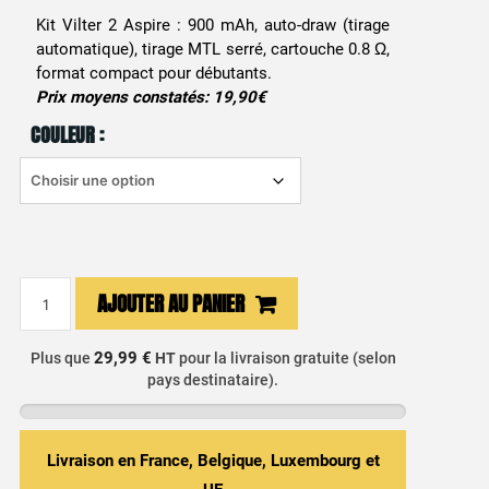
Kit Vilter 2 Aspire : 900 mAh, auto-draw (tirage
automatique), tirage MTL serré, cartouche 0.8 Ω,
format compact pour débutants.
Prix moyens constatés: 19,90€
COULEUR :
quantité
AJOUTER AU PANIER
de
Kit
29,99 €
Plus que
HT
pour la livraison gratuite (selon
Vilter
pays destinataire).
2
-
Aspire
Livraison en France, Belgique, Luxembourg et
-