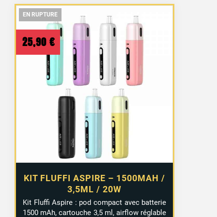
EN RUPTURE
EN RUPTURE
EN RUPTURE
25,90
€
KIT FLUFFI ASPIRE – 1500MAH /
3,5ML / 20W
Kit Fluffi Aspire : pod compact avec batterie
1500 mAh, cartouche 3,5 ml, airflow réglable