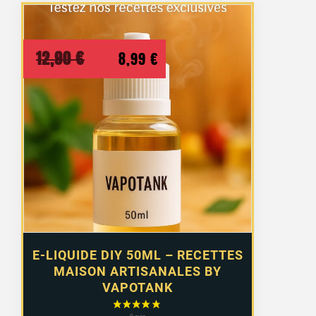
Le
Le
12,90
€
8,99
€
prix
prix
initial
actuel
était :
est :
12,90 €.
8,99 €.
E-LIQUIDE DIY 50ML – RECETTES
MAISON ARTISANALES BY
VAPOTANK