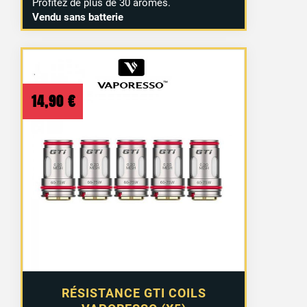
Profitez de plus de 30 arômes.
Vendu sans batterie
14,90
€
RÉSISTANCE GTI COILS