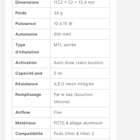
Dimensions
117,2 × 22 × 12,4 mm
Poids
34 g
Puissance
10 à 15 W
Autonomie
900 mAh
Type
MTL serrée
d’inhalation
Activation
Auto-draw (sans bouton)
Capacité pod
2 ml
Résistance
0,8 Ω mesh intégrée
Remplissage
Par le bas (bouchon
silicone)
Airflow
Fixe
Matériaux
PCTG & alliage aluminium
Compatibilité
Pods Vilter & Vilter 2