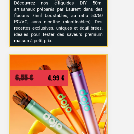
Découvrez nos e-liquides DIY 50ml
artisanaux préparés par Laurent dans des
flacons 75ml boostables, au ratio 50/50
PG/VG, sans nicotine (nicotinables). Des
recettes exclusives, uniques et équilibrées,
idéales pour tester des saveurs premium
maison à petit prix.
Le
Le
6,55
€
4,99
€
prix
prix
initial
actuel
était :
est :
6,55 €.
4,99 €.