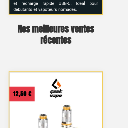
et recharge rapide USB-C. Idéal pour
débutants et vapoteurs nomades.
Nos meilleures ventes
récentes
12,50
€