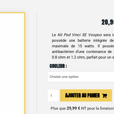
20,
Le
Kit Pod Vinci SE Voopoo
sera id
possède une batterie intégrée 
maximale de 15 watts. Il possè
antibactérien d’une contenance de 
0.8 ohm et 1.2 ohm, parfait pour un 
COULEUR :
quantité
AJOUTER AU PANIER
de
Kit
29,99 €
Plus que
HT
pour la livraiso
Pod