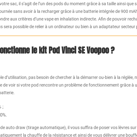
re sac, il s’agit de l’un des pods du moment grâce à sa taille ainsi que sa
 journée sans avoir à la recharger grâce à une batterie intégrée de 900 
dre aux critères d’une vape en inhalation indirecte. Afin de pouvoir rec
 sera possible de relier à un ordinateur ou bien à un adaptateur secteur
nctionne le kit Pod Vinci SE Voopoo ?
d’utilisation, pas besoin de chercher à la démarrer ou-bien à la réglée, n’
sible de voir si votre pod rencontre un problème de fonctionnement grâce à un
atterie.
 ;
30%.
de auto draw (tirage automatique), il vous suffira de poser vos lèvres sur 
atiquement la chauffe de la résistance et ainsi de vous délivrer une bouf