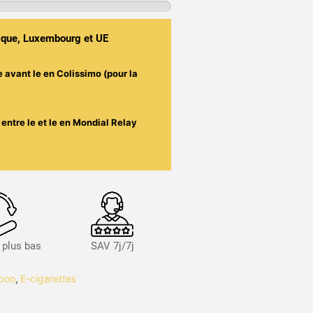
gique, Luxembourg et UE
e avant le
en Colissimo (pour la
entre le
et le
en Mondial Relay
s plus bas
SAV 7j/7j
opoo
,
E-cigarettes