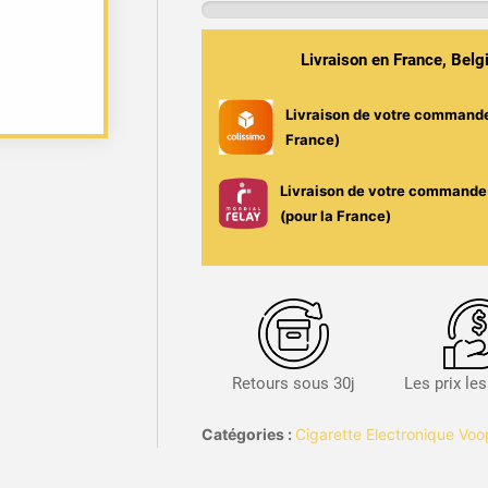
Vinci
SE
Voopoo
Livraison en France, Bel
-
900mAh
Livraison de votre command
/
France)
2ml
/
Livraison de votre commande 
15W
(pour la France)
Retours sous 30j
Les prix le
Catégories :
Cigarette Electronique Vo