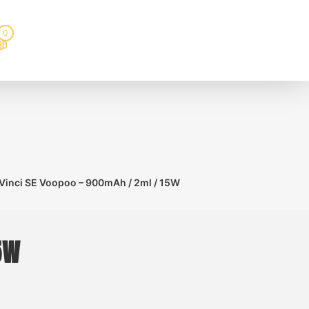
0
 Vinci SE Voopoo – 900mAh / 2ml / 15W
5W