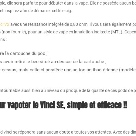
ple, elle sera parfaite pour débuter dans la vape. Elle ne possède aucun
t inspirez afin de démarrer cette e-cig.
ci V2
avec une résistance intégrée de 0,80 ohm. Il vous sera également po
(non fournie), pour un style de vape en inhalation indirecte (MTL). Cepend
ns :
ré la cartouche du pod ;
avoir retiré le bec situé au-dessus de la cartouche ;
e dessus, mais celle-ci possède une action antibactérienne (modèle 
nable aussi bien au niveau du prix que de la qualité de ces pods de petit
r vapoter le Vinci SE, simple et efficace !!
e pod vinci se répondra sans aucun doute a toutes vos attentes. Avec des d