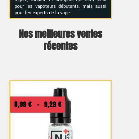
pour les vapoteurs débutants, mais aussi
pour les experts de la vape.
Nos meilleures ventes
récentes
Plage
8,99
€
–
9,29
€
de
prix :
8,99 €