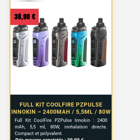
38,90
€
FULL KIT COOLFIRE PZPULSE
INNOKIN – 2400MAH / 5,5ML / 80W
Full Kit CoolFire PZPulse Innokin : 2400
mAh, 5,5 ml, 80W, innhalation directe.
Compact et polyvalent.
Prix moyens constatés : 39,90 €.