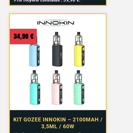
34,90
€
KIT GOZEE INNOKIN – 2100MAH /
3,5ML / 60W