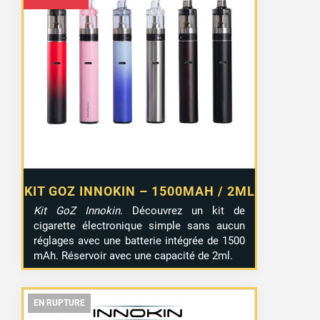
KIT GOZ INNOKIN – 1500MAH / 2ML
Kit GoZ Innokin
. Découvrez un kit de
cigarette électronique simple sans aucun
réglages avec une batterie intégrée de 1500
mAh. Réservoir avec une capacité de 2ml.
EN RUPTURE
EN RUPTURE
EN RUPTURE