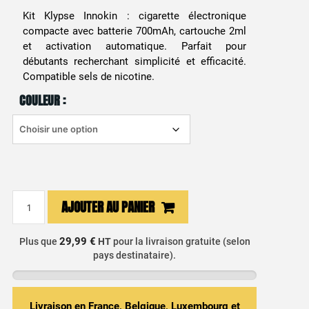
Kit Klypse Innokin : cigarette électronique
compacte avec batterie 700mAh, cartouche 2ml
et activation automatique. Parfait pour
débutants recherchant simplicité et efficacité.
Compatible sels de nicotine.
COULEUR :
quantité
AJOUTER AU PANIER
de
Kit
29,99 €
Plus que
HT
pour la livraison gratuite (selon
Klypse
pays destinataire).
Innokin
-
700mAh
Livraison en France, Belgique, Luxembourg et
/