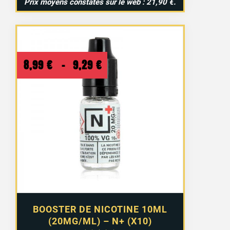
Prix moyens constatés sur le web : 21,90 €.
Plage
8,99
€
–
9,29
€
de
prix :
8,99 €
à
9,29 €
BOOSTER DE NICOTINE 10ML
(20MG/ML) – N+ (X10)