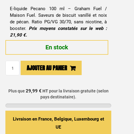
E-liquide Pecano 100 ml – Graham Fuel /
Maison Fuel. Saveurs de biscuit vanillé et noix
de pécan. Ratio PG/VG 30/70, sans nicotine, à
booster.
Prix moyens constatés sur le web :
21,90 €.
En stock
quantité
AJOUTER AU PANIER
de
E-
liquide
29,99 €
Plus que
HT
pour la livraison gratuite (selon
Pecano
pays destinataire).
100ml
-
Graham
Livraison en France, Belgique, Luxembourg et
Fuel
UE
/