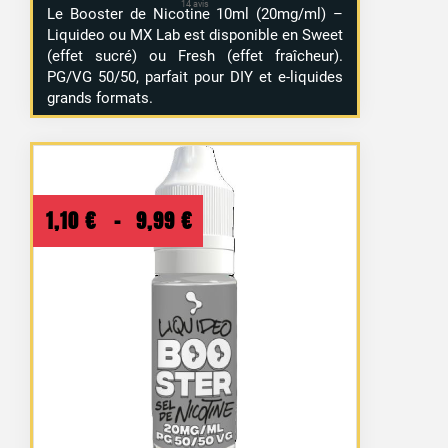
Le Booster de Nicotine 10ml (20mg/ml) –
Liquideo ou MX Lab est disponible en Sweet
(effet sucré) ou Fresh (effet fraîcheur).
PG/VG 50/50, parfait pour DIY et e-liquides
grands formats.
Plage
1,10
€
–
9,99
€
de
prix :
1,10 €
à
9,99 €