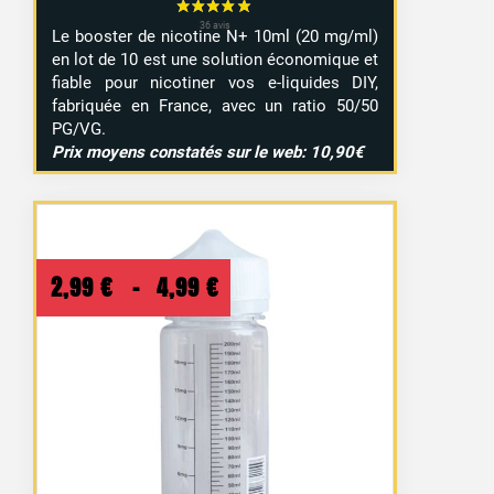
Le booster de nicotine N+ 10ml (20 mg/ml)
en lot de 10 est une solution économique et
fiable pour nicotiner vos e-liquides DIY,
fabriquée en France, avec un ratio 50/50
PG/VG.
Prix moyens constatés sur le web: 10,90€
Plage
2,99
€
–
4,99
€
de
prix :
2,99 €
à
4,99 €