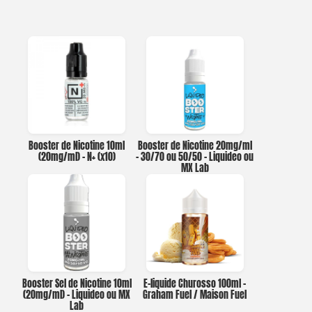
Booster de Nicotine 10ml
Booster de Nicotine 20mg/ml
(20mg/ml) – N+ (x10)
– 30/70 ou 50/50 – Liquideo ou
MX Lab
Booster Sel de Nicotine 10ml
E-liquide Churosso 100ml –
(20mg/ml) – Liquideo ou MX
Graham Fuel / Maison Fuel
Lab