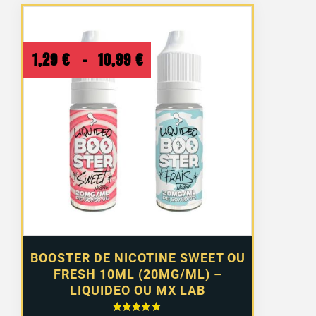
Plage
1,29
€
–
10,99
€
de
prix :
1,29 €
à
10,99 €
BOOSTER DE NICOTINE SWEET OU
FRESH 10ML (20MG/ML) –
LIQUIDEO OU MX LAB