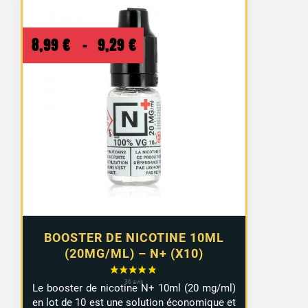
Plage
8,99
€
–
9,29
€
de
prix :
8,99 €
à
9,29 €
BOOSTER DE NICOTINE 10ML
(20MG/ML) – N+ (X10)
Le booster de nicotine N+ 10ml (20 mg/ml)
en lot de 10 est une solution économique et