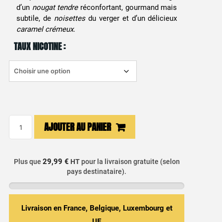
d’un
nougat tendre
réconfortant, gourmand mais
subtile, de
noisettes
du verger et d’un délicieux
caramel crémeux
.
TAUX NICOTINE :
quantité
AJOUTER AU PANIER
de
E-
liquide
29,99 €
Plus que
HT
pour la livraison gratuite (selon
Old
pays destinataire).
Nuts
Moonshiners
60ml
Livraison en France, Belgique, Luxembourg et
UE