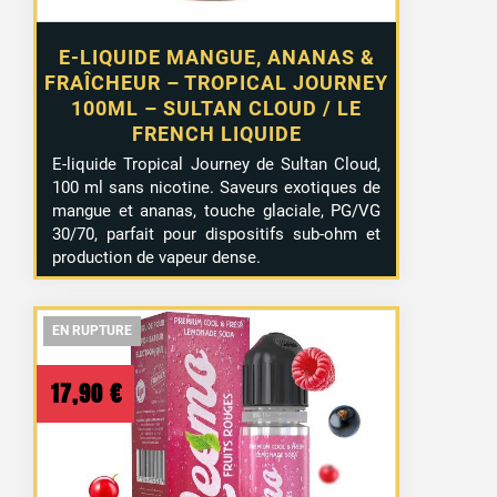
E-LIQUIDE MANGUE, ANANAS &
FRAÎCHEUR – TROPICAL JOURNEY
100ML – SULTAN CLOUD / LE
FRENCH LIQUIDE
E-liquide Tropical Journey de Sultan Cloud,
100 ml sans nicotine. Saveurs exotiques de
mangue et ananas, touche glaciale, PG/VG
30/70, parfait pour dispositifs sub-ohm et
production de vapeur dense.
EN RUPTURE
EN RUPTURE
EN RUPTURE
36 avis
17,90
€