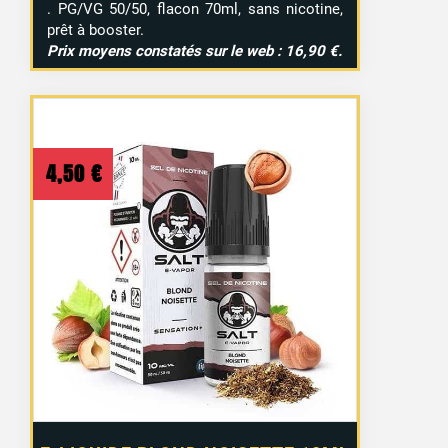
. PG/VG 50/50, flacon 70ml, sans nicotine,
prêt à booster.
Prix moyens constatés sur le web : 16,90 €.
4,50
€