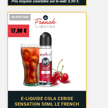
Prix moyens constatés sur le web: 5,90 €.
EN RUPTURE
EN RUPTURE
EN RUPTURE
17,90
€
E-LIQUIDE COLA CERISE
SENSATION 50ML LE FRENCH