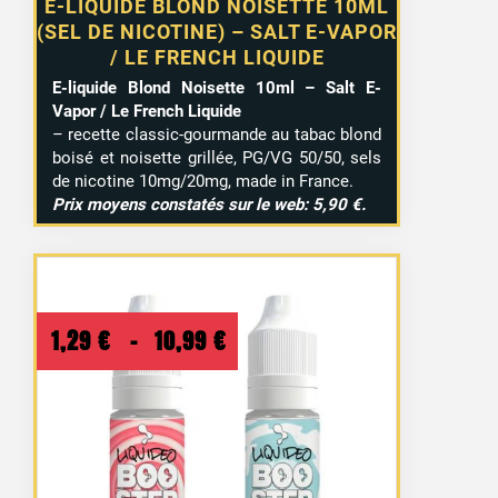
E-LIQUIDE BLOND NOISETTE 10ML
(SEL DE NICOTINE) – SALT E-VAPOR
/ LE FRENCH LIQUIDE
E-liquide Blond Noisette 10ml – Salt E-
Vapor / Le French Liquide
– recette classic-gourmande au tabac blond
boisé et noisette grillée, PG/VG 50/50, sels
de nicotine 10mg/20mg, made in France.
Prix moyens constatés sur le web: 5,90 €.
Plage
1,29
€
–
10,99
€
de
prix :
1,29 €