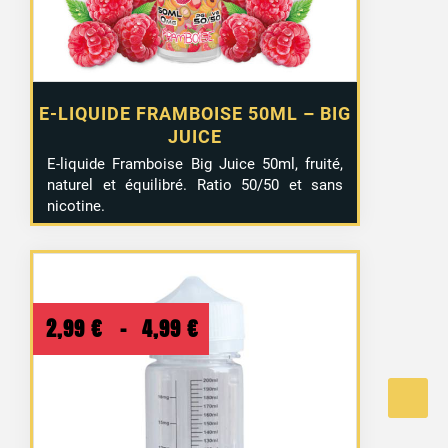
E-LIQUIDE FRAMBOISE 50ML – BIG
JUICE
E-liquide Framboise Big Juice 50ml, fruité,
naturel et équilibré. Ratio 50/50 et sans
nicotine.
Plage
2,99
€
–
4,99
€
de
2 avis
prix :
2,99 €