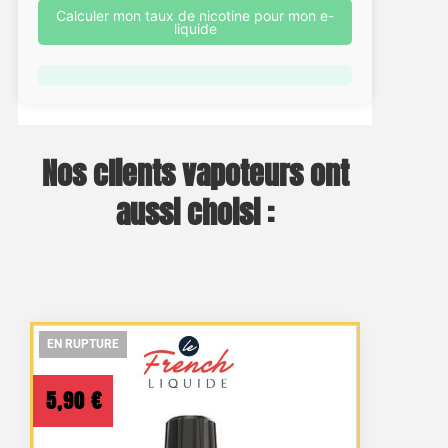
Calculer mon taux de nicotine pour mon e-
liquide
Nos clients vapoteurs ont
aussi choisi :
EN RUPTURE
EN RUPTURE
EN RUPTURE
5,90
€