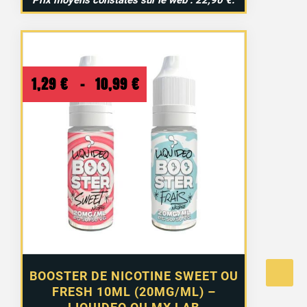
Prix
moyens
constatés
sur
le
web :
22,90 €.
14 avis
Plage
1,29
€
–
10,99
€
de
prix :
1,29 €
à
10,99 €
BOOSTER DE NICOTINE SWEET OU
FRESH 10ML (20MG/ML) –