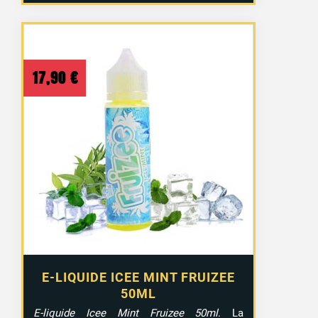
17,90
€
E-LIQUIDE ICEE MINT FRUIZEE
50ML
E-liquide Icee Mint Fruizee 50ml
. La