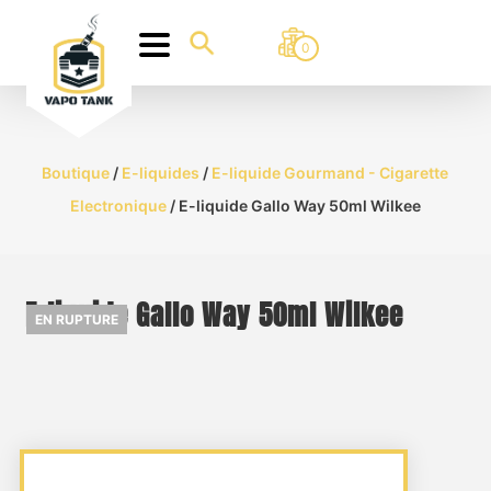
0
Boutique
/
E-liquides
/
E-liquide Gourmand - Cigarette
Electronique
/ E-liquide Gallo Way 50ml Wilkee
E-liquide Gallo Way 50ml Wilkee
EN RUPTURE