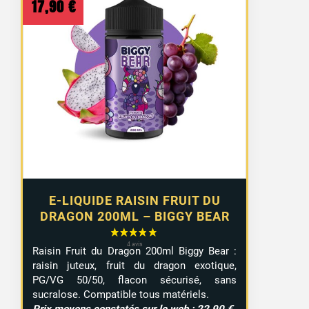
17,90
€
E-LIQUIDE RAISIN FRUIT DU
DRAGON 200ML – BIGGY BEAR
Raisin
Fruit
du
Dragon
200ml
Biggy
Bear :
raisin
juteux,
fruit
du
dragon
exotique,
PG/
VG
50/
50,
flacon
sécurisé,
sans
sucralose.
Compatible
tous
matériels.