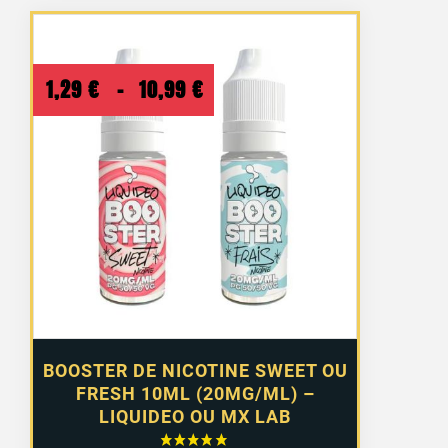
Plage
1,29
€
–
10,99
€
de
prix :
1,29 €
à
10,99 €
BOOSTER DE NICOTINE SWEET OU
FRESH 10ML (20MG/ML) –
LIQUIDEO OU MX LAB