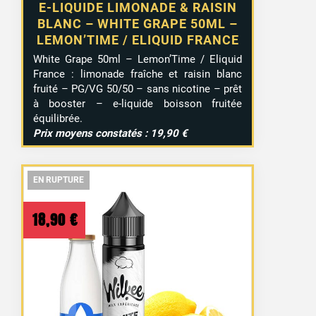
E-LIQUIDE LIMONADE & RAISIN
BLANC – WHITE GRAPE 50ML –
LEMON’TIME / ELIQUID FRANCE
White Grape 50ml – Lemon’Time / Eliquid
France : limonade fraîche et raisin blanc
fruité – PG/VG 50/50 – sans nicotine – prêt
à booster – e-liquide boisson fruitée
équilibrée.
Prix moyens constatés : 19,90 €
EN RUPTURE
EN RUPTURE
EN RUPTURE
18,90
€